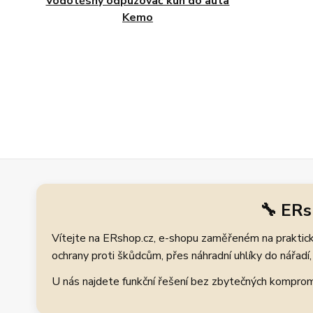
Vodotěsný odpuzovač kun do auta
Kemo
🔧 ERs
Vítejte na ERshop.cz, e-shopu zaměřeném na praktické
ochrany proti škůdcům, přes náhradní uhlíky do nářadí, 
U nás najdete funkční řešení bez zbytečných kompromis