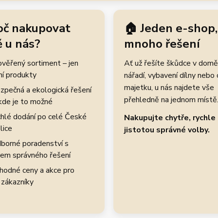
oč nakupovat
🏠 Jeden e-shop,
 u nás?
mnoho řešení
rověřený sortiment – jen
Ať už řešíte škůdce v domě
ní produkty
nářadí, vybavení dílny nebo
majetku, u nás najdete vše
zpečná a ekologická řešení
přehledně na jednom místě
kde je to možné
hlé dodání po celé České
Nakupujte chytře, rychle 
lice
jistotou správné volby.
borné poradenství s
em správného řešení
hodné ceny a akce pro
 zákazníky