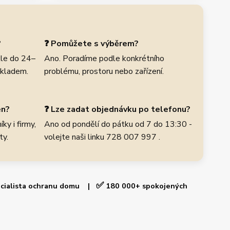
?
❓ Pomůžete s výběrem?
le do 24–
Ano. Poradíme podle konkrétního
skladem.
problému, prostoru nebo zařízení.
en?
❓ Lze zadat objednávku po telefonu?
ky i firmy,
Ano od pondělí do pátku od 7 do 13:30 -
ty.
volejte naši linku 728 007 997 .
✅
cialista ochranu domu |
180 000+ spokojených