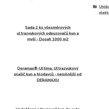
Uhlík
elekt
Sada 2 ks všesměrových
ultrazvukových odpuzovačů kun a
myší - Dosah 1000 m2
Deramax®-Ultima. Ultrazvukový
plašič kun a hlodavců - nejsilnější od
DERAMAXU