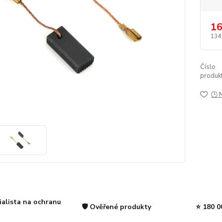
16
134
Číslo
produkt
🕒 
ialista na ochranu
🛡️ Ověřené produkty
⭐ 180 0