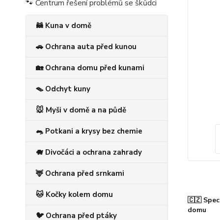
🐾 Centrum řešení problémů se škůdci
🦝 Kuna v domě
🚗 Ochrana auta před kunou
🏡 Ochrana domu před kunami
🪤 Odchyt kuny
🐭 Myši v domě a na půdě
🐀 Potkani a krysy bez chemie
🐗 Divočáci a ochrana zahrady
🦌 Ochrana před srnkami
🐱 Kočky kolem domu
🇨🇿 Spec
domu
🐦 Ochrana před ptáky