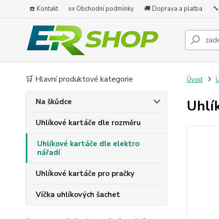
☎️ Kontakt
📜 Obchodní podmínky
🚚 Doprava a platba
🔧
🛒 Hlavní produktové kategorie
Úvod
U
Na škůdce
Uhlí
Uhlíkové kartáče dle rozměru
Uhlíkové kartáče dle elektro
nářadí
Uhlíkové kartáče pro pračky
Víčka uhlíkových šachet