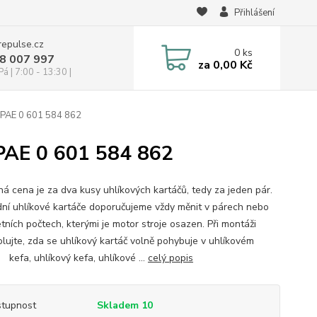
Přihlášení
repulse.cz
0
ks
28 007 997
za
0,00 Kč
á | 7:00 - 13:30 |
 PAE 0 601 584 862
 PAE 0 601 584 862
á cena je za dva kusy uhlíkových kartáčů, tedy za jeden pár.
ní uhlíkové kartáče doporučujeme vždy měnit v párech nebo
tních počtech, kterými je motor stroje osazen. Při montáži
olujte, zda se uhlíkový kartáč volně pohybuje v uhlíkovém
 kefa, uhlíkový kefa, uhlíkové ...
celý popis
tupnost
Skladem 10