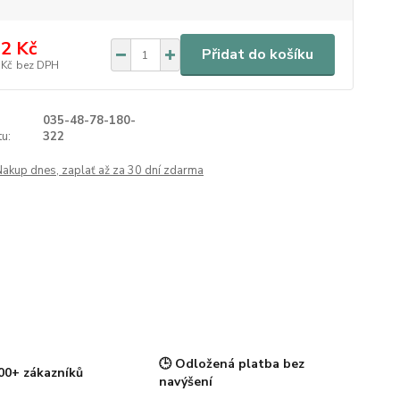
2 Kč
Přidat do košíku
 Kč
bez DPH
035-48-78-180-
u:
322
Nakup dnes, zaplať až za 30 dní zdarma
🕒 Odložená platba bez
00+ zákazníků
navýšení