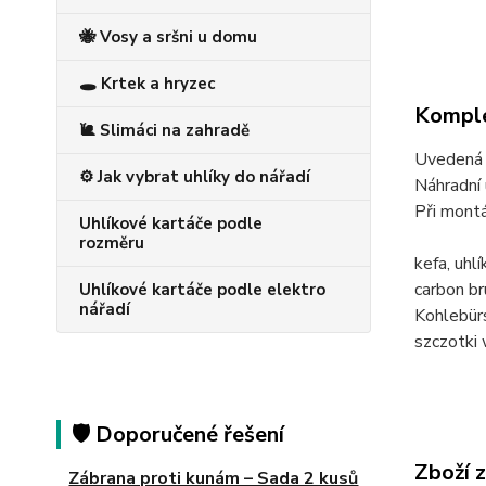
🐝 Vosy a sršni u domu
🕳️ Krtek a hryzec
Komple
🐌 Slimáci na zahradě
Uvedená c
⚙️ Jak vybrat uhlíky do nářadí
Náhradní 
Při montá
Uhlíkové kartáče podle
rozměru
kefa, uh
carbon 
Uhlíkové kartáče podle elektro
nářadí
Kohlebü
szczotk
🛡️ Doporučené řešení
Zboží 
Zábrana proti kunám – Sada 2 kusů