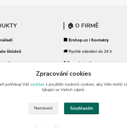
DUKTY
🏠 O FIRMĚ
 nářadí
🏢 Ershop.cz / Kontakty
ače škůdců
🚚 Rychlé odeslání do 24 h
 pasti
🔒 Bezpečný nákup
Zpracování cookies
ohradníky
⭐ 180 000+ spokojených zákazník
eři potřebují Váš
souhlas
s použitím souborů cookies, aby Vám mohli z
 ohradníky
🇨🇿 Český specialista pro váš dů
týkající se Vašich zájmů.
a zahradu
🛡️ GARANCE ✔ 14 dní na vrácení
Souhlasím
Nastavení