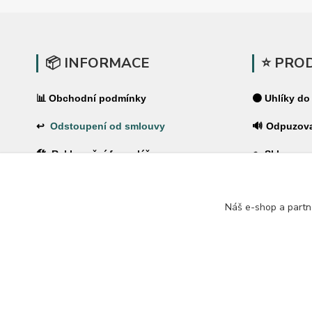
📦 INFORMACE
⭐ PRO
📊 Obchodní podmínky
⚫ Uhlíky do
↩
Odstoupení od smlouvy
🔊 Odpuzov
🛠 Reklamační formulář
🪤 Sklopce a
❓Časté dotazy
🌿 Pachové 
Náš e-shop a partn
🔐 Ochrana osobních údajů
⚡ Elektrické
🚚 PPL-domů / PPL-výdejní místo
🏠 Pro dům 