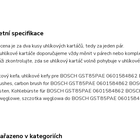
tní specifikace
ena je za dva kusy uhlíkových kartáčů, tedy za jeden pár.
uhlíkové kartáče doporučujeme vždy měnit v párech nebo komplet
ži zkontrolujte, zda se uhlíkový kartáč volně pohybuje v uhlíkov
líkový kefa, uhlíkové kefy pre BOSCH GST85PAE 06015848
brushes, carbon brush for BOSCH GST85PAE 0601584862 BO
rsten, Kohlebürste für BOSCH GST85PAE 0601584862 BOSC
i węglowe, szczotka węglowa do BOSCH GST85PAE 060158
zařazeno v kategoriích