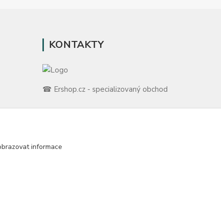
KONTAKTY
☎ Ershop.cz - specializovaný obchod
🛡️ Zákaznická podpora
📞 728 007 997
ů
⏰ Po-Pá | 7:00 - 13:30 |
obrazovat informace
m
info@repulse.cz