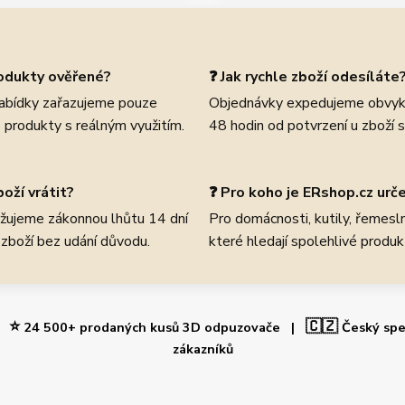
rodukty ověřené?
❓ Jak rychle zboží odesíláte
abídky zařazujeme pouze
Objednávky expedujeme obvyk
 produkty s reálným využitím.
48 hodin od potvrzení u zboží 
oží vrátit?
❓ Pro koho je ERshop.cz urč
žujeme zákonnou lhůtu 14 dní
Pro domácnosti, kutily, řemeslní
 zboží bez udání důvodu.
které hledají spolehlivé produk
⭐
🇨🇿
 |
24 500+ prodaných kusů 3D odpuzovače |
Český spe
zákazníků