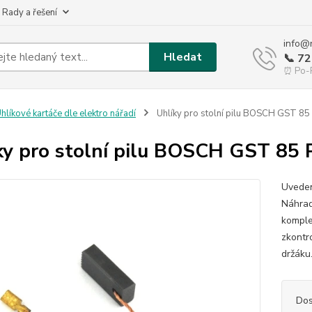
 Rady a řešení
info@
Hledat
📞 7
⏰ Po-P
hlíkové kartáče dle elektro nářadí
Uhlíky pro stolní pilu BOSCH GST 85
ky pro stolní pilu BOSCH GST 85
Uveden
Náhrad
komple
zkontr
držáku.
Dos