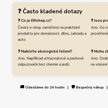
❓ Často kladené dotazy
❓ Co je ERshop.cz?
❓ Jsou p
Český e-shop zaměřený na praktické
Ano. Do n
produkty pro domácnost, dílnu, zahradu a
prověřené
auto.
❓ Nabízíte ekologická řešení?
❓ Mohu zb
Ano. Například ultrazvukové a pachové
Ano. Dodr
odpuzovače bez chemie a jedů.
na vrácení
🚚
🛡️
Odesíláme do 24 hodin |
Bezpečný nákup