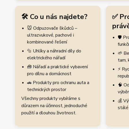
🛠️ Co u nás najdete?
✅ Pr
právě
🐭 Odpuzovače škůdců –
ultrazvukové, pachové i
🛡️ P
kombinované řešení
funkč
🔩 Uhlíky a náhradní díly do
🌱 Be
elektrického nářadí
tam, 
🧰 Nářadí a praktické vybavení
⚡ Ryc
pro dílnu a domácnost
repub
🚗 Produkty pro ochranu auta a
🧠 Od
technických prostor
výběr
Všechny produkty vybíráme s
💰 Vý
důrazem na účinnost, jednoduché
stálé
použití a dlouhou životnost.