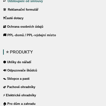
↩
Odstoupení od smlouvy
🛠 Reklamační formulář
❓Časté dotazy
🔐 Ochrana osobních údajů
🚚 PPL-domů / PPL-výdejní místo
⭐ PRODUKTY
⚫ Uhlíky do nářadí
🔊 Odpuzovače škůdců
🪤 Sklopce a pasti
🌿 Pachové ohradníky
⚡ Elektrické ohradníky
🏠 Pro dům a zahradu