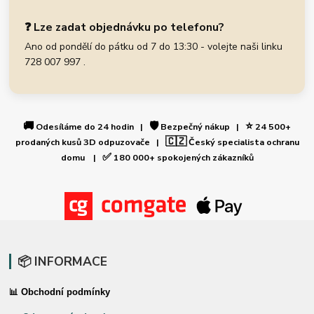
❓ Lze zadat objednávku po telefonu?
Ano od pondělí do pátku od 7 do 13:30 - volejte naši linku
728 007 997 .
🚚
🛡️
⭐
Odesíláme do 24 hodin |
Bezpečný nákup |
24 500+
🇨🇿
prodaných kusů 3D odpuzovače |
Český specialista ochranu
✅
domu |
180 000+ spokojených zákazníků
📦 INFORMACE
📊 Obchodní podmínky