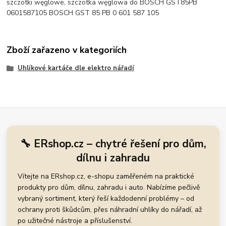
szczotki węglowe, szczotka węglowa do BOSCH GST85PB
0601587105 BOSCH GST 85 PB 0 601 587 105
Zboží zařazeno v kategoriích
Uhlíkové kartáče dle elektro nářadí
🔧 ERshop.cz – chytré řešení pro dům,
dílnu i zahradu
Vítejte na ERshop.cz, e-shopu zaměřeném na praktické
produkty pro dům, dílnu, zahradu i auto. Nabízíme pečlivě
vybraný sortiment, který řeší každodenní problémy – od
ochrany proti škůdcům, přes náhradní uhlíky do nářadí, až
po užitečné nástroje a příslušenství.