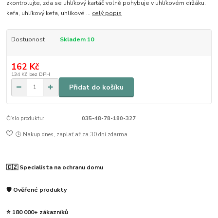
zkontrolujte, zda se uhlíkový kartáč volně pohybuje v uhlíkovém držáku.
kefa, uhlíkový kefa, uhlíkové ...
celý popis
Dostupnost
Skladem 10
162 Kč
134 Kč
bez DPH
Přidat do košíku
Číslo produktu:
035-48-78-180-327
🕒 Nakup dnes, zaplať až za 30 dní zdarma
🇨🇿 Specialista na ochranu domu
🛡️ Ověřené produkty
⭐ 180 000+ zákazníků