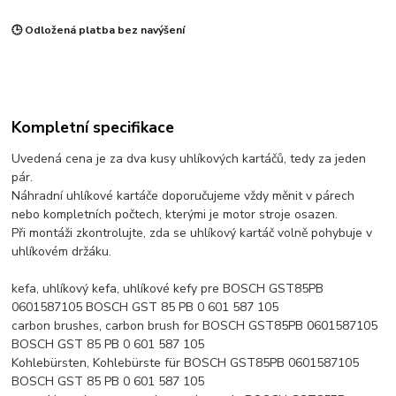
🕒 Odložená platba bez navýšení
Kompletní specifikace
Uvedená cena je za dva kusy uhlíkových kartáčů, tedy za jeden
pár.
Náhradní uhlíkové kartáče doporučujeme vždy měnit v párech
nebo kompletních počtech, kterými je motor stroje osazen.
Při montáži zkontrolujte, zda se uhlíkový kartáč volně pohybuje v
uhlíkovém držáku.
kefa, uhlíkový kefa, uhlíkové kefy pre BOSCH GST85PB
0601587105 BOSCH GST 85 PB 0 601 587 105
carbon brushes, carbon brush for BOSCH GST85PB 0601587105
BOSCH GST 85 PB 0 601 587 105
Kohlebürsten, Kohlebürste für BOSCH GST85PB 0601587105
BOSCH GST 85 PB 0 601 587 105