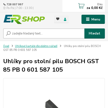
0
ks
📞 728 007 997
za
0,00 Kč
⏰ Po-Pá | 7:00 - 13:30 |
Menu
Hledat
Úvod
Uhlíkové kartáče dle elektro nářadí
Uhlíky pro stolní pilu BOSCH
GST 85 PB 0 601 587 105
Uhlíky pro stolní pilu BOSCH GST
85 PB 0 601 587 105