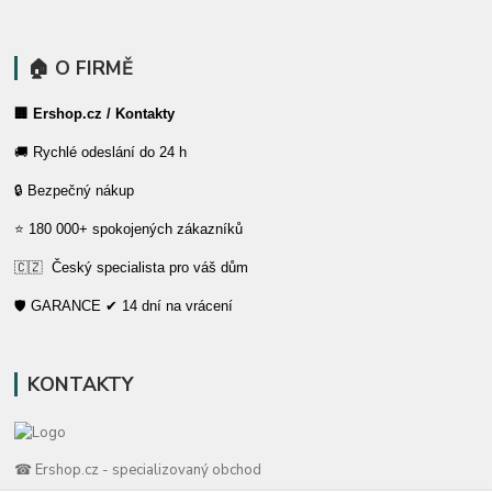
🏠 O FIRMĚ
🏢 Ershop.cz / Kontakty
🚚 Rychlé odeslání do 24 h
🔒 Bezpečný nákup
⭐ 180 000+ spokojených zákazníků
🇨🇿 Český specialista pro váš dům
🛡️ GARANCE ✔ 14 dní na vrácení
KONTAKTY
☎ Ershop.cz - specializovaný obchod