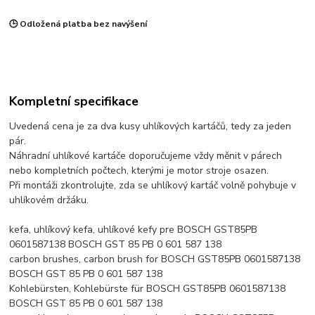
🕒 Odložená platba bez navýšení
Kompletní specifikace
Uvedená cena je za dva kusy uhlíkových kartáčů, tedy za jeden
pár.
Náhradní uhlíkové kartáče doporučujeme vždy měnit v párech
nebo kompletních počtech, kterými je motor stroje osazen.
Při montáži zkontrolujte, zda se uhlíkový kartáč volně pohybuje v
uhlíkovém držáku.
kefa, uhlíkový kefa, uhlíkové kefy pre BOSCH GST85PB
0601587138 BOSCH GST 85 PB 0 601 587 138
carbon brushes, carbon brush for BOSCH GST85PB 0601587138
BOSCH GST 85 PB 0 601 587 138
Kohlebürsten, Kohlebürste für BOSCH GST85PB 0601587138
BOSCH GST 85 PB 0 601 587 138