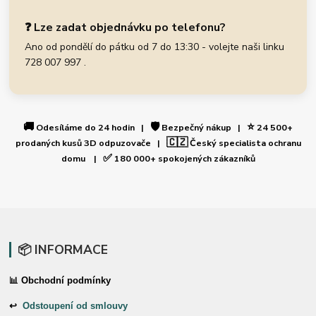
❓ Lze zadat objednávku po telefonu?
Ano od pondělí do pátku od 7 do 13:30 - volejte naši linku
728 007 997 .
🚚
🛡️
⭐
Odesíláme do 24 hodin |
Bezpečný nákup |
24 500+
🇨🇿
prodaných kusů 3D odpuzovače |
Český specialista ochranu
✅
domu |
180 000+ spokojených zákazníků
📦 INFORMACE
📊 Obchodní podmínky
↩
Odstoupení od smlouvy