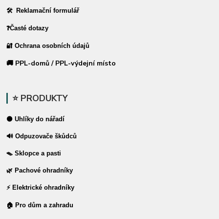
🛠 Reklamační formulář
❓Časté dotazy
🔐 Ochrana osobních údajů
🚚 PPL-domů / PPL-výdejní místo
⭐ PRODUKTY
⚫ Uhlíky do nářadí
🔊 Odpuzovače škůdců
🪤 Sklopce a pasti
🌿 Pachové ohradníky
⚡ Elektrické ohradníky
🏠 Pro dům a zahradu