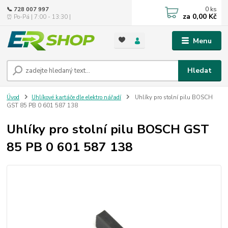
0
ks
📞 728 007 997
za
0,00 Kč
⏰ Po-Pá | 7:00 - 13:30 |
Menu
Hledat
Úvod
Uhlíkové kartáče dle elektro nářadí
Uhlíky pro stolní pilu BOSCH
GST 85 PB 0 601 587 138
Uhlíky pro stolní pilu BOSCH GST
85 PB 0 601 587 138