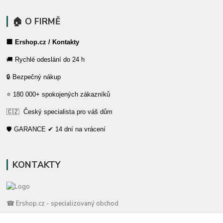
🏠 O FIRMĚ
🏢 Ershop.cz / Kontakty
🚚 Rychlé odeslání do 24 h
🔒 Bezpečný nákup
⭐ 180 000+ spokojených zákazníků
🇨🇿 Český specialista pro váš dům
🛡️ GARANCE ✔ 14 dní na vrácení
KONTAKTY
☎ Ershop.cz - specializovaný obchod