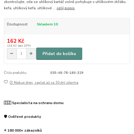
zkontrolujte, zda se uhlíkový kartáč volně pohybuje v uhlíkovém držáku.
kefa, uhlíkový kefa, uhlíkové ...
celý popis
Dostupnost
Skladem 10
162 Kč
134 Kč
bez DPH
Přidat do košíku
Číslo produktu:
035-48-78-180-329
🕒 Nakup dnes, zaplať až za 30 dní zdarma
🇨🇿 Specialista na ochranu domu
🛡️ Ověřené produkty
⭐ 180 000+ zákazníků