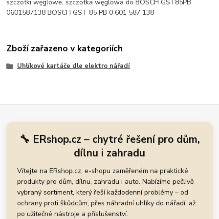
szczotki węglowe, szczotka węglowa do BOSCH GST85PB
0601587138 BOSCH GST 85 PB 0 601 587 138
Zboží zařazeno v kategoriích
Uhlíkové kartáče dle elektro nářadí
🔧 ERshop.cz – chytré řešení pro dům,
dílnu i zahradu
Vítejte na ERshop.cz, e-shopu zaměřeném na praktické
produkty pro dům, dílnu, zahradu i auto. Nabízíme pečlivě
vybraný sortiment, který řeší každodenní problémy – od
ochrany proti škůdcům, přes náhradní uhlíky do nářadí, až
po užitečné nástroje a příslušenství.