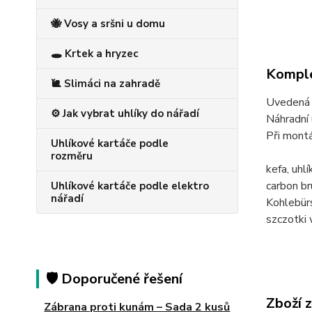
🐝 Vosy a sršni u domu
🕳️ Krtek a hryzec
Komple
🐌 Slimáci na zahradě
Uvedená c
⚙️ Jak vybrat uhlíky do nářadí
Náhradní 
Při montá
Uhlíkové kartáče podle
rozměru
kefa, uh
carbon 
Uhlíkové kartáče podle elektro
nářadí
Kohlebü
szczotk
🛡️ Doporučené řešení
Zboží 
Zábrana proti kunám – Sada 2 kusů