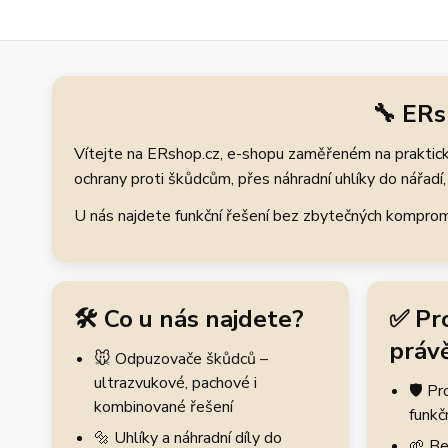
🔧 ERs
Vítejte na ERshop.cz, e-shopu zaměřeném na praktické
ochrany proti škůdcům, přes náhradní uhlíky do nářadí, 
U nás najdete funkční řešení bez zbytečných kompromis
🛠️ Co u nás najdete?
✅ Pr
právě
🐭 Odpuzovače škůdců –
ultrazvukové, pachové i
🛡️ P
kombinované řešení
funkč
🔩 Uhlíky a náhradní díly do
🌱 Be