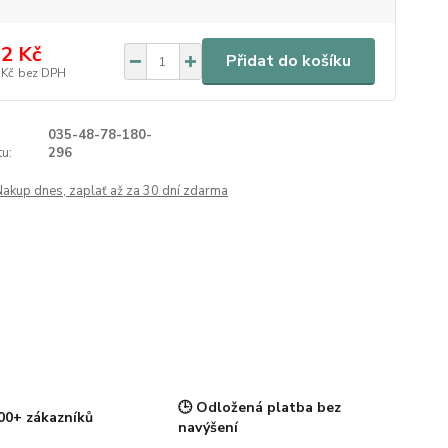
2 Kč
Přidat do košíku
 Kč
bez DPH
035-48-78-180-
u:
296
Nakup dnes, zaplať až za 30 dní zdarma
🕒 Odložená platba bez
00+ zákazníků
navýšení