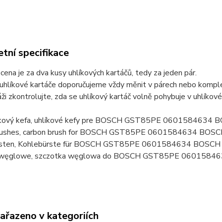
tní specifikace
ena je za dva kusy uhlíkových kartáčů, tedy za jeden pár.
uhlíkové kartáče doporučujeme vždy měnit v párech nebo komplet
ži zkontrolujte, zda se uhlíkový kartáč volně pohybuje v uhlíkov
líkový kefa, uhlíkové kefy pre BOSCH GST85PE 0601584634
brushes, carbon brush for BOSCH GST85PE 0601584634 BOS
rsten, Kohlebürste für BOSCH GST85PE 0601584634 BOSCH
i węglowe, szczotka węglowa do BOSCH GST85PE 0601584
zařazeno v kategoriích