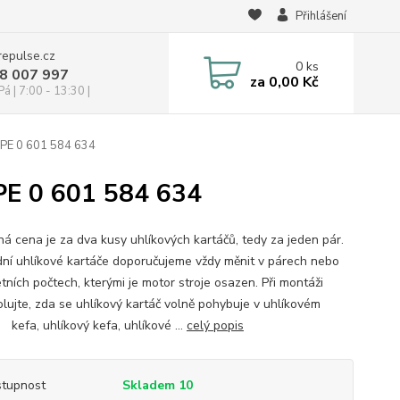
Přihlášení
repulse.cz
0
ks
28 007 997
za
0,00 Kč
á | 7:00 - 13:30 |
 PE 0 601 584 634
PE 0 601 584 634
á cena je za dva kusy uhlíkových kartáčů, tedy za jeden pár.
ní uhlíkové kartáče doporučujeme vždy měnit v párech nebo
tních počtech, kterými je motor stroje osazen. Při montáži
olujte, zda se uhlíkový kartáč volně pohybuje v uhlíkovém
 kefa, uhlíkový kefa, uhlíkové ...
celý popis
tupnost
Skladem 10