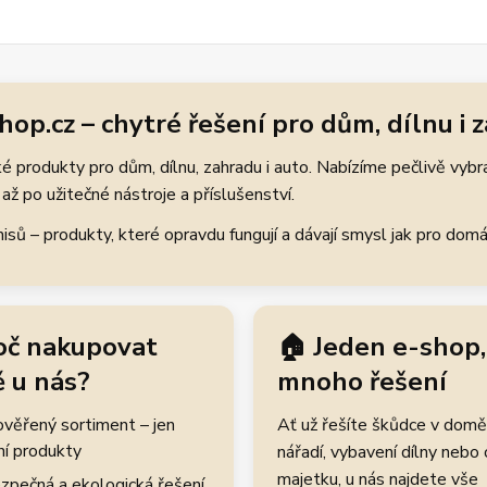
hop.cz – chytré řešení pro dům, dílnu i 
 produkty pro dům, dílnu, zahradu i auto. Nabízíme pečlivě vybr
až po užitečné nástroje a příslušenství.
ů – produkty, které opravdu fungují a dávají smysl jak pro domácí
oč nakupovat
🏠 Jeden e-shop,
 u nás?
mnoho řešení
rověřený sortiment – jen
Ať už řešíte škůdce v domě
ní produkty
nářadí, vybavení dílny nebo
majetku, u nás najdete vše
zpečná a ekologická řešení