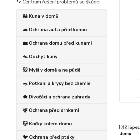
🐾 Centrum řešení problémů se škůdci
🦝 Kuna v domě
🚗 Ochrana auta před kunou
🏡 Ochrana domu před kunami
🪤 Odchyt kuny
🐭 Myši v domě a na půdě
🐀 Potkani a krysy bez chemie
🐗 Divočáci a ochrana zahrady
🦌 Ochrana před srnkami
🐱 Kočky kolem domu
🇨🇿 Spec
domu
🐦 Ochrana před ptáky