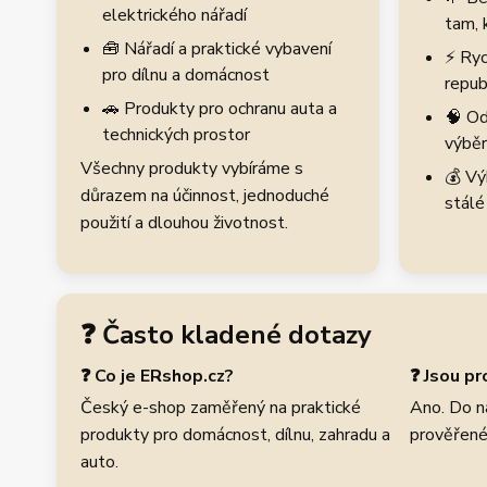
elektrického nářadí
tam, 
🧰 Nářadí a praktické vybavení
⚡ Ryc
pro dílnu a domácnost
repub
🚗 Produkty pro ochranu auta a
🧠 Od
technických prostor
výběr
Všechny produkty vybíráme s
💰 Vý
důrazem na účinnost, jednoduché
stálé
použití a dlouhou životnost.
❓ Často kladené dotazy
❓ Co je ERshop.cz?
❓ Jsou p
Český e-shop zaměřený na praktické
Ano. Do n
produkty pro domácnost, dílnu, zahradu a
prověřené
auto.