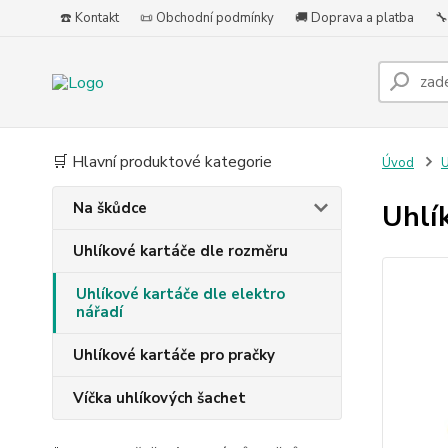
☎️ Kontakt
📜 Obchodní podmínky
🚚 Doprava a platba
🔧
🛒 Hlavní produktové kategorie
Úvod
U
Na škůdce
Uhlí
Uhlíkové kartáče dle rozměru
Uhlíkové kartáče dle elektro
nářadí
Uhlíkové kartáče pro pračky
Víčka uhlíkových šachet