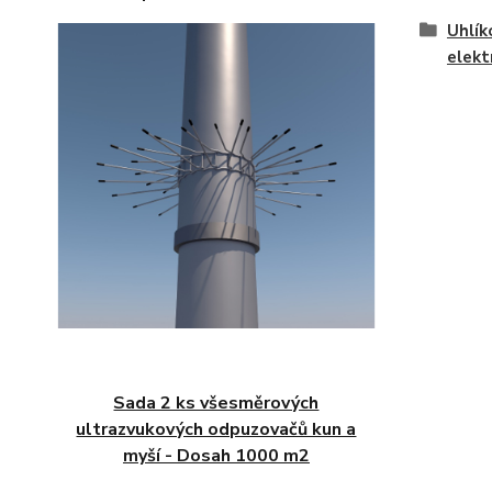
Uhlík
elekt
Sada 2 ks všesměrových
ultrazvukových odpuzovačů kun a
myší - Dosah 1000 m2