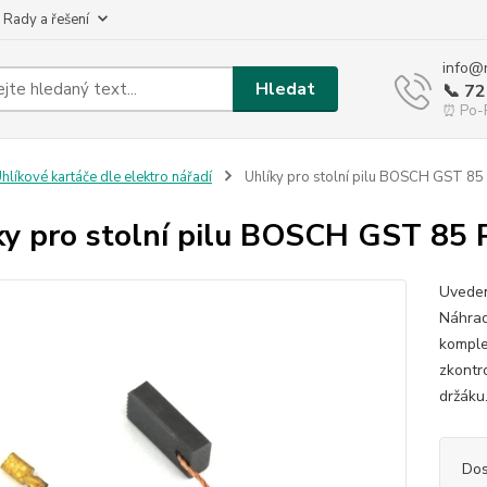
 Rady a řešení
info@
Hledat
📞 7
⏰ Po-P
hlíkové kartáče dle elektro nářadí
Uhlíky pro stolní pilu BOSCH GST 85
ky pro stolní pilu BOSCH GST 85 
Uveden
Náhrad
komple
zkontr
držáku.
Dos