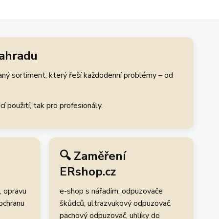
zahradu
aný sortiment, který řeší každodenní problémy – od
 použití, tak pro profesionály.
🔍 Zaměření
ERshop.cz
, opravu
e-shop s nářadím, odpuzovače
 ochranu
škůdců, ultrazvukový odpuzovač,
pachový odpuzovač, uhlíky do