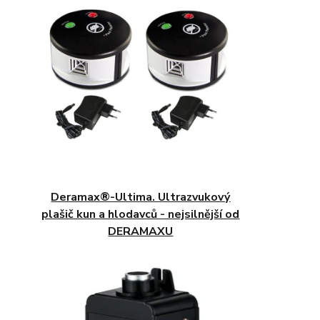
Deramax®-Ultima. Ultrazvukový
plašič kun a hlodavců - nejsilnější od
DERAMAXU