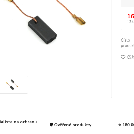
16
134
Číslo
produkt
🕒 
ialista na ochranu
🛡️ Ověřené produkty
⭐ 180 0