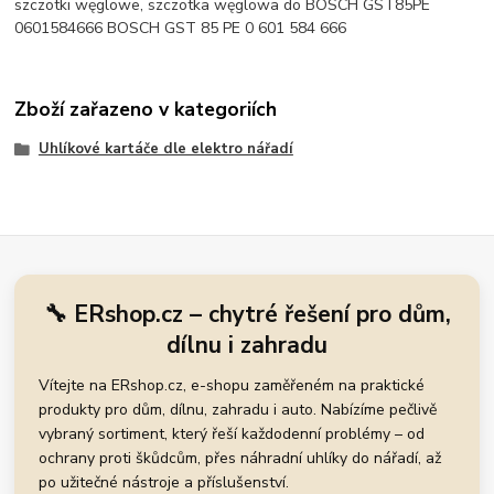
szczotki węglowe, szczotka węglowa do BOSCH GST85PE
0601584666 BOSCH GST 85 PE 0 601 584 666
Zboží zařazeno v kategoriích
Uhlíkové kartáče dle elektro nářadí
🔧 ERshop.cz – chytré řešení pro dům,
dílnu i zahradu
Vítejte na ERshop.cz, e-shopu zaměřeném na praktické
produkty pro dům, dílnu, zahradu i auto. Nabízíme pečlivě
vybraný sortiment, který řeší každodenní problémy – od
ochrany proti škůdcům, přes náhradní uhlíky do nářadí, až
po užitečné nástroje a příslušenství.