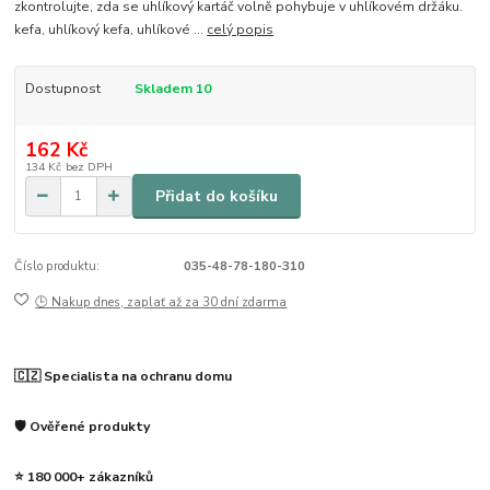
zkontrolujte, zda se uhlíkový kartáč volně pohybuje v uhlíkovém držáku.
kefa, uhlíkový kefa, uhlíkové ...
celý popis
Dostupnost
Skladem 10
162 Kč
134 Kč
bez DPH
Přidat do košíku
Číslo produktu:
035-48-78-180-310
🕒 Nakup dnes, zaplať až za 30 dní zdarma
🇨🇿 Specialista na ochranu domu
🛡️ Ověřené produkty
⭐ 180 000+ zákazníků