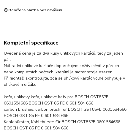
🕒 Odložená platba bez navýšení
Kompletní specifikace
Uvedená cena je za dva kusy uhlíkových kartáčů, tedy za jeden
pár.
Náhradní uhlíkové kartáče doporučujeme vždy měnit v párech
nebo kompletních počtech, kterými je motor stroje osazen.
Při montáži zkontrolujte, zda se uhlíkový kartáč volně pohybuje v
uhlíkovém držáku.
kefa, uhlíkový kefa, uhlíkové kefy pre BOSCH GST85PE
0601584666 BOSCH GST 85 PE 0 601 584 666
carbon brushes, carbon brush for BOSCH GST85PE 0601584666
BOSCH GST 85 PE 0 601 584 666
Kohlebürsten, Kohlebürste für BOSCH GST85PE 0601584666
BOSCH GST 85 PE 0 601 584 666