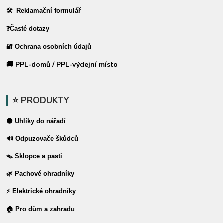
🛠 Reklamační formulář
❓Časté dotazy
🔐 Ochrana osobních údajů
🚚 PPL-domů / PPL-výdejní místo
⭐ PRODUKTY
⚫ Uhlíky do nářadí
🔊 Odpuzovače škůdců
🪤 Sklopce a pasti
🌿 Pachové ohradníky
⚡ Elektrické ohradníky
🏠 Pro dům a zahradu