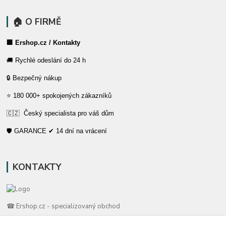
🏠 O FIRMĚ
🏢 Ershop.cz / Kontakty
🚚 Rychlé odeslání do 24 h
🔒 Bezpečný nákup
⭐ 180 000+ spokojených zákazníků
🇨🇿 Český specialista pro váš dům
🛡️ GARANCE ✔ 14 dní na vrácení
KONTAKTY
☎ Ershop.cz - specializovaný obchod