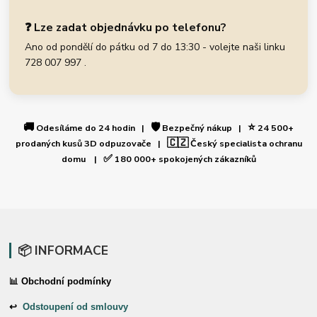
❓ Lze zadat objednávku po telefonu?
Ano od pondělí do pátku od 7 do 13:30 - volejte naši linku
728 007 997 .
🚚
🛡️
⭐
Odesíláme do 24 hodin |
Bezpečný nákup |
24 500+
🇨🇿
prodaných kusů 3D odpuzovače |
Český specialista ochranu
✅
domu |
180 000+ spokojených zákazníků
📦 INFORMACE
📊 Obchodní podmínky
↩
Odstoupení od smlouvy