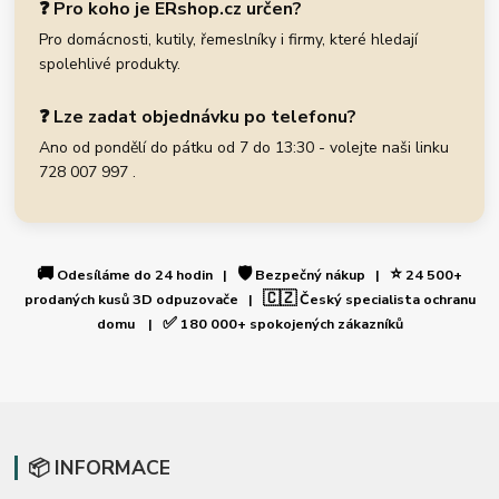
❓ Pro koho je ERshop.cz určen?
Pro domácnosti, kutily, řemeslníky i firmy, které hledají
spolehlivé produkty.
❓ Lze zadat objednávku po telefonu?
Ano od pondělí do pátku od 7 do 13:30 - volejte naši linku
728 007 997 .
🚚
🛡️
⭐
Odesíláme do 24 hodin |
Bezpečný nákup |
24 500+
🇨🇿
prodaných kusů 3D odpuzovače |
Český specialista ochranu
✅
domu |
180 000+ spokojených zákazníků
📦 INFORMACE