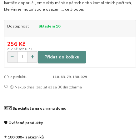
kartáče doporučujeme vždy měnit v párech nebo kompletních počtech,
kterými je motor stroje osazen. ...
celý popis
Dostupnost
Skladem 10
256 Kč
212 Kč
bez DPH
Přidat do košíku
Číslo produktu:
110-63-79-130-029
🕒 Nakup dnes, zaplať až za 30 dní zdarma
🇨🇿 Specialista na ochranu domu
🛡️ Ověřené produkty
⭐ 180 000+ zákazníků