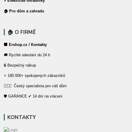
⚡ Elektrické ohradníky
🏠 Pro dům a zahradu
🏠 O FIRMĚ
🏢 Ershop.cz / Kontakty
🚚 Rychlé odeslání do 24 h
🔒 Bezpečný nákup
⭐ 180 000+ spokojených zákazníků
🇨🇿 Český specialista pro váš dům
🛡️ GARANCE ✔ 14 dní na vrácení
KONTAKTY