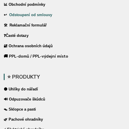
📊 Obchodní podmínky
↩
Odstoupení od smlouvy
🛠 Reklamační formulář
❓Časté dotazy
🔐 Ochrana osobních údajů
🚚 PPL-domů / PPL-výdejní místo
⭐ PRODUKTY
⚫ Uhlíky do nářadí
🔊 Odpuzovače škůdců
🪤 Sklopce a pasti
🌿 Pachové ohradníky