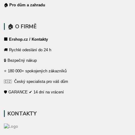
🏠 Pro dům a zahradu
🏠 O FIRMĚ
🏢 Ershop.cz / Kontakty
🚚 Rychlé odeslání do 24 h
🔒 Bezpečný nákup
⭐ 180 000+ spokojených zákazníků
🇨🇿 Český specialista pro váš dům
🛡️ GARANCE ✔ 14 dní na vrácení
KONTAKTY