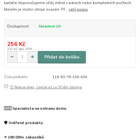
kartáče doporučujeme vždy měnit v párech nebo kompletních počtech,
kterými je motor stroje osazen. Př...
celý popis
Dostupnost
Skladem 10
256 Kč
212 Kč
bez DPH
Přidat do košíku
Číslo produktu:
110-63-79-130-034
🕒 Nakup dnes, zaplať až za 30 dní zdarma
🇨🇿 Specialista na ochranu domu
🛡️ Ověřené produkty
⭐ 180 000+ zákazníků