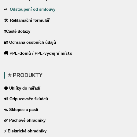
↩
Odstoupení od smlouvy
🛠 Reklamační formulář
❓Časté dotazy
🔐 Ochrana osobních údajů
🚚 PPL-domů / PPL-výdejní místo
⭐ PRODUKTY
⚫ Uhlíky do nářadí
🔊 Odpuzovače škůdců
🪤 Sklopce a pasti
🌿 Pachové ohradníky
⚡ Elektrické ohradníky