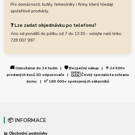
Pro domácnosti, kutily, řemeslníky i firmy, které hledají
spolehlivé produkty.
❓ Lze zadat objednávku po telefonu?
Ano od pondělí do pátku od 7 do 13:30 - volejte naši linku
728 007 997 .
🚚
🛡️
⭐
Odesíláme do 24 hodin |
Bezpečný nákup |
24 500+
🇨🇿
prodaných kusů 3D odpuzovače |
Český specialista ochranu
✅
domu |
180 000+ spokojených zákazníků
📦 INFORMACE
📊 Obchodní podmínky