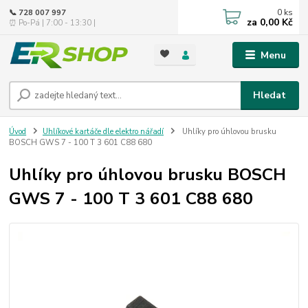
0
ks
📞 728 007 997
za
0,00 Kč
⏰ Po-Pá | 7:00 - 13:30 |
Menu
Hledat
Úvod
Uhlíkové kartáče dle elektro nářadí
Uhlíky pro úhlovou brusku
BOSCH GWS 7 - 100 T 3 601 C88 680
Uhlíky pro úhlovou brusku BOSCH
GWS 7 - 100 T 3 601 C88 680