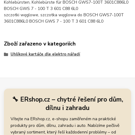
Kohlebürsten, Kohlebürste für BOSCH GWS7-100T 3601C886L0
BOSCH GWS 7 - 100 T 3 601 C88 6L0
szczotki węglowe, szczotka węglowa do BOSCH GWS7-100T
3601C886L0 BOSCH GWS 7 - 100 T 3 601 C88 6L0
Zboží zařazeno v kategoriích
Uhlíkové kartáče dle elektro nářadí
🔧 ERshop.cz – chytré řešení pro dům,
dílnu i zahradu
Vítejte na ERshop.cz, e-shopu zaměřeném na praktické
produkty pro dům, dílnu, zahradu i auto. Nabízíme pečlivě
vybraný sortiment, který řeší každodenní problémy – od