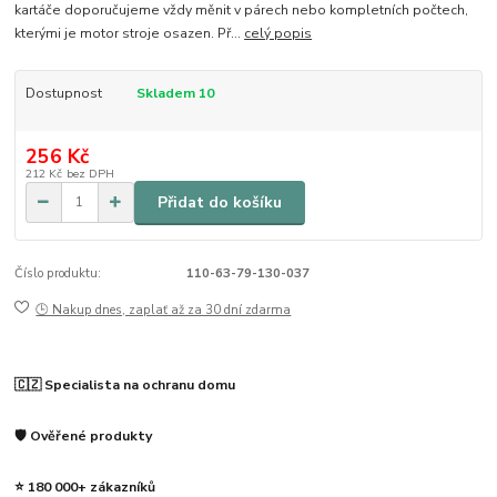
kartáče doporučujeme vždy měnit v párech nebo kompletních počtech,
kterými je motor stroje osazen. Př...
celý popis
Dostupnost
Skladem 10
256 Kč
212 Kč
bez DPH
Přidat do košíku
Číslo produktu:
110-63-79-130-037
🕒 Nakup dnes, zaplať až za 30 dní zdarma
🇨🇿 Specialista na ochranu domu
🛡️ Ověřené produkty
⭐ 180 000+ zákazníků