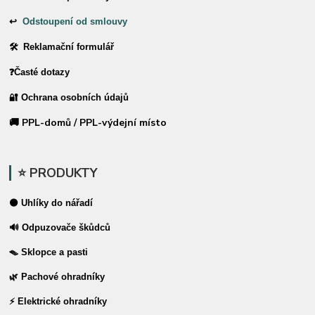
↩
Odstoupení od smlouvy
🛠 Reklamační formulář
❓Časté dotazy
🔐 Ochrana osobních údajů
🚚 PPL-domů / PPL-výdejní místo
⭐ PRODUKTY
⚫ Uhlíky do nářadí
🔊 Odpuzovače škůdců
🪤 Sklopce a pasti
🌿 Pachové ohradníky
⚡ Elektrické ohradníky