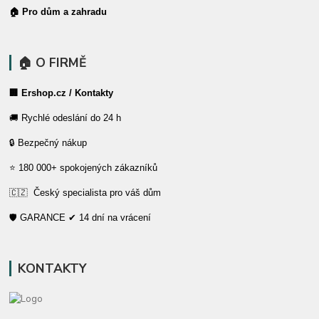
🏠 Pro dům a zahradu
🏠 O FIRMĚ
🏢 Ershop.cz / Kontakty
🚚 Rychlé odeslání do 24 h
🔒 Bezpečný nákup
⭐ 180 000+ spokojených zákazníků
🇨🇿 Český specialista pro váš dům
🛡️ GARANCE ✔ 14 dní na vrácení
KONTAKTY