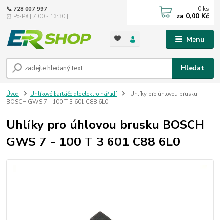
0
ks
📞 728 007 997
za
0,00 Kč
⏰ Po-Pá | 7:00 - 13:30 |
Menu
Hledat
Úvod
Uhlíkové kartáče dle elektro nářadí
Uhlíky pro úhlovou brusku
BOSCH GWS 7 - 100 T 3 601 C88 6L0
Uhlíky pro úhlovou brusku BOSCH
GWS 7 - 100 T 3 601 C88 6L0