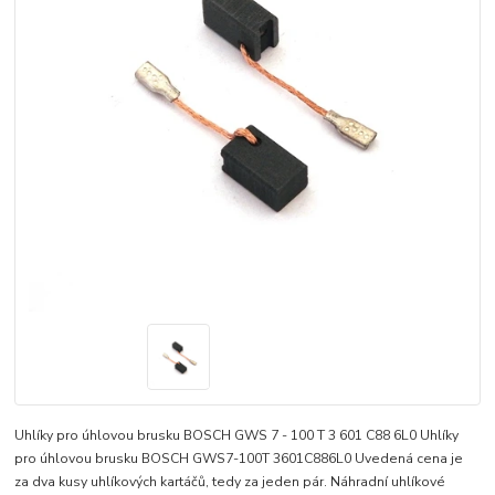
Uhlíky pro úhlovou brusku BOSCH GWS 7 - 100 T 3 601 C88 6L0 Uhlíky
pro úhlovou brusku BOSCH GWS7-100T 3601C886L0 Uvedená cena je
za dva kusy uhlíkových kartáčů, tedy za jeden pár. Náhradní uhlíkové