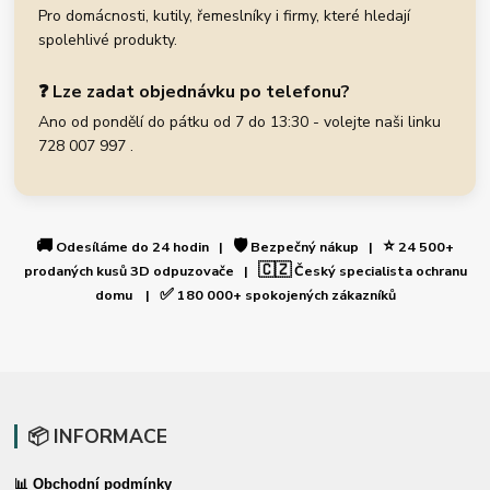
Pro domácnosti, kutily, řemeslníky i firmy, které hledají
spolehlivé produkty.
❓ Lze zadat objednávku po telefonu?
Ano od pondělí do pátku od 7 do 13:30 - volejte naši linku
728 007 997 .
🚚
🛡️
⭐
Odesíláme do 24 hodin |
Bezpečný nákup |
24 500+
🇨🇿
prodaných kusů 3D odpuzovače |
Český specialista ochranu
✅
domu |
180 000+ spokojených zákazníků
📦 INFORMACE
📊 Obchodní podmínky