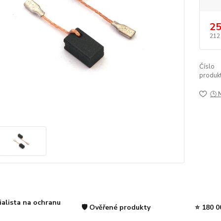
25
212
Číslo
produkt
🕒 
ialista na ochranu
🛡️ Ověřené produkty
⭐ 180 0