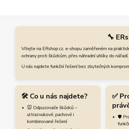
🔧 ERs
Vítejte na ERshop.cz, e-shopu zaměřeném na praktické
ochrany proti škůdcům, přes náhradní uhlíky do nářadí, 
U nás najdete funkční řešení bez zbytečných kompromis
🛠️ Co u nás najdete?
✅ Pr
právě
🐭 Odpuzovače škůdců –
ultrazvukové, pachové i
🛡️ P
kombinované řešení
funkč