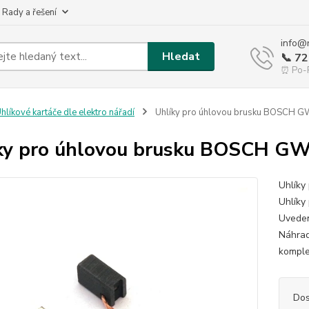
 Rady a řešení
info@
Hledat
📞 7
⏰ Po-P
hlíkové kartáče dle elektro nářadí
Uhlíky pro úhlovou brusku BOSCH G
ky pro úhlovou brusku BOSCH GW
Uhlíky
Uhlíky
Uveden
Náhrad
komplet
Dos