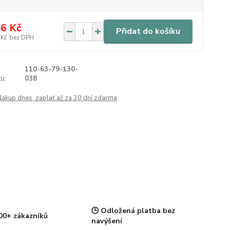
6 Kč
Přidat do košíku
 Kč
bez DPH
110-63-79-130-
u:
038
Nakup dnes, zaplať až za 30 dní zdarma
🕒 Odložená platba bez
00+ zákazníků
navýšení