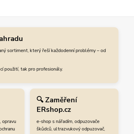
zahradu
aný sortiment, který řeší každodenní problémy – od
 použití, tak pro profesionály.
🔍 Zaměření
ERshop.cz
, opravu
e-shop s nářadím, odpuzovače
 ochranu
škůdců, ultrazvukový odpuzovač,