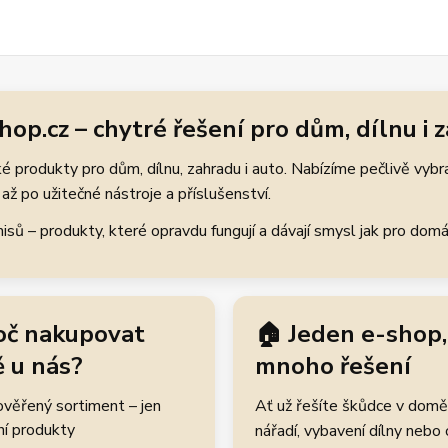
hop.cz – chytré řešení pro dům, dílnu i 
 produkty pro dům, dílnu, zahradu i auto. Nabízíme pečlivě vybr
až po užitečné nástroje a příslušenství.
ů – produkty, které opravdu fungují a dávají smysl jak pro domácí
oč nakupovat
🏠 Jeden e-shop,
 u nás?
mnoho řešení
rověřený sortiment – jen
Ať už řešíte škůdce v domě
ní produkty
nářadí, vybavení dílny nebo