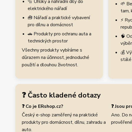
🔩 Uhlíky a náhradní díly do
🌱 Be
elektrického nářadí
tam, 
🧰 Nářadí a praktické vybavení
⚡ Ryc
pro dílnu a domácnost
repub
🚗 Produkty pro ochranu auta a
🧠 Od
technických prostor
výběr
Všechny produkty vybíráme s
💰 Vý
důrazem na účinnost, jednoduché
stálé
použití a dlouhou životnost.
❓ Často kladené dotazy
❓ Co je ERshop.cz?
❓ Jsou p
Český e-shop zaměřený na praktické
Ano. Do n
produkty pro domácnost, dílnu, zahradu a
prověřené
auto.