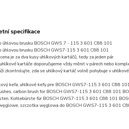
tní specifikace
ro úhlovou brusku BOSCH GWS 7 - 115 3 601 C88 101
ro úhlovou brusku BOSCH GWS7-115 3 601 C88 101
ena je za dva kusy uhlíkových kartáčů, tedy za jeden pár.
uhlíkové kartáče doporučujeme vždy měnit v párech nebo komplet
ži zkontrolujte, zda se uhlíkový kartáč volně pohybuje v uhlíkov
líkový kefa, uhlíkové kefy pre BOSCH GWS7-115 3 601 C88 
rushes, carbon brush for BOSCH GWS7-115 3 601 C88 101 
rsten, Kohlebürste für BOSCH GWS7-115 3 601 C88 101 BO
i węglowe, szczotka węglowa do BOSCH GWS7-115 3 601 C