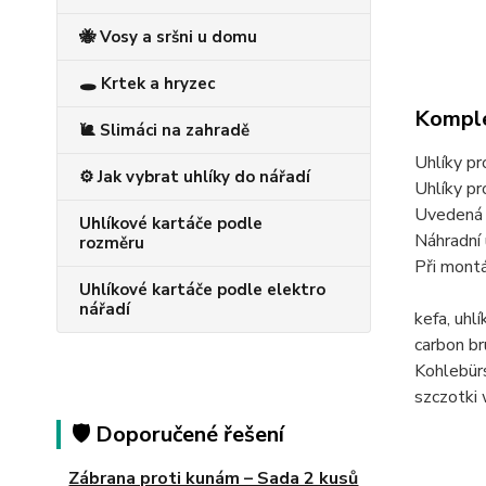
🐝 Vosy a sršni u domu
🕳️ Krtek a hryzec
Komple
🐌 Slimáci na zahradě
Uhlíky p
⚙️ Jak vybrat uhlíky do nářadí
Uhlíky p
Uvedená c
Uhlíkové kartáče podle
Náhradní 
rozměru
Při montá
Uhlíkové kartáče podle elektro
nářadí
kefa, uh
carbon b
Kohlebü
szczotk
🛡️ Doporučené řešení
Zábrana proti kunám – Sada 2 kusů