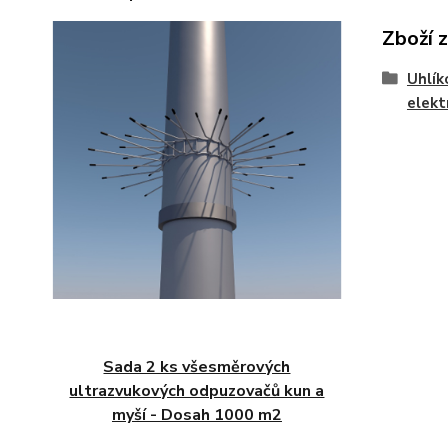
Zboží 
Uhlík
elekt
Sada 2 ks všesměrových
ultrazvukových odpuzovačů kun a
myší - Dosah 1000 m2