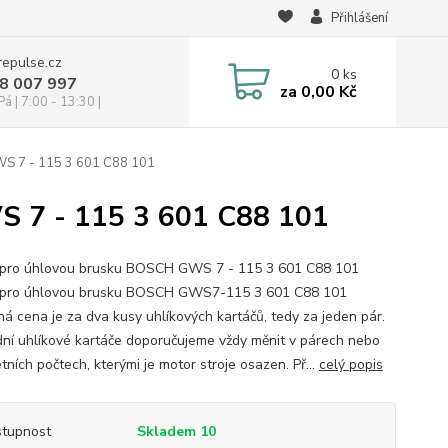
Přihlášení
repulse.cz
0
ks
28 007 997
za
0,00 Kč
á | 7:00 - 13:30 |
WS 7 - 115 3 601 C88 101
S 7 - 115 3 601 C88 101
 pro úhlovou brusku BOSCH GWS 7 - 115 3 601 C88 101
 pro úhlovou brusku BOSCH GWS7-115 3 601 C88 101
á cena je za dva kusy uhlíkových kartáčů, tedy za jeden pár.
ní uhlíkové kartáče doporučujeme vždy měnit v párech nebo
ních počtech, kterými je motor stroje osazen. Př...
celý popis
tupnost
Skladem 10