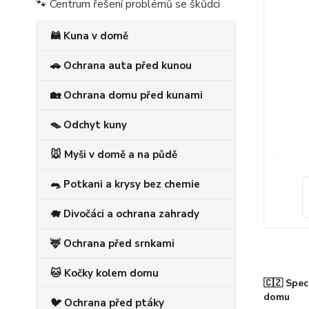
🐾 Centrum řešení problémů se škůdci
🦝 Kuna v domě
🚗 Ochrana auta před kunou
🏡 Ochrana domu před kunami
🪤 Odchyt kuny
🐭 Myši v domě a na půdě
🐀 Potkani a krysy bez chemie
🐗 Divočáci a ochrana zahrady
🦌 Ochrana před srnkami
🐱 Kočky kolem domu
🇨🇿 Spec
domu
🐦 Ochrana před ptáky