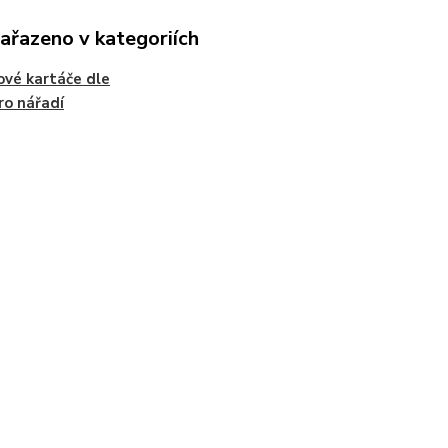
zařazeno v kategoriích
ové kartáče dle
ro nářadí