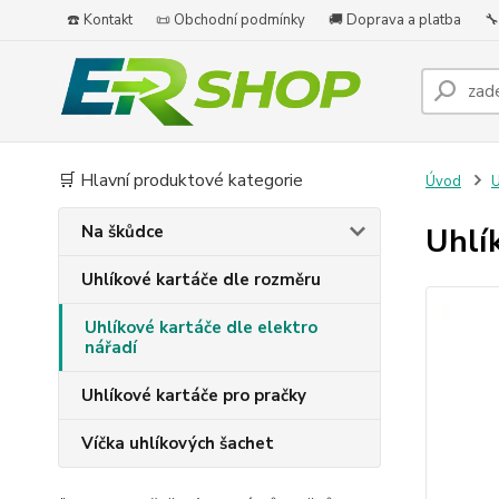
☎️ Kontakt
📜 Obchodní podmínky
🚚 Doprava a platba
🔧
🛒 Hlavní produktové kategorie
Úvod
U
Na škůdce
Uhlí
Uhlíkové kartáče dle rozměru
Uhlíkové kartáče dle elektro
nářadí
Uhlíkové kartáče pro pračky
Víčka uhlíkových šachet