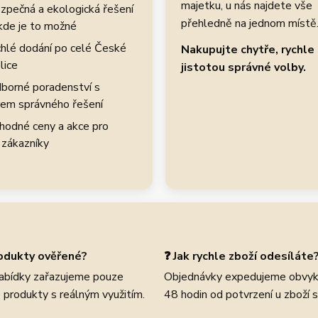
majetku, u nás najdete vše
zpečná a ekologická řešení
přehledně na jednom místě
kde je to možné
hlé dodání po celé České
Nakupujte chytře, rychle 
lice
jistotou správné volby.
borné poradenství s
em správného řešení
hodné ceny a akce pro
 zákazníky
rodukty ověřené?
❓ Jak rychle zboží odesíláte
abídky zařazujeme pouze
Objednávky expedujeme obvyk
 produkty s reálným využitím.
48 hodin od potvrzení u zboží 