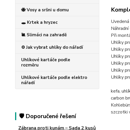
Komple
🐝 Vosy a sršni u domu
Uvedená c
🕳️ Krtek a hryzec
Náhradní 
🐌 Slimáci na zahradě
Při montá
Uhlíky 
⚙️ Jak vybrat uhlíky do nářadí
Uhlíky 
Uhlíky 
Uhlíkové kartáče podle
Uhlíky 
rozměru
Uhlíky p
Uhlíky p
Uhlíkové kartáče podle elektro
nářadí
kefa, uh
carbon b
Kohlebür
szczotk
🛡️ Doporučené řešení
Zábrana proti kunám – Sada 2 kusů