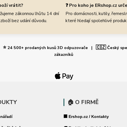
oží vrátit?
❓ Pro koho je ERshop.cz urč
žujeme zákonnou lhůtu 14 dní
Pro domácnosti, kutily, řemeslní
 zboží bez udání důvodu.
které hledají spolehlivé produk
⭐
🇨🇿
 |
24 500+ prodaných kusů 3D odpuzovače |
Český spe
zákazníků
DUKTY
🏠 O FIRMĚ
 nářadí
🏢 Ershop.cz / Kontakty