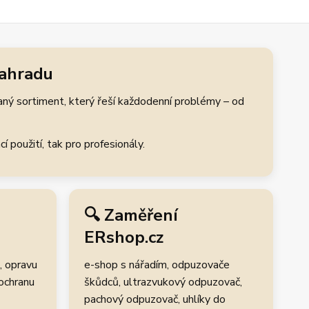
zahradu
aný sortiment, který řeší každodenní problémy – od
 použití, tak pro profesionály.
🔍 Zaměření
ERshop.cz
, opravu
e-shop s nářadím, odpuzovače
 ochranu
škůdců, ultrazvukový odpuzovač,
pachový odpuzovač, uhlíky do