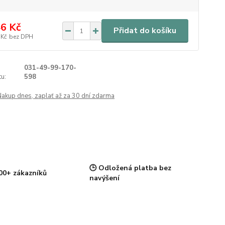
6 Kč
Přidat do košíku
 Kč
bez DPH
031-49-99-170-
u:
598
Nakup dnes, zaplať až za 30 dní zdarma
🕒 Odložená platba bez
00+ zákazníků
navýšení