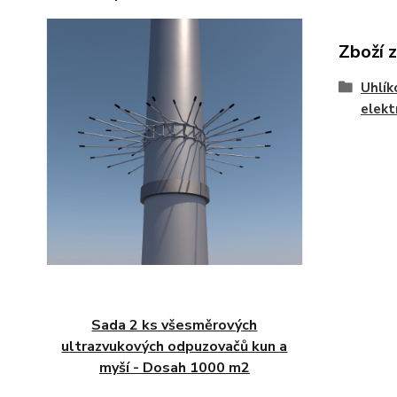
Zboží 
Uhlík
elekt
Sada 2 ks všesměrových
ultrazvukových odpuzovačů kun a
myší - Dosah 1000 m2