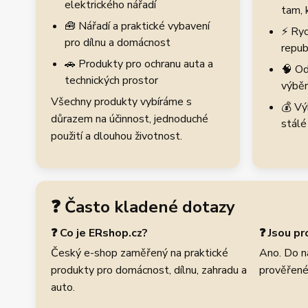
elektrického nářadí
tam, 
🧰 Nářadí a praktické vybavení
⚡ Ryc
pro dílnu a domácnost
repub
🚗 Produkty pro ochranu auta a
🧠 Od
technických prostor
výběr
Všechny produkty vybíráme s
💰 Vý
důrazem na účinnost, jednoduché
stálé
použití a dlouhou životnost.
❓ Často kladené dotazy
❓ Co je ERshop.cz?
❓ Jsou p
Český e-shop zaměřený na praktické
Ano. Do n
produkty pro domácnost, dílnu, zahradu a
prověřené
auto.