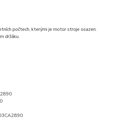
ních počtech, kterými je motor stroje osazen.
ém držáku.
CA2890
90
3603CA2890