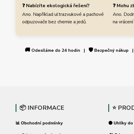
❓ Nabízíte ekologická řešení?
❓ Mohu zb
Ano. Například ultrazvukové a pachové
Ano. Dodr
odpuzovače bez chemie a jedů.
na vrácení
🚚
🛡️
Odesíláme do 24 hodin |
Bezpečný nákup
📦 INFORMACE
⭐ PRO
📊 Obchodní podmínky
⚫ Uhlíky do