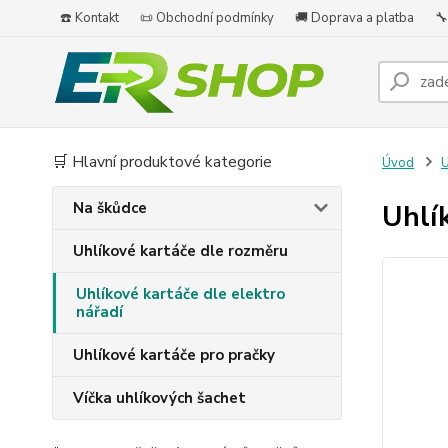
☎️ Kontakt
📜 Obchodní podmínky
🚚 Doprava a platba
🔧
🛒 Hlavní produktové kategorie
Úvod
U
Na škůdce
Uhlí
Uhlíkové kartáče dle rozměru
Uhlíkové kartáče dle elektro
nářadí
Uhlíkové kartáče pro pračky
Víčka uhlíkových šachet