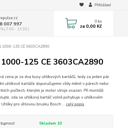
Přihlášení
repulse.cz
0
ks
28 007 997
za
0,00 Kč
á | 7:00 - 13:30 |
PWS 1000-125 CE 3603CA2890
S 1000-125 CE 3603CA2890
á cena je za dva kusy uhlíkových kartáčů, tedy za jeden pár.
ní uhlíkové kartáče doporučujeme vždy měnit v párech nebo
tních počtech, kterými je motor stroje osazen. Při montáži
olujte, zda se uhlíkový kartáč volně pohybuje v uhlíkovém
. Uhlíky pro úhlovou brusku Bosch ...
celý popis
tupnost
Skladem 10