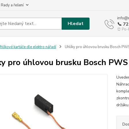
 Rady a řešení
info@
Hledat
📞 7
⏰ Po-P
hlíkové kartáče dle elektro nářadí
Uhlíky pro úhlovou brusku Bosch 
ky pro úhlovou brusku Bosch PW
Uveden
Náhrad
komple
zkontr
držáku
Dos