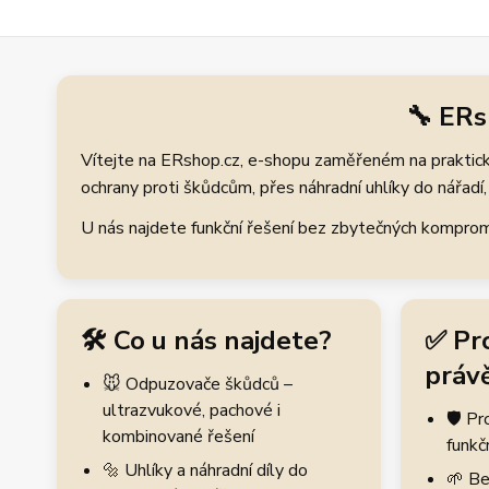
🔧 ERs
Vítejte na ERshop.cz, e-shopu zaměřeném na praktické
ochrany proti škůdcům, přes náhradní uhlíky do nářadí, 
U nás najdete funkční řešení bez zbytečných kompromis
🛠️ Co u nás najdete?
✅ Pr
právě
🐭 Odpuzovače škůdců –
ultrazvukové, pachové i
🛡️ P
kombinované řešení
funkč
🔩 Uhlíky a náhradní díly do
🌱 Be