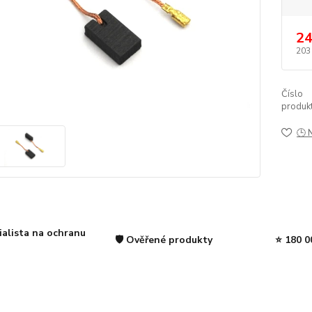
24
203
Číslo
produkt
🕒 
ialista na ochranu
🛡️ Ověřené produkty
⭐ 180 0