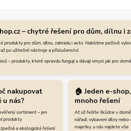
hop.cz – chytré řešení pro dům, dílnu i 
 produkty pro dům, dílnu, zahradu i auto. Nabízíme pečlivě vybr
až po užitečné nástroje a příslušenství.
ů – produkty, které opravdu fungují a dávají smysl jak pro domácí
oč nakupovat
🏠 Jeden e-shop,
 u nás?
mnoho řešení
rověřený sortiment – jen
Ať už řešíte škůdce v domě
ní produkty
nářadí, vybavení dílny nebo
majetku, u nás najdete vše
zpečná a ekologická řešení