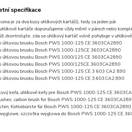
tní specifikace
ena je za dva kusy uhlíkových kartáčů, tedy za jeden pár.
uhlíkové kartáče doporučujeme vždy měnit v párech nebo komplet
ži zkontrolujte, zda se uhlíkový kartáč volně pohybuje v uhlíkov
pro úhlovou brusku Bosch PWS 1000-125 CE 3603CA2890
pro úhlovou brusku Bosch PWS 1000-125CE 3603CA2890
pro úhlovou brusku Bosch PWS 1000/125 CE 3603CA2890
pro úhlovou brusku Bosch PWS 1000/125CE 3603CA2890
ro úhlovou brusku Bosch PWS 1000-125 CE 3 603 CA2 890
ro úhlovou brusku Bosch PWS 1000-125 CE 3.603.CA2.890
líkový kefa, uhlíkové kefy pre Bosch PWS 1000-125 CE 3603
rushes, carbon brush for Bosch PWS 1000-125 CE 3603CA28
sten, Kohlebürste für Bosch PWS 1000-125 CE 3603CA2890
i węglowe, szczotka węglowa do Bosch PWS 1000-125 CE 