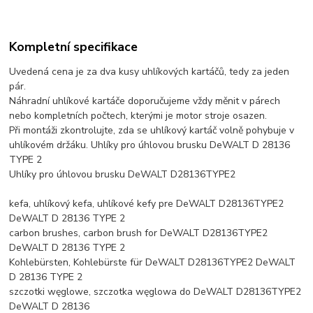
Kompletní specifikace
Uvedená cena je za dva kusy uhlíkových kartáčů, tedy za jeden
pár.
Náhradní uhlíkové kartáče doporučujeme vždy měnit v párech
nebo kompletních počtech, kterými je motor stroje osazen.
Při montáži zkontrolujte, zda se uhlíkový kartáč volně pohybuje v
uhlíkovém držáku. Uhlíky pro úhlovou brusku DeWALT D 28136
TYPE 2
Uhlíky pro úhlovou brusku DeWALT D28136TYPE2
kefa, uhlíkový kefa, uhlíkové kefy pre DeWALT D28136TYPE2
DeWALT D 28136 TYPE 2
carbon brushes, carbon brush for DeWALT D28136TYPE2
DeWALT D 28136 TYPE 2
Kohlebürsten, Kohlebürste für DeWALT D28136TYPE2 DeWALT
D 28136 TYPE 2
szczotki węglowe, szczotka węglowa do DeWALT D28136TYPE2
DeWALT D 28136