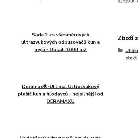
szczotk
Sada 2 ks všesměrových
Zboží 
ultrazvukových odpuzovačů kun a
myší - Dosah 1000 m2
Uhlík
elekt
Deramax®-Ultima. Ultrazvukový
plašič kun a hlodavců - nejsilnější od
DERAMAXU