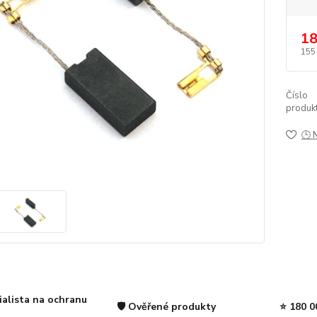
18
155
Číslo
produkt
🕒 
ialista na ochranu
🛡️ Ověřené produkty
⭐ 180 0