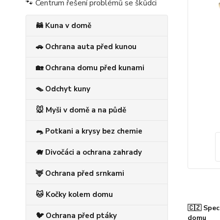
🐾 Centrum řešení problémů se škůdci
🦝 Kuna v domě
🚗 Ochrana auta před kunou
🏡 Ochrana domu před kunami
🪤 Odchyt kuny
🐭 Myši v domě a na půdě
🐀 Potkani a krysy bez chemie
🐗 Divočáci a ochrana zahrady
🦌 Ochrana před srnkami
🐱 Kočky kolem domu
🇨🇿 Spec
🐦 Ochrana před ptáky
domu