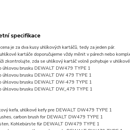
tní specifikace
ena je za dva kusy uhlíkových kartáčů, tedy za jeden pár.
uhlíkové kartáče doporučujeme vždy měnit v párech nebo komplet
ži zkontrolujte, zda se uhlíkový kartáč volně pohybuje v uhlíkov
pro úhlovou brusku DEWALT DW479 TYPE 1
pro úhlovou brusku DEWALT DW 479 TYPE 1
pro úhlovou brusku DEWALT DW-479 TYPE 1
pro úhlovou brusku DEWALT DW_479 TYPE 1
líkový kefa, uhlíkové kefy pre DEWALT DW479 TYPE 1
rushes, carbon brush for DEWALT DW479 TYPE 1
rsten, Kohlebürste für DEWALT DW479 TYPE 1