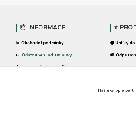
📦 INFORMACE
⭐ PRO
📊 Obchodní podmínky
⚫ Uhlíky do
↩
Odstoupení od smlouvy
🔊 Odpuzov
🛠 Reklamační formulář
🪤 Sklopce a
❓Časté dotazy
🌿 Pachové 
Náš e-shop a partn
🔐 Ochrana osobních údajů
⚡ Elektrické
🚚 PPL-domů / PPL-výdejní místo
🏠 Pro dům 