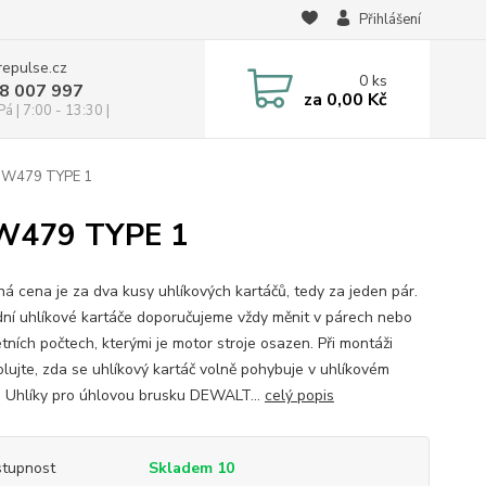
Přihlášení
repulse.cz
0
ks
28 007 997
za
0,00 Kč
á | 7:00 - 13:30 |
 DW479 TYPE 1
DW479 TYPE 1
á cena je za dva kusy uhlíkových kartáčů, tedy za jeden pár.
ní uhlíkové kartáče doporučujeme vždy měnit v párech nebo
tních počtech, kterými je motor stroje osazen. Při montáži
olujte, zda se uhlíkový kartáč volně pohybuje v uhlíkovém
. Uhlíky pro úhlovou brusku DEWALT...
celý popis
tupnost
Skladem 10