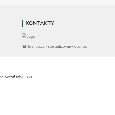
KONTAKTY
☎ Ershop.cz - specializovaný obchod
🛡️ Zákaznická podpora
📞 728 007 997
ů
⏰ Po-Pá | 7:00 - 13:30 |
obrazovat informace
m
info@repulse.cz