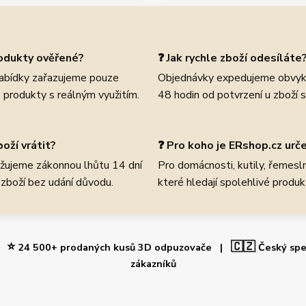
rodukty ověřené?
❓ Jak rychle zboží odesíláte
abídky zařazujeme pouze
Objednávky expedujeme obvyk
 produkty s reálným využitím.
48 hodin od potvrzení u zboží 
oží vrátit?
❓ Pro koho je ERshop.cz urč
žujeme zákonnou lhůtu 14 dní
Pro domácnosti, kutily, řemeslní
 zboží bez udání důvodu.
které hledají spolehlivé produk
⭐
🇨🇿
 |
24 500+ prodaných kusů 3D odpuzovače |
Český spe
zákazníků