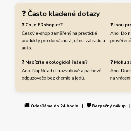
❓ Často kladené dotazy
❓ Co je ERshop.cz?
❓ Jsou p
Český e-shop zaměřený na praktické
Ano. Do n
produkty pro domácnost, dílnu, zahradu a
prověřené
auto.
❓ Nabízíte ekologická řešení?
❓ Mohu zb
Ano. Například ultrazvukové a pachové
Ano. Dodr
odpuzovače bez chemie a jedů.
na vrácení
🚚
🛡️
Odesíláme do 24 hodin |
Bezpečný nákup