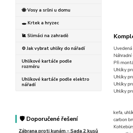
🐝 Vosy a sršni u domu
🕳️ Krtek a hryzec
Komple
🐌 Slimáci na zahradě
Uvedená c
⚙️ Jak vybrat uhlíky do nářadí
Náhradní 
Uhlíkové kartáče podle
Při montá
rozměru
Uhlíky 
Uhlíky 
Uhlíkové kartáče podle elektro
Uhlíky 
nářadí
Uhlíky 
kefa, uh
🛡️ Doporučené řešení
carbon b
Kohlebü
Zábrana proti kunám – Sada 2 kusů