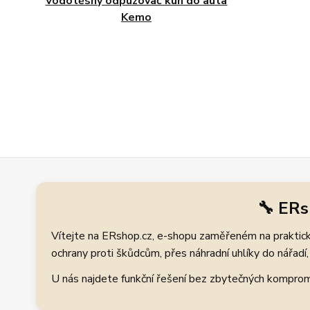
Vodotěsný odpuzovač kun do auta
Kemo
🔧 ERs
Vítejte na ERshop.cz, e-shopu zaměřeném na praktické
ochrany proti škůdcům, přes náhradní uhlíky do nářadí, 
U nás najdete funkční řešení bez zbytečných kompromis