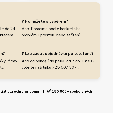
?
❓ Pomůžete s výběrem?
le do 24–
Ano. Poradíme podle konkrétního
skladem.
problému, prostoru nebo zařízení.
en?
❓ Lze zadat objednávku po telefonu?
ky i firmy,
Ano od pondělí do pátku od 7 do 13:30 -
ty.
volejte naši linku 728 007 997 .
✅
cialista ochranu domu |
180 000+ spokojených