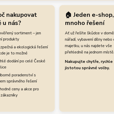
oč nakupovat
🏠 Jeden e-shop,
 u nás?
mnoho řešení
rověřený sortiment – jen
Ať už řešíte škůdce v domě
ní produkty
nářadí, vybavení dílny nebo
majetku, u nás najdete vše
zpečná a ekologická řešení
přehledně na jednom místě
kde je to možné
hlé dodání po celé České
Nakupujte chytře, rychle 
lice
jistotou správné volby.
borné poradenství s
em správného řešení
hodné ceny a akce pro
 zákazníky