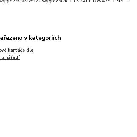
i węglowe, szczotka węglowa do DEWALT DW479 TYPE 1
zařazeno v kategoriích
ové kartáče dle
ro nářadí