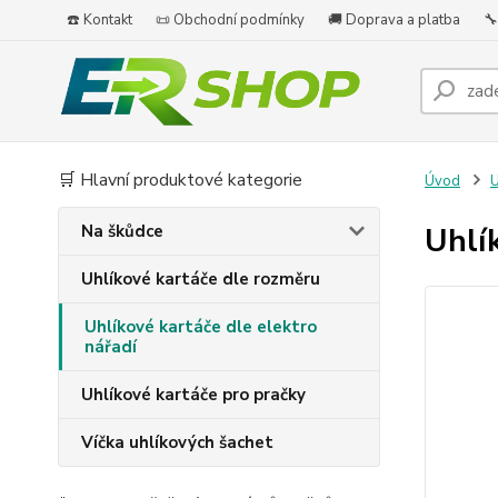
☎️ Kontakt
📜 Obchodní podmínky
🚚 Doprava a platba
🔧
🛒 Hlavní produktové kategorie
Úvod
U
Na škůdce
Uhlí
Uhlíkové kartáče dle rozměru
Uhlíkové kartáče dle elektro
nářadí
Uhlíkové kartáče pro pračky
Víčka uhlíkových šachet