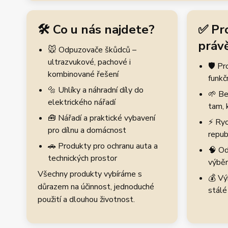
🛠️ Co u nás najdete?
✅ Pr
právě
🐭 Odpuzovače škůdců –
ultrazvukové, pachové i
🛡️ P
kombinované řešení
funkč
🔩 Uhlíky a náhradní díly do
🌱 Be
elektrického nářadí
tam, 
🧰 Nářadí a praktické vybavení
⚡ Ryc
pro dílnu a domácnost
repub
🚗 Produkty pro ochranu auta a
🧠 Od
technických prostor
výběr
Všechny produkty vybíráme s
💰 Vý
důrazem na účinnost, jednoduché
stálé
použití a dlouhou životnost.