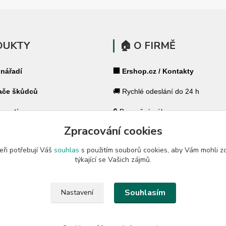
DUKTY
🏠 O FIRMĚ
 nářadí
🏢 Ershop.cz / Kontakty
ače škůdců
🚚 Rychlé odeslání do 24 h
 pasti
🔒 Bezpečný nákup
Zpracování cookies
ohradníky
⭐ 180 000+ spokojených zákazník
eři potřebují Váš
souhlas
s použitím souborů cookies, aby Vám mohli z
 ohradníky
🇨🇿 Český specialista pro váš dů
týkající se Vašich zájmů.
a zahradu
🛡️ GARANCE ✔ 14 dní na vrácení
Souhlasím
Nastavení