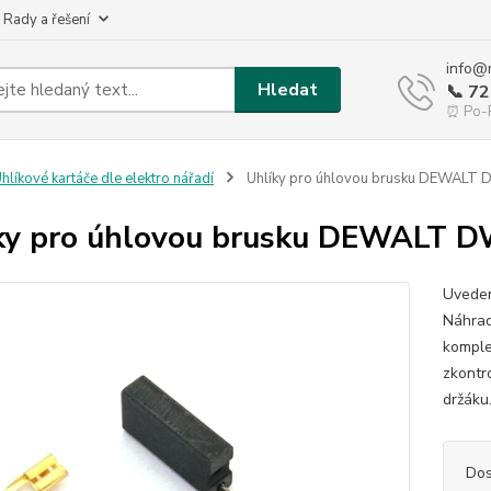
 Rady a řešení
info@
Hledat
📞 7
⏰ Po-P
hlíkové kartáče dle elektro nářadí
Uhlíky pro úhlovou brusku DEWALT
ky pro úhlovou brusku DEWALT 
Uveden
Náhrad
komple
zkontr
držáku
Dos