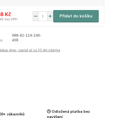
8 Kč
Přidat do košíku
 Kč
bez DPH
088-62-124-240-
u:
438
Nakup dnes, zaplať až za 30 dní zdarma
🕒 Odložená platba bez
00+ zákazníků
navýšení