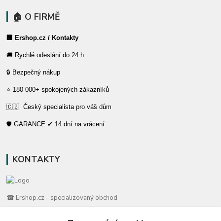
🏠 O FIRMĚ
🏢 Ershop.cz / Kontakty
🚚 Rychlé odeslání do 24 h
🔒 Bezpečný nákup
⭐ 180 000+ spokojených zákazníků
🇨🇿 Český specialista pro váš dům
🛡️ GARANCE ✔ 14 dní na vrácení
KONTAKTY
☎ Ershop.cz - specializovaný obchod