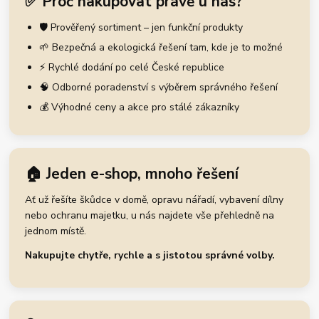
✅ Proč nakupovat právě u nás?
🛡️ Prověřený sortiment – jen funkční produkty
🌱 Bezpečná a ekologická řešení tam, kde je to možné
⚡ Rychlé dodání po celé České republice
🧠 Odborné poradenství s výběrem správného řešení
💰 Výhodné ceny a akce pro stálé zákazníky
🏠 Jeden e-shop, mnoho řešení
Ať už řešíte škůdce v domě, opravu nářadí, vybavení dílny
nebo ochranu majetku, u nás najdete vše přehledně na
jednom místě.
Nakupujte chytře, rychle a s jistotou správné volby.