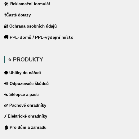
🛠 Reklamační formulář
❓Časté dotazy
🔐 Ochrana osobních údajů
🚚 PPL-domů / PPL-výdejní místo
⭐ PRODUKTY
⚫ Uhlíky do nářadí
🔊 Odpuzovače škůdců
🪤 Sklopce a pasti
🌿 Pachové ohradníky
⚡ Elektrické ohradníky
🏠 Pro dům a zahradu