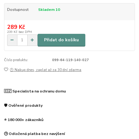
Dostupnost
Skladem 10
289 Kč
239 Kč
bez DPH
Přidat do košíku
Číslo produktu:
099-64-119-140-027
🕒 Nakup dnes, zaplať až za 30 dní zdarma
🇨🇿 Specialista na ochranu domu
🛡️ Ověřené produkty
⭐ 180 000+ zákazníků
🕒 Odložená platba bez navýšení