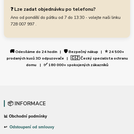
❓ Lze zadat objednávku po telefonu?
Ano od pondělí do pátku od 7 do 13:30 - volejte naši linku
728 007 997 .
🚚
🛡️
⭐
Odesíláme do 24 hodin |
Bezpečný nákup |
24 500+
🇨🇿
prodaných kusů 3D odpuzovače |
Český specialista ochranu
✅
domu |
180 000+ spokojených zákazníků
📦 INFORMACE
📊 Obchodní podmínky
↩
Odstoupení od smlouvy