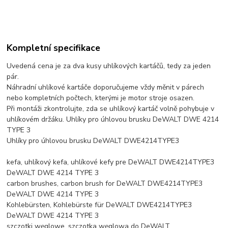
Kompletní specifikace
Uvedená cena je za dva kusy uhlíkových kartáčů, tedy za jeden
pár.
Náhradní uhlíkové kartáče doporučujeme vždy měnit v párech
nebo kompletních počtech, kterými je motor stroje osazen.
Při montáži zkontrolujte, zda se uhlíkový kartáč volně pohybuje v
uhlíkovém držáku. Uhlíky pro úhlovou brusku DeWALT DWE 4214
TYPE 3
Uhlíky pro úhlovou brusku DeWALT DWE4214TYPE3
kefa, uhlíkový kefa, uhlíkové kefy pre DeWALT DWE4214TYPE3
DeWALT DWE 4214 TYPE 3
carbon brushes, carbon brush for DeWALT DWE4214TYPE3
DeWALT DWE 4214 TYPE 3
Kohlebürsten, Kohlebürste für DeWALT DWE4214TYPE3
DeWALT DWE 4214 TYPE 3
szczotki węglowe, szczotka węglowa do DeWALT