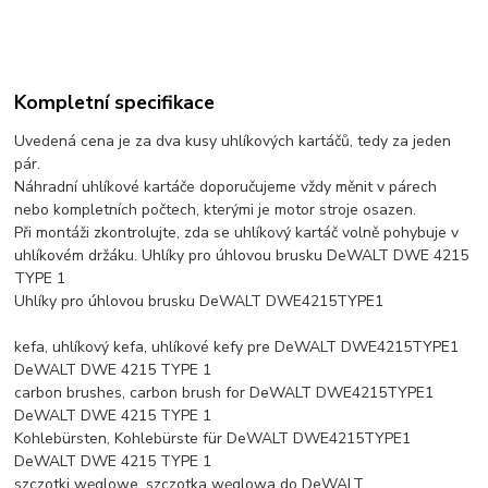
Kompletní specifikace
Uvedená cena je za dva kusy uhlíkových kartáčů, tedy za jeden
pár.
Náhradní uhlíkové kartáče doporučujeme vždy měnit v párech
nebo kompletních počtech, kterými je motor stroje osazen.
Při montáži zkontrolujte, zda se uhlíkový kartáč volně pohybuje v
uhlíkovém držáku. Uhlíky pro úhlovou brusku DeWALT DWE 4215
TYPE 1
Uhlíky pro úhlovou brusku DeWALT DWE4215TYPE1
kefa, uhlíkový kefa, uhlíkové kefy pre DeWALT DWE4215TYPE1
DeWALT DWE 4215 TYPE 1
carbon brushes, carbon brush for DeWALT DWE4215TYPE1
DeWALT DWE 4215 TYPE 1
Kohlebürsten, Kohlebürste für DeWALT DWE4215TYPE1
DeWALT DWE 4215 TYPE 1
szczotki węglowe, szczotka węglowa do DeWALT