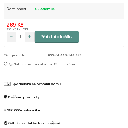
Dostupnost
Skladem 10
289 Kč
239 Kč
bez DPH
Přidat do košíku
Číslo produktu:
099-64-119-140-029
🕒 Nakup dnes, zaplať až za 30 dní zdarma
🇨🇿 Specialista na ochranu domu
🛡️ Ověřené produkty
⭐ 180 000+ zákazníků
🕒 Odložená platba bez navýšení