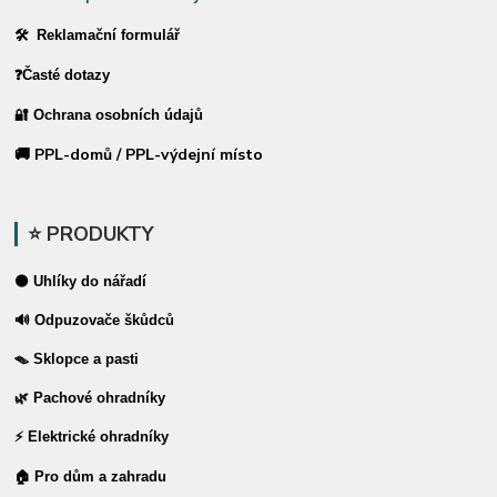
🛠 Reklamační formulář
❓Časté dotazy
🔐 Ochrana osobních údajů
🚚 PPL-domů / PPL-výdejní místo
⭐ PRODUKTY
⚫ Uhlíky do nářadí
🔊 Odpuzovače škůdců
🪤 Sklopce a pasti
🌿 Pachové ohradníky
⚡ Elektrické ohradníky
🏠 Pro dům a zahradu