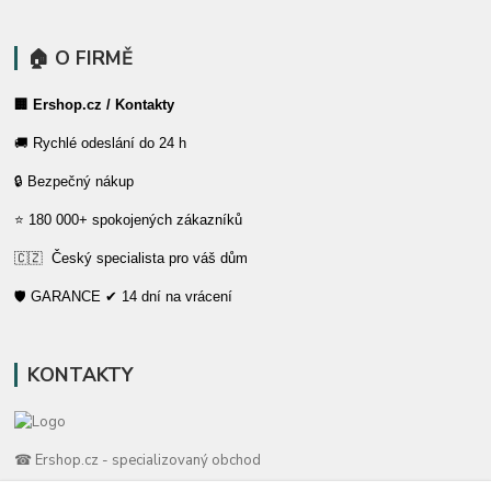
🏠 O FIRMĚ
🏢 Ershop.cz / Kontakty
🚚 Rychlé odeslání do 24 h
🔒 Bezpečný nákup
⭐ 180 000+ spokojených zákazníků
🇨🇿 Český specialista pro váš dům
🛡️ GARANCE ✔ 14 dní na vrácení
KONTAKTY
☎ Ershop.cz - specializovaný obchod