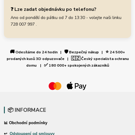
❓ Lze zadat objednávku po telefonu?
Ano od pondělí do pátku od 7 do 13:30 - volejte naši linku
728 007 997 .
🚚
🛡️
⭐
Odesíláme do 24 hodin |
Bezpečný nákup |
24 500+
🇨🇿
prodaných kusů 3D odpuzovače |
Český specialista ochranu
✅
domu |
180 000+ spokojených zákazníků
📦 INFORMACE
📊 Obchodní podmínky
↩
Odstoupení od smlouvy