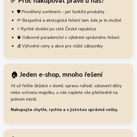
✅ Proč nakupovat právě u nás?
🛡️ Prověřený sortiment – jen funkční produkty
🌱 Bezpečná a ekologická řešení tam, kde je to možné
⚡ Rychlé dodání po celé České republice
🧠 Odborné poradenství s výběrem správného řešení
💰 Výhodné ceny a akce pro stálé zákazníky
🏠 Jeden e-shop, mnoho řešení
Ať už řešíte škůdce v domě, opravu nářadí, vybavení dílny
nebo ochranu majetku, u nás najdete vše přehledně na
jednom místě.
Nakupujte chytře, rychle a s jistotou správné volby.