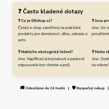
❓ Často kladené dotazy
❓ Co je ERshop.cz?
❓ Jsou p
Český e-shop zaměřený na praktické
Ano. Do n
produkty pro domácnost, dílnu, zahradu a
prověřené
auto.
❓ Nabízíte ekologická řešení?
❓ Mohu zb
Ano. Například ultrazvukové a pachové
Ano. Dodr
odpuzovače bez chemie a jedů.
na vrácení
🚚
🛡️
Odesíláme do 24 hodin |
Bezpečný nákup