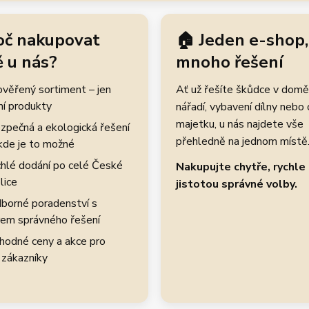
oč nakupovat
🏠 Jeden e-shop,
 u nás?
mnoho řešení
rověřený sortiment – jen
Ať už řešíte škůdce v domě
ní produkty
nářadí, vybavení dílny nebo
majetku, u nás najdete vše
zpečná a ekologická řešení
přehledně na jednom místě
kde je to možné
hlé dodání po celé České
Nakupujte chytře, rychle 
lice
jistotou správné volby.
borné poradenství s
em správného řešení
hodné ceny a akce pro
 zákazníky