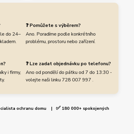
?
❓ Pomůžete s výběrem?
le do 24–
Ano. Poradíme podle konkrétního
skladem.
problému, prostoru nebo zařízení.
en?
❓ Lze zadat objednávku po telefonu?
ky i firmy,
Ano od pondělí do pátku od 7 do 13:30 -
ty.
volejte naši linku 728 007 997 .
✅
cialista ochranu domu |
180 000+ spokojených