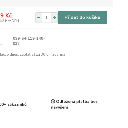
9 Kč
Přidat do košíku
 Kč
bez DPH
099-64-119-140-
u:
032
Nakup dnes, zaplať až za 30 dní zdarma
🕒 Odložená platba bez
00+ zákazníků
navýšení