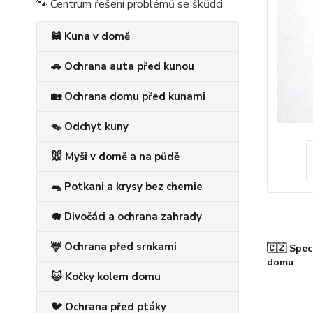
🐾 Centrum řešení problémů se škůdci
🦝 Kuna v domě
🚗 Ochrana auta před kunou
🏡 Ochrana domu před kunami
🪤 Odchyt kuny
🐭 Myši v domě a na půdě
🐀 Potkani a krysy bez chemie
🐗 Divočáci a ochrana zahrady
🦌 Ochrana před srnkami
🇨🇿 Spec
domu
🐱 Kočky kolem domu
🐦 Ochrana před ptáky