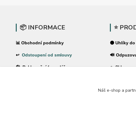
📦 INFORMACE
⭐ PRO
📊 Obchodní podmínky
⚫ Uhlíky do
↩
Odstoupení od smlouvy
🔊 Odpuzov
🛠 Reklamační formulář
🪤 Sklopce a
❓Časté dotazy
🌿 Pachové 
Náš e-shop a partn
🔐 Ochrana osobních údajů
⚡ Elektrické
🚚 PPL-domů / PPL-výdejní místo
🏠 Pro dům 