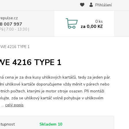
Přihlášení
repulse.cz
0
ks
28 007 997
za
0,00 Kč
á | 7:00 - 13:30 |
 DWE 4216 TYPE 1
DWE 4216 TYPE 1
á cena je za dva kusy uhlíkových kartáčů, tedy za jeden pár.
ní uhlíkové kartáče doporučujeme vždy měnit v párech nebo
tních počtech, kterými je motor stroje osazen. Při montáži
olujte, zda se uhlíkový kartáč volně pohybuje v uhlíkovém
 ...
celý popis
tupnost
Skladem 10