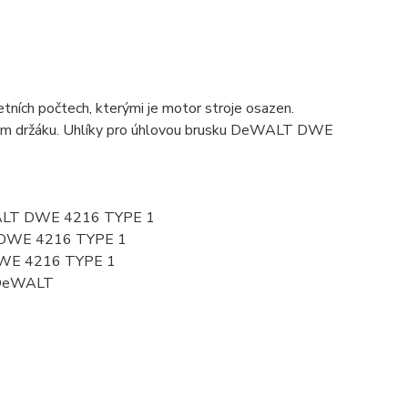
ních počtech, kterými je motor stroje osazen.
kovém držáku. Uhlíky pro úhlovou brusku DeWALT DWE
eWALT DWE 4216 TYPE 1
 DWE 4216 TYPE 1
DWE 4216 TYPE 1
 DeWALT