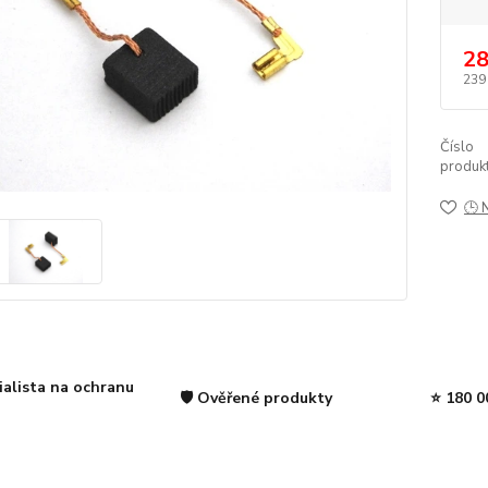
28
239
Číslo
produkt
🕒 
ialista na ochranu
🛡️ Ověřené produkty
⭐ 180 0