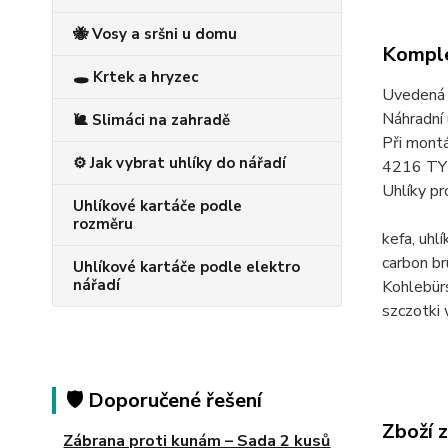
🐝 Vosy a sršni u domu
Komple
🕳️ Krtek a hryzec
Uvedená c
Náhradní 
🐌 Slimáci na zahradě
Při montá
⚙️ Jak vybrat uhlíky do nářadí
4216 TY
Uhlíky 
Uhlíkové kartáče podle
rozměru
kefa, u
carbon 
Uhlíkové kartáče podle elektro
nářadí
Kohlebü
szczotk
🛡️ Doporučené řešení
Zboží 
Zábrana proti kunám – Sada 2 kusů