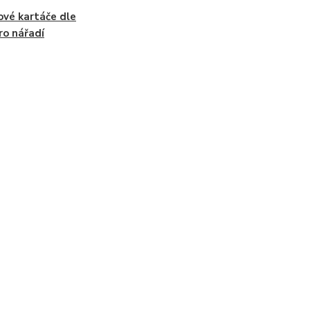
ové kartáče dle
ro nářadí