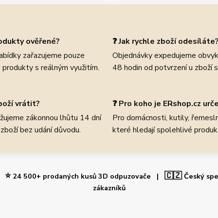
rodukty ověřené?
❓ Jak rychle zboží odesíláte
abídky zařazujeme pouze
Objednávky expedujeme obvyk
 produkty s reálným využitím.
48 hodin od potvrzení u zboží 
oží vrátit?
❓ Pro koho je ERshop.cz urč
žujeme zákonnou lhůtu 14 dní
Pro domácnosti, kutily, řemeslní
 zboží bez udání důvodu.
které hledají spolehlivé produk
⭐
🇨🇿
 |
24 500+ prodaných kusů 3D odpuzovače |
Český spe
zákazníků