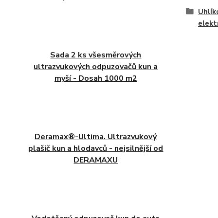
Uhlík
elekt
Sada 2 ks všesměrových
ultrazvukových odpuzovačů kun a
myší - Dosah 1000 m2
Deramax®-Ultima. Ultrazvukový
plašič kun a hlodavců - nejsilnější od
DERAMAXU