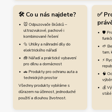
🛠️ Co u nás najdete?
✅ Pr
právě
🐭 Odpuzovače škůdců –
ultrazvukové, pachové i
🛡️ P
kombinované řešení
funkč
🔩 Uhlíky a náhradní díly do
🌱 Be
elektrického nářadí
tam, 
🧰 Nářadí a praktické vybavení
⚡ Ryc
pro dílnu a domácnost
repub
🚗 Produkty pro ochranu auta a
🧠 Od
technických prostor
výběr
Všechny produkty vybíráme s
💰 Vý
důrazem na účinnost, jednoduché
stálé
použití a dlouhou životnost.