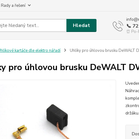
 Rady a řešení
info@
Hledat
📞 7
⏰ Po-P
hlíkové kartáče dle elektro nářadí
Uhlíky pro úhlovou brusku DeWALT
ky pro úhlovou brusku DeWALT 
Uveden
Náhrad
komple
zkontr
držáku.
Dos