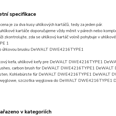
tní specifikace
ena je za dva kusy uhlíkových kartáčů, tedy za jeden pár.
uhlíkové kartáče doporučujeme vždy měnit v párech nebo komplet
ži zkontrolujte, zda se uhlíkový kartáč volně pohybuje v uhlí
PE 1
pro úhlovou brusku DeWALT DWE4216TYPE1
hlíkový kefa, uhlíkové kefy pre DeWALT DWE4216TYPE1 D
brushes, carbon brush for DeWALT DWE4216TYPE1 DeWALT
rsten, Kohlebürste für DeWALT DWE4216TYPE1 DeWALT 
i węglowe, szczotka węglowa do DeWALT DWE4216TYPE1
zařazeno v kategoriích