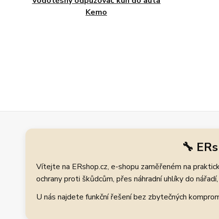
Vodotěsný odpuzovač kun do auta
Kemo
🔧 ERs
Vítejte na ERshop.cz, e-shopu zaměřeném na praktické
ochrany proti škůdcům, přes náhradní uhlíky do nářadí, 
U nás najdete funkční řešení bez zbytečných kompromis