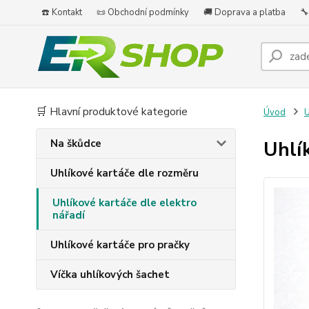
☎️ Kontakt
📜 Obchodní podmínky
🚚 Doprava a platba
🔧
🛒 Hlavní produktové kategorie
Úvod
U
Na škůdce
Uhlí
Uhlíkové kartáče dle rozměru
Uhlíkové kartáče dle elektro
nářadí
Uhlíkové kartáče pro pračky
Víčka uhlíkových šachet