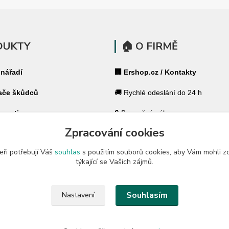
DUKTY
🏠 O FIRMĚ
 nářadí
🏢 Ershop.cz / Kontakty
ače škůdců
🚚 Rychlé odeslání do 24 h
 pasti
🔒 Bezpečný nákup
Zpracování cookies
ohradníky
⭐ 180 000+ spokojených zákazník
eři potřebují Váš
souhlas
s použitím souborů cookies, aby Vám mohli z
 ohradníky
🇨🇿 Český specialista pro váš dů
týkající se Vašich zájmů.
a zahradu
🛡️ GARANCE ✔ 14 dní na vrácení
Souhlasím
Nastavení