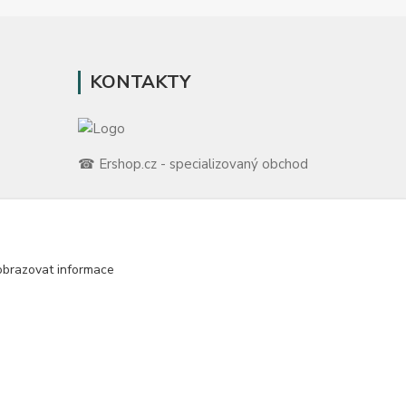
KONTAKTY
☎ Ershop.cz - specializovaný obchod
🛡️ Zákaznická podpora
📞 728 007 997
ů
⏰ Po-Pá | 7:00 - 13:30 |
obrazovat informace
m
info@repulse.cz