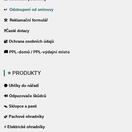
↩
Odstoupení od smlouvy
🛠 Reklamační formulář
❓Časté dotazy
🔐 Ochrana osobních údajů
🚚 PPL-domů / PPL-výdejní místo
⭐ PRODUKTY
⚫ Uhlíky do nářadí
🔊 Odpuzovače škůdců
🪤 Sklopce a pasti
🌿 Pachové ohradníky
⚡ Elektrické ohradníky