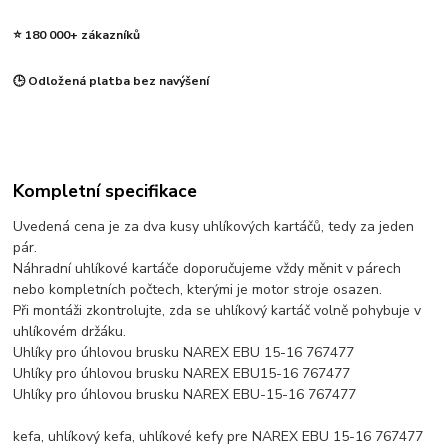
⭐ 180 000+ zákazníků
🕒 Odložená platba bez navýšení
Kompletní specifikace
Uvedená cena je za dva kusy uhlíkových kartáčů, tedy za jeden
pár.
Náhradní uhlíkové kartáče doporučujeme vždy měnit v párech
nebo kompletních počtech, kterými je motor stroje osazen.
Při montáži zkontrolujte, zda se uhlíkový kartáč volně pohybuje v
uhlíkovém držáku.
Uhlíky pro úhlovou brusku NAREX EBU 15-16 767477
Uhlíky pro úhlovou brusku NAREX EBU15-16 767477
Uhlíky pro úhlovou brusku NAREX EBU-15-16 767477
kefa, uhlíkový kefa, uhlíkové kefy pre NAREX EBU 15-16 767477