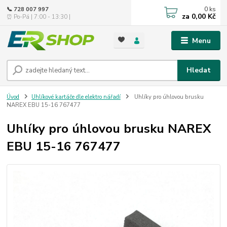
0
ks
📞 728 007 997
za
0,00 Kč
⏰ Po-Pá | 7:00 - 13:30 |
Menu
Hledat
Úvod
Uhlíkové kartáče dle elektro nářadí
Uhlíky pro úhlovou brusku
NAREX EBU 15-16 767477
Uhlíky pro úhlovou brusku NAREX
EBU 15-16 767477