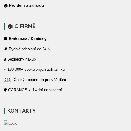
🏠 Pro dům a zahradu
🏠 O FIRMĚ
🏢 Ershop.cz / Kontakty
🚚 Rychlé odeslání do 24 h
🔒 Bezpečný nákup
⭐ 180 000+ spokojených zákazníků
🇨🇿 Český specialista pro váš dům
🛡️ GARANCE ✔ 14 dní na vrácení
KONTAKTY