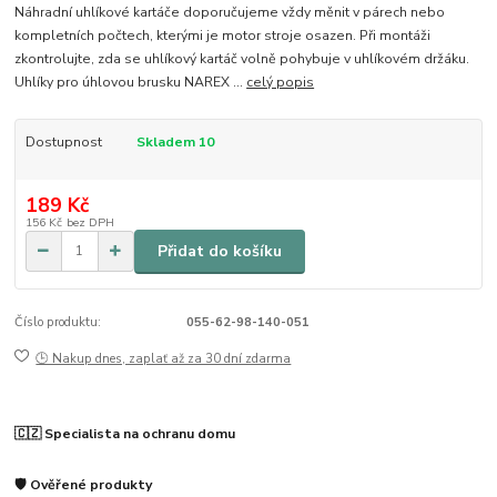
Náhradní uhlíkové kartáče doporučujeme vždy měnit v párech nebo
kompletních počtech, kterými je motor stroje osazen. Při montáži
zkontrolujte, zda se uhlíkový kartáč volně pohybuje v uhlíkovém držáku.
Uhlíky pro úhlovou brusku NAREX ...
celý popis
Dostupnost
Skladem 10
189 Kč
156 Kč
bez DPH
Přidat do košíku
Číslo produktu:
055-62-98-140-051
🕒 Nakup dnes, zaplať až za 30 dní zdarma
🇨🇿 Specialista na ochranu domu
🛡️ Ověřené produkty