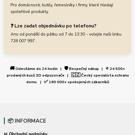
Pro domácnosti, kutily, řemeslníky i firmy, které hledají
spolehlivé produkty.
❓ Lze zadat objednávku po telefonu?
Ano od pondělí do pátku od 7 do 13:30 - volejte naši linku
728 007 997 .
🚚
🛡️
⭐
Odesíláme do 24 hodin |
Bezpečný nákup |
24 500+
🇨🇿
prodaných kusů 3D odpuzovače |
Český specialista ochranu
✅
domu |
180 000+ spokojených zákazníků
📦 INFORMACE
📊 Obchodní podmínky