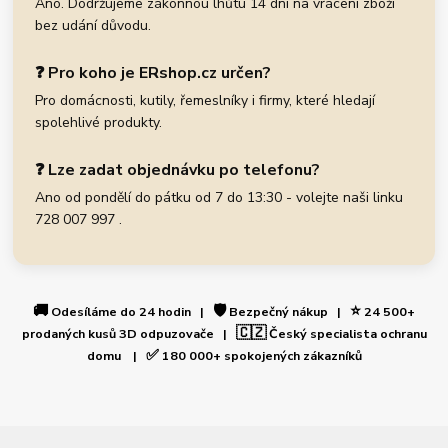
Ano. Dodržujeme zákonnou lhůtu 14 dní na vrácení zboží
bez udání důvodu.
❓ Pro koho je ERshop.cz určen?
Pro domácnosti, kutily, řemeslníky i firmy, které hledají
spolehlivé produkty.
❓ Lze zadat objednávku po telefonu?
Ano od pondělí do pátku od 7 do 13:30 - volejte naši linku
728 007 997 .
🚚
🛡️
⭐
Odesíláme do 24 hodin |
Bezpečný nákup |
24 500+
🇨🇿
prodaných kusů 3D odpuzovače |
Český specialista ochranu
✅
domu |
180 000+ spokojených zákazníků