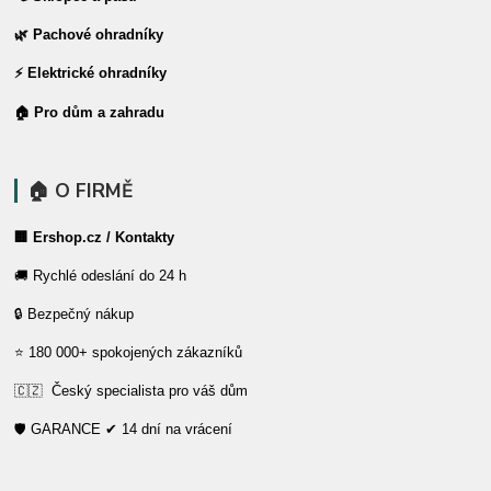
🌿 Pachové ohradníky
⚡ Elektrické ohradníky
🏠 Pro dům a zahradu
🏠 O FIRMĚ
🏢 Ershop.cz / Kontakty
🚚 Rychlé odeslání do 24 h
🔒 Bezpečný nákup
⭐ 180 000+ spokojených zákazníků
🇨🇿 Český specialista pro váš dům
🛡️ GARANCE ✔ 14 dní na vrácení