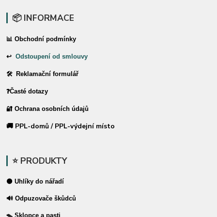
📦 INFORMACE
📊 Obchodní podmínky
↩
Odstoupení od smlouvy
🛠 Reklamační formulář
❓Časté dotazy
🔐 Ochrana osobních údajů
🚚 PPL-domů / PPL-výdejní místo
⭐ PRODUKTY
⚫ Uhlíky do nářadí
🔊 Odpuzovače škůdců
🪤 Sklopce a pasti