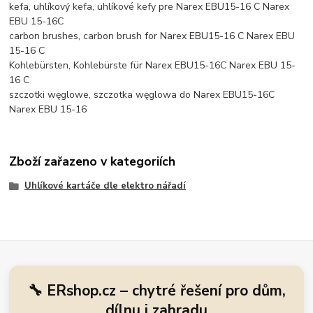
kefa, uhlíkový kefa, uhlíkové kefy pre Narex EBU15-16 C Narex
EBU 15-16C
carbon brushes, carbon brush for Narex EBU15-16 C Narex EBU
15-16 C
Kohlebürsten, Kohlebürste für Narex EBU15-16C Narex EBU 15-
16 C
szczotki węglowe, szczotka węglowa do Narex EBU15-16C
Narex EBU 15-16
Zboží zařazeno v kategoriích
Uhlíkové kartáče dle elektro nářadí
🔧 ERshop.cz – chytré řešení pro dům,
dílnu i zahradu