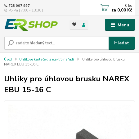
0
ks
📞 728 007 997
za
0,00 Kč
⏰ Po-Pá | 7:00 - 13:30 |
Menu
Hledat
Úvod
Uhlíkové kartáče dle elektro nářadí
Uhlíky pro úhlovou brusku
NAREX EBU 15-16 C
Uhlíky pro úhlovou brusku NAREX
EBU 15-16 C