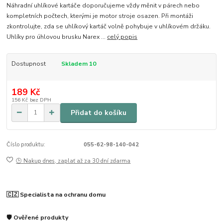
Náhradní uhlíkové kartáče doporučujeme vždy měnit v párech nebo
kompletních počtech, kterými je motor stroje osazen. Při montáži
zkontrolujte, zda se uhlíkový kartáč volně pohybuje v uhlíkovém držáku.
Uhlíky pro úhlovou brusku Narex ...
celý popis
Dostupnost
Skladem 10
189 Kč
156 Kč
bez DPH
Přidat do košíku
Číslo produktu:
055-62-98-140-042
🕒 Nakup dnes, zaplať až za 30 dní zdarma
🇨🇿 Specialista na ochranu domu
🛡️ Ověřené produkty