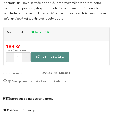
Náhradní uhlíkové kartáče doporučujeme vždy měnit v párech nebo
kompletních počtech, kterými je motor stroje osazen. Při montáži
zkontrolujte, zda se uhlíkový kartáč volně pohybuje v uhlíkovém držáku.
kefa, uhlíkový kefa, uhlíkové ...
celý popis
Dostupnost
Skladem 10
189 Kč
156 Kč
bez DPH
Přidat do košíku
Číslo produktu:
055-62-98-140-004
🕒 Nakup dnes, zaplať až za 30 dní zdarma
🇨🇿 Specialista na ochranu domu
🛡️ Ověřené produkty