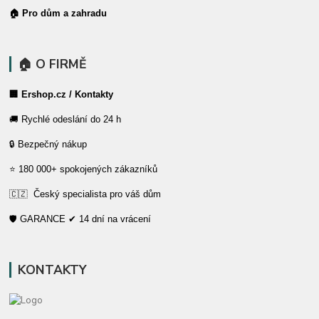
🏠 Pro dům a zahradu
🏠 O FIRMĚ
🏢 Ershop.cz / Kontakty
🚚 Rychlé odeslání do 24 h
🔒 Bezpečný nákup
⭐ 180 000+ spokojených zákazníků
🇨🇿 Český specialista pro váš dům
🛡️ GARANCE ✔ 14 dní na vrácení
KONTAKTY