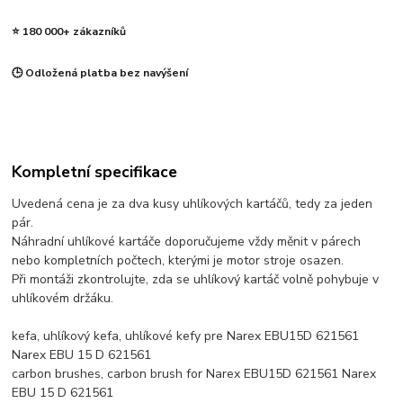
⭐ 180 000+ zákazníků
🕒 Odložená platba bez navýšení
Kompletní specifikace
Uvedená cena je za dva kusy uhlíkových kartáčů, tedy za jeden
pár.
Náhradní uhlíkové kartáče doporučujeme vždy měnit v párech
nebo kompletních počtech, kterými je motor stroje osazen.
Při montáži zkontrolujte, zda se uhlíkový kartáč volně pohybuje v
uhlíkovém držáku.
kefa, uhlíkový kefa, uhlíkové kefy pre Narex EBU15D 621561
Narex EBU 15 D 621561
carbon brushes, carbon brush for Narex EBU15D 621561 Narex
EBU 15 D 621561