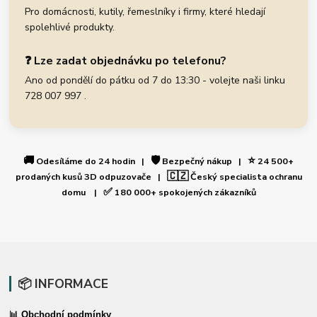
Pro domácnosti, kutily, řemeslníky i firmy, které hledají
spolehlivé produkty.
❓ Lze zadat objednávku po telefonu?
Ano od pondělí do pátku od 7 do 13:30 - volejte naši linku
728 007 997 .
🚚
🛡️
⭐
Odesíláme do 24 hodin |
Bezpečný nákup |
24 500+
🇨🇿
prodaných kusů 3D odpuzovače |
Český specialista ochranu
✅
domu |
180 000+ spokojených zákazníků
📦 INFORMACE
📊 Obchodní podmínky