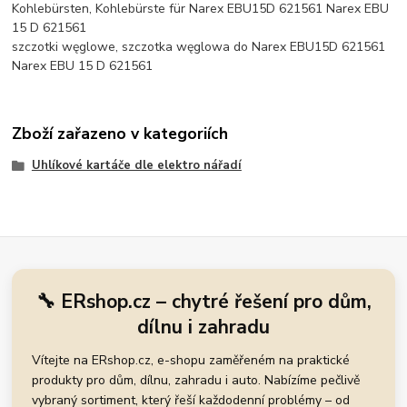
Kohlebürsten, Kohlebürste für Narex EBU15D 621561 Narex EBU
15 D 621561
szczotki węglowe, szczotka węglowa do Narex EBU15D 621561
Narex EBU 15 D 621561
Zboží zařazeno v kategoriích
Uhlíkové kartáče dle elektro nářadí
🔧 ERshop.cz – chytré řešení pro dům,
dílnu i zahradu
Vítejte na ERshop.cz, e-shopu zaměřeném na praktické
produkty pro dům, dílnu, zahradu i auto. Nabízíme pečlivě
vybraný sortiment, který řeší každodenní problémy – od