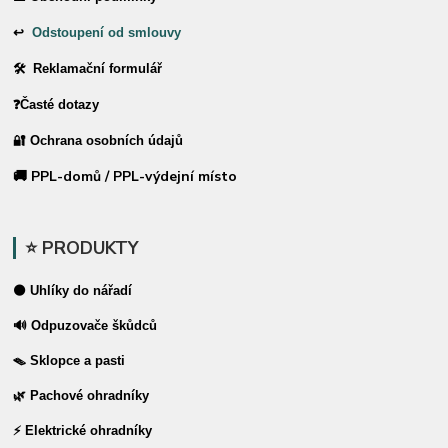
↩
Odstoupení od smlouvy
🛠 Reklamační formulář
❓Časté dotazy
🔐 Ochrana osobních údajů
🚚 PPL-domů / PPL-výdejní místo
⭐ PRODUKTY
⚫ Uhlíky do nářadí
🔊 Odpuzovače škůdců
🪤 Sklopce a pasti
🌿 Pachové ohradníky
⚡ Elektrické ohradníky