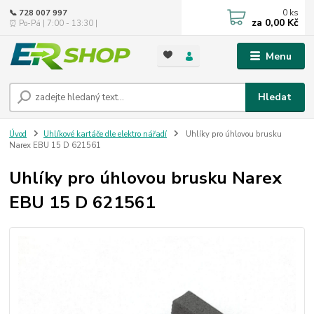
0
ks
📞 728 007 997
za
0,00 Kč
⏰ Po-Pá | 7:00 - 13:30 |
Menu
Hledat
Úvod
Uhlíkové kartáče dle elektro nářadí
Uhlíky pro úhlovou brusku
Narex EBU 15 D 621561
Uhlíky pro úhlovou brusku Narex
EBU 15 D 621561