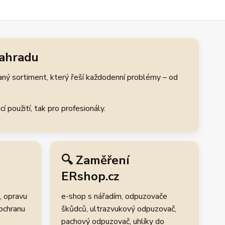
zahradu
aný sortiment, který řeší každodenní problémy – od
 použití, tak pro profesionály.
🔍 Zaměření
ERshop.cz
, opravu
e-shop s nářadím, odpuzovače
 ochranu
škůdců, ultrazvukový odpuzovač,
pachový odpuzovač, uhlíky do