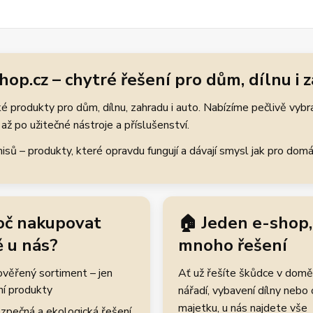
hop.cz – chytré řešení pro dům, dílnu i 
 produkty pro dům, dílnu, zahradu i auto. Nabízíme pečlivě vybr
až po užitečné nástroje a příslušenství.
ů – produkty, které opravdu fungují a dávají smysl jak pro domácí
oč nakupovat
🏠 Jeden e-shop,
 u nás?
mnoho řešení
rověřený sortiment – jen
Ať už řešíte škůdce v domě
ní produkty
nářadí, vybavení dílny nebo
majetku, u nás najdete vše
zpečná a ekologická řešení