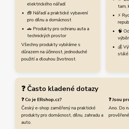
elektrického nářadí
tam, 
🧰 Nářadí a praktické vybavení
⚡ Ryc
pro dílnu a domácnost
repub
🚗 Produkty pro ochranu auta a
🧠 Od
technických prostor
výběr
Všechny produkty vybíráme s
💰 Vý
důrazem na účinnost, jednoduché
stálé
použití a dlouhou životnost.
❓ Často kladené dotazy
❓ Co je ERshop.cz?
❓ Jsou p
Český e-shop zaměřený na praktické
Ano. Do n
produkty pro domácnost, dílnu, zahradu a
prověřené
auto.