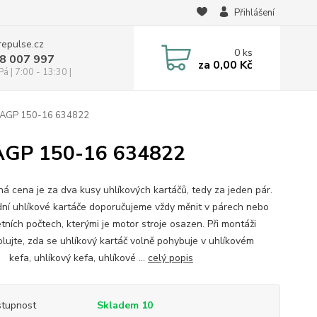
Přihlášení
repulse.cz
0
ks
28 007 997
za
0,00 Kč
á | 7:00 - 13:30 |
L AGP 150-16 634822
 AGP 150-16 634822
á cena je za dva kusy uhlíkových kartáčů, tedy za jeden pár.
ní uhlíkové kartáče doporučujeme vždy měnit v párech nebo
tních počtech, kterými je motor stroje osazen. Při montáži
olujte, zda se uhlíkový kartáč volně pohybuje v uhlíkovém
 kefa, uhlíkový kefa, uhlíkové ...
celý popis
tupnost
Skladem 10