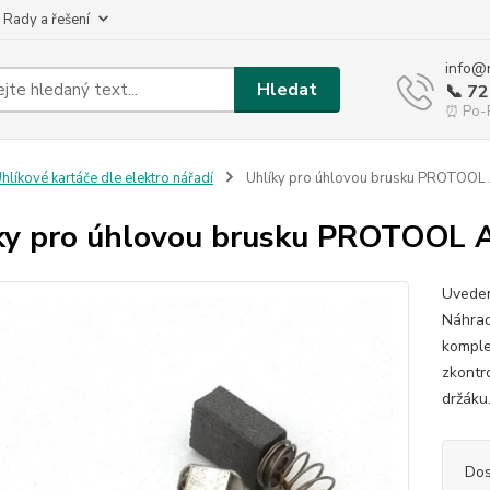
 Rady a řešení
info@
Hledat
📞 7
⏰ Po-P
hlíkové kartáče dle elektro nářadí
Uhlíky pro úhlovou brusku PROTOO
ky pro úhlovou brusku PROTOOL
Uveden
Náhrad
komple
zkontr
držáku.
Dos