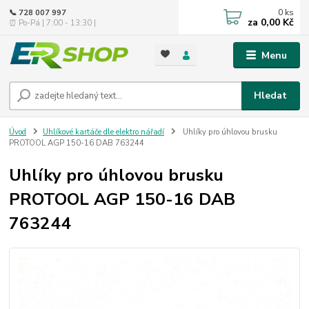
0
ks
📞 728 007 997
za
0,00 Kč
⏰ Po-Pá | 7:00 - 13:30 |
Menu
Hledat
Úvod
Uhlíkové kartáče dle elektro nářadí
Uhlíky pro úhlovou brusku
PROTOOL AGP 150-16 DAB 763244
Uhlíky pro úhlovou brusku
PROTOOL AGP 150-16 DAB
763244