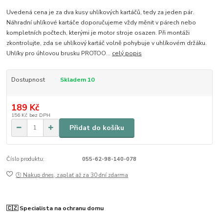
Uvedená cena je za dva kusy uhlíkových kartáčů, tedy za jeden pár.
Náhradní uhlíkové kartáče doporučujeme vždy měnit v párech nebo
kompletních počtech, kterými je motor stroje osazen. Při montáži
zkontrolujte, zda se uhlíkový kartáč volně pohybuje v uhlíkovém držáku.
Uhlíky pro úhlovou brusku PROTOO...
celý popis
Dostupnost
Skladem 10
189 Kč
156 Kč
bez DPH
Přidat do košíku
Číslo produktu:
055-62-98-140-078
🕒 Nakup dnes, zaplať až za 30 dní zdarma
🇨🇿 Specialista na ochranu domu