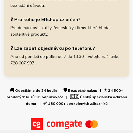
bez udání důvodu.
❓ Pro koho je ERshop.cz určen?
Pro domácnosti, kutily, řemeslníky i firmy, které hledají
spolehlivé produkty.
❓ Lze zadat objednávku po telefonu?
Ano od pondělí do pátku od 7 do 13:30 - volejte naši linku
728 007 997 .
🚚
🛡️
⭐
Odesíláme do 24 hodin |
Bezpečný nákup |
24 500+
🇨🇿
prodaných kusů 3D odpuzovače |
Český specialista ochranu
✅
domu |
180 000+ spokojených zákazníků