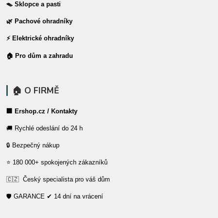
🪤 Sklopce a pasti
🌿 Pachové ohradníky
⚡ Elektrické ohradníky
🏠 Pro dům a zahradu
🏠 O FIRMĚ
🏢 Ershop.cz / Kontakty
🚚 Rychlé odeslání do 24 h
🔒 Bezpečný nákup
⭐ 180 000+ spokojených zákazníků
🇨🇿 Český specialista pro váš dům
🛡️ GARANCE ✔ 14 dní na vrácení