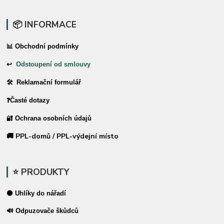
📦 INFORMACE
📊 Obchodní podmínky
↩
Odstoupení od smlouvy
🛠 Reklamační formulář
❓Časté dotazy
🔐 Ochrana osobních údajů
🚚 PPL-domů / PPL-výdejní místo
⭐ PRODUKTY
⚫ Uhlíky do nářadí
🔊 Odpuzovače škůdců