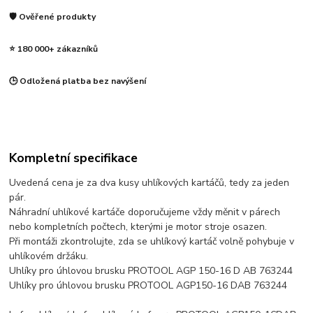
🛡️ Ověřené produkty
⭐ 180 000+ zákazníků
🕒 Odložená platba bez navýšení
Kompletní specifikace
Uvedená cena je za dva kusy uhlíkových kartáčů, tedy za jeden
pár.
Náhradní uhlíkové kartáče doporučujeme vždy měnit v párech
nebo kompletních počtech, kterými je motor stroje osazen.
Při montáži zkontrolujte, zda se uhlíkový kartáč volně pohybuje v
uhlíkovém držáku.
Uhlíky pro úhlovou brusku PROTOOL AGP 150-16 D AB 763244
Uhlíky pro úhlovou brusku PROTOOL AGP150-16 DAB 763244