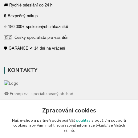
🚚 Rychlé odeslání do 24 h
🔒 Bezpečný nákup
⭐ 180 000+ spokojených zákazníků
🇨🇿 Český specialista pro váš dům
🛡️ GARANCE ✔ 14 dní na vrácení
KONTAKTY
☎ Ershop.cz - specializovaný obchod
🛡️ Zákaznická podpora
Zpracování cookies
📞 728 007 997
Náš e-shop a partneři potřebují Váš
souhlas
s použitím souborů
⏰ Po-Pá | 7:00 - 13:30 |
cookies, aby Vám mohli zobrazovat informace týkající se Vašich
zájmů.
info@repulse.cz