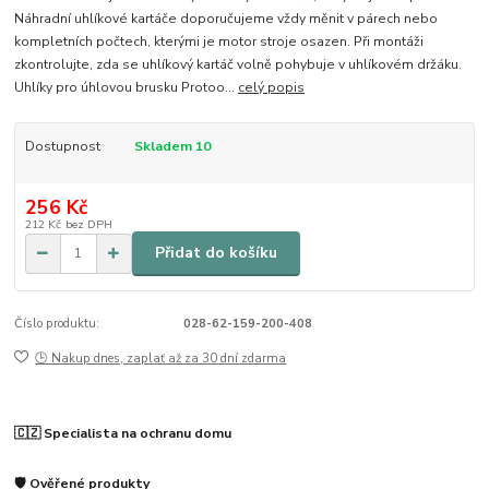
Náhradní uhlíkové kartáče doporučujeme vždy měnit v párech nebo
kompletních počtech, kterými je motor stroje osazen. Při montáži
zkontrolujte, zda se uhlíkový kartáč volně pohybuje v uhlíkovém držáku.
Uhlíky pro úhlovou brusku Protoo...
celý popis
Dostupnost
Skladem 10
256 Kč
212 Kč
bez DPH
Přidat do košíku
Číslo produktu:
028-62-159-200-408
🕒 Nakup dnes, zaplať až za 30 dní zdarma
🇨🇿 Specialista na ochranu domu
🛡️ Ověřené produkty