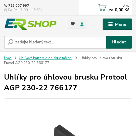
0
ks
📞 728 007 997
za
0,00 Kč
⏰ Po-Pá | 7:00 - 13:30 |
Menu
Hledat
Úvod
Uhlíkové kartáče dle elektro nářadí
Uhlíky pro úhlovou brusku
Protool AGP 230-22 766177
Uhlíky pro úhlovou brusku Protool
AGP 230-22 766177