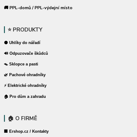
🚚 PPL-domů / PPL-výdejní místo
⭐ PRODUKTY
⚫ Uhlíky do nářadí
🔊 Odpuzovače škůdců
🪤 Sklopce a pasti
🌿 Pachové ohradníky
⚡ Elektrické ohradníky
🏠 Pro dům a zahradu
🏠 O FIRMĚ
🏢 Ershop.cz / Kontakty