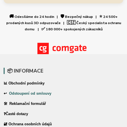
🚚
🛡️
⭐
Odesíláme do 24 hodin |
Bezpečný nákup |
24 500+
🇨🇿
prodaných kusů 3D odpuzovače |
Český specialista ochranu
✅
domu |
180 000+ spokojených zákazníků
📦 INFORMACE
📊 Obchodní podmínky
↩
Odstoupení od smlouvy
🛠 Reklamační formulář
❓Časté dotazy
🔐 Ochrana osobních údajů