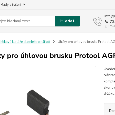
 Rady a řešení
info@
Hledat
📞 7
⏰ Po-P
hlíkové kartáče dle elektro nářadí
Uhlíky pro úhlovou brusku Protool 
ky pro úhlovou brusku Protool A
Uveden
Náhrad
komple
zkontr
držáku
Dos