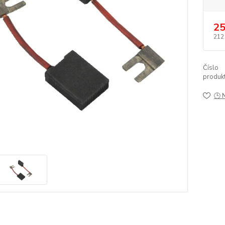
25
212
Číslo
produkt
🕒 