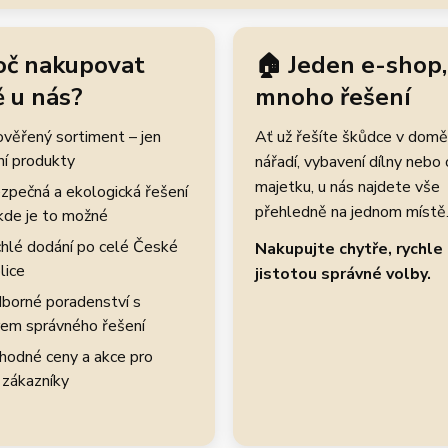
oč nakupovat
🏠 Jeden e-shop,
 u nás?
mnoho řešení
rověřený sortiment – jen
Ať už řešíte škůdce v domě
ní produkty
nářadí, vybavení dílny nebo
majetku, u nás najdete vše
zpečná a ekologická řešení
přehledně na jednom místě
kde je to možné
hlé dodání po celé České
Nakupujte chytře, rychle 
lice
jistotou správné volby.
borné poradenství s
em správného řešení
hodné ceny a akce pro
 zákazníky