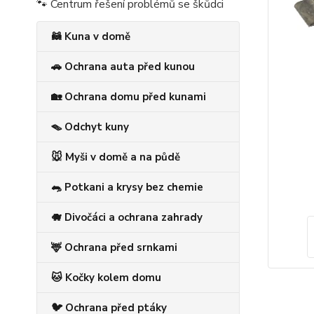
🐾 Centrum řešení problémů se škůdci
🦝 Kuna v domě
🚗 Ochrana auta před kunou
🏡 Ochrana domu před kunami
🪤 Odchyt kuny
🐭 Myši v domě a na půdě
🐀 Potkani a krysy bez chemie
🐗 Divočáci a ochrana zahrady
🦌 Ochrana před srnkami
🐱 Kočky kolem domu
🐦 Ochrana před ptáky