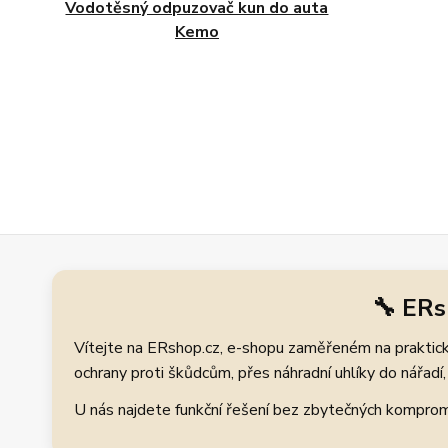
Vodotěsný odpuzovač kun do auta
Kemo
🔧 ERs
Vítejte na ERshop.cz, e-shopu zaměřeném na praktické
ochrany proti škůdcům, přes náhradní uhlíky do nářadí, 
U nás najdete funkční řešení bez zbytečných kompromis