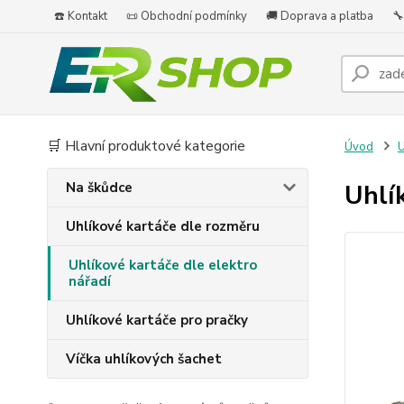
☎️ Kontakt
📜 Obchodní podmínky
🚚 Doprava a platba
🔧
🛒 Hlavní produktové kategorie
Úvod
U
Na škůdce
Uhlí
Uhlíkové kartáče dle rozměru
Uhlíkové kartáče dle elektro
nářadí
Uhlíkové kartáče pro pračky
Víčka uhlíkových šachet