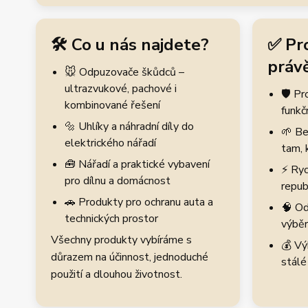
🛠️ Co u nás najdete?
✅ Pr
právě
🐭 Odpuzovače škůdců –
ultrazvukové, pachové i
🛡️ P
kombinované řešení
funkč
🔩 Uhlíky a náhradní díly do
🌱 Be
elektrického nářadí
tam, 
🧰 Nářadí a praktické vybavení
⚡ Ryc
pro dílnu a domácnost
repub
🚗 Produkty pro ochranu auta a
🧠 Od
technických prostor
výběr
Všechny produkty vybíráme s
💰 Vý
důrazem na účinnost, jednoduché
stálé
použití a dlouhou životnost.