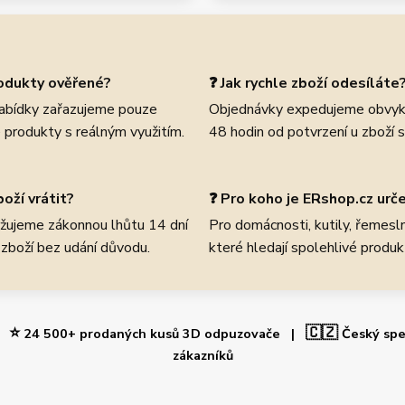
rodukty ověřené?
❓ Jak rychle zboží odesíláte
abídky zařazujeme pouze
Objednávky expedujeme obvyk
 produkty s reálným využitím.
48 hodin od potvrzení u zboží 
oží vrátit?
❓ Pro koho je ERshop.cz urč
žujeme zákonnou lhůtu 14 dní
Pro domácnosti, kutily, řemeslní
 zboží bez udání důvodu.
které hledají spolehlivé produk
⭐
🇨🇿
 |
24 500+ prodaných kusů 3D odpuzovače |
Český spe
zákazníků