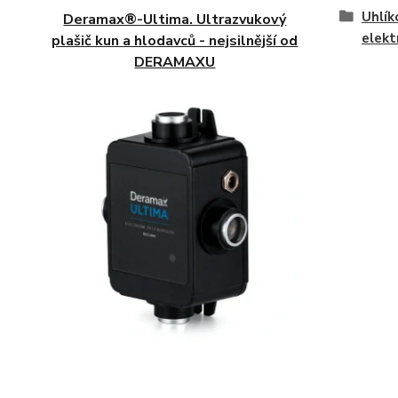
Uhlík
Deramax®-Ultima. Ultrazvukový
elekt
plašič kun a hlodavců - nejsilnější od
DERAMAXU