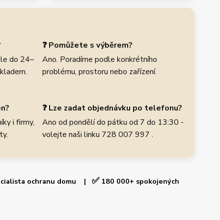
?
❓ Pomůžete s výběrem?
le do 24–
Ano. Poradíme podle konkrétního
skladem.
problému, prostoru nebo zařízení.
en?
❓ Lze zadat objednávku po telefonu?
ky i firmy,
Ano od pondělí do pátku od 7 do 13:30 -
ty.
volejte naši linku 728 007 997 .
✅
cialista ochranu domu |
180 000+ spokojených