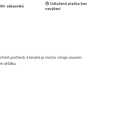
🕒 Odložená platba bez
00+ zákazníků
navýšení
ních počtech, kterými je motor stroje osazen.
ém držáku.