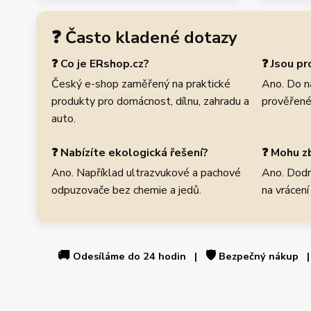
❓ Často kladené dotazy
❓ Co je ERshop.cz?
❓ Jsou p
Český e-shop zaměřený na praktické
Ano. Do n
produkty pro domácnost, dílnu, zahradu a
prověřené
auto.
❓ Nabízíte ekologická řešení?
❓ Mohu zb
Ano. Například ultrazvukové a pachové
Ano. Dodr
odpuzovače bez chemie a jedů.
na vrácení
🚚
🛡️
Odesíláme do 24 hodin |
Bezpečný nákup