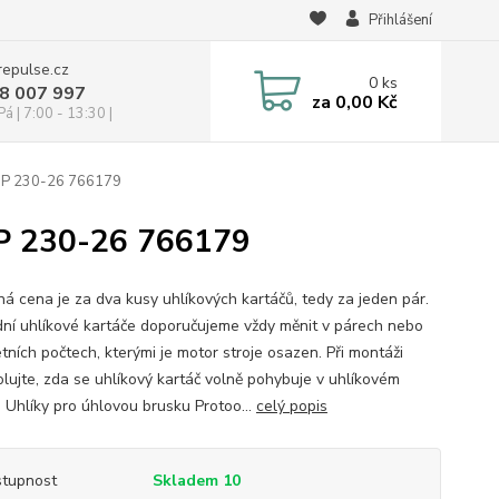
Přihlášení
repulse.cz
0
ks
28 007 997
za
0,00 Kč
á | 7:00 - 13:30 |
AGP 230-26 766179
GP 230-26 766179
á cena je za dva kusy uhlíkových kartáčů, tedy za jeden pár.
ní uhlíkové kartáče doporučujeme vždy měnit v párech nebo
tních počtech, kterými je motor stroje osazen. Při montáži
olujte, zda se uhlíkový kartáč volně pohybuje v uhlíkovém
. Uhlíky pro úhlovou brusku Protoo...
celý popis
tupnost
Skladem 10