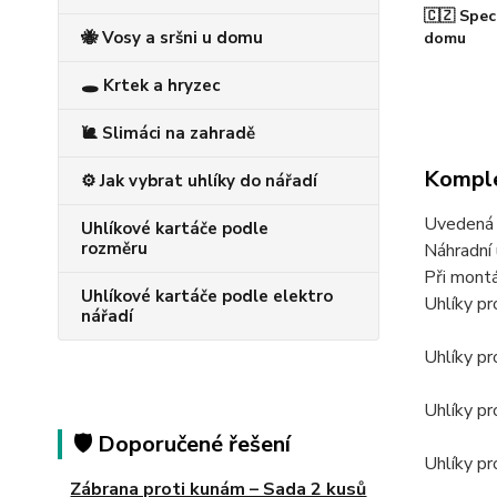
🇨🇿 Spec
🐝 Vosy a sršni u domu
domu
🕳️ Krtek a hryzec
🐌 Slimáci na zahradě
Komple
⚙️ Jak vybrat uhlíky do nářadí
Uvedená c
Uhlíkové kartáče podle
rozměru
Náhradní 
Při montá
Uhlíkové kartáče podle elektro
Uhlíky p
nářadí
Uhlíky p
Uhlíky p
🛡️ Doporučené řešení
Uhlíky p
Zábrana proti kunám – Sada 2 kusů