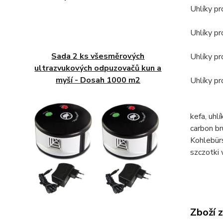
Uhlíky p
Uhlíky p
Sada 2 ks všesměrových
Uhlíky p
ultrazvukových odpuzovačů kun a
myší - Dosah 1000 m2
Uhlíky p
kefa, uh
carbon b
Kohlebür
szczotki
Zboží 