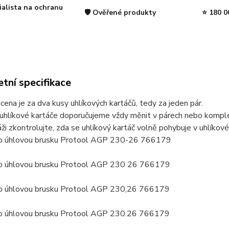
ialista na ochranu
🛡️ Ověřené produkty
⭐ 180 0
tní specifikace
ena je za dva kusy uhlíkových kartáčů, tedy za jeden pár.
uhlíkové kartáče doporučujeme vždy měnit v párech nebo komplet
ži zkontrolujte, zda se uhlíkový kartáč volně pohybuje v uhlíkov
ro úhlovou brusku Protool AGP 230-26 766179
ro úhlovou brusku Protool AGP 230 26 766179
ro úhlovou brusku Protool AGP 230,26 766179
ro úhlovou brusku Protool AGP 230.26 766179