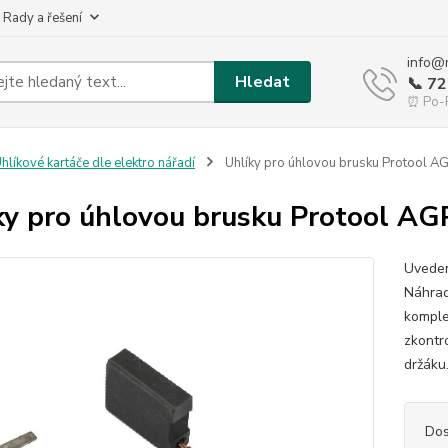
 Rady a řešení
info@
Hledat
📞 7
⏰ Po-P
hlíkové kartáče dle elektro nářadí
Uhlíky pro úhlovou brusku Protool 
ky pro úhlovou brusku Protool A
Uveden
Náhrad
komple
zkontr
držáku
Dos