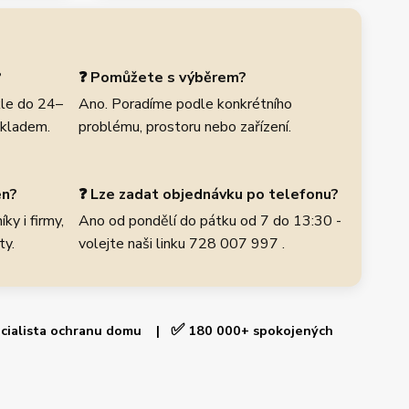
?
❓ Pomůžete s výběrem?
le do 24–
Ano. Poradíme podle konkrétního
skladem.
problému, prostoru nebo zařízení.
en?
❓ Lze zadat objednávku po telefonu?
ky i firmy,
Ano od pondělí do pátku od 7 do 13:30 -
ty.
volejte naši linku 728 007 997 .
✅
cialista ochranu domu |
180 000+ spokojených