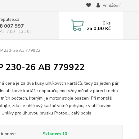
Přihlášení
repulse.cz
0
ks
28 007 997
za
0,00 Kč
á | 7:00 - 13:30 |
AGP 230-26 AB 779922
GP 230-26 AB 779922
á cena je za dva kusy uhlíkových kartáčů, tedy za jeden pár.
ní uhlíkové kartáče doporučujeme vždy měnit v párech nebo
tních počtech, kterými je motor stroje osazen. Při montáži
olujte, zda se uhlíkový kartáč volně pohybuje v uhlíkovém
. Uhlíky pro úhlovou brusku Protoo...
celý popis
tupnost
Skladem 10