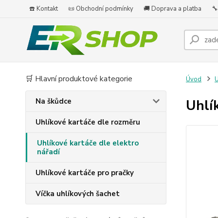
☎️ Kontakt
📜 Obchodní podmínky
🚚 Doprava a platba
🔧
🛒 Hlavní produktové kategorie
Úvod
U
Na škůdce
Uhlí
Uhlíkové kartáče dle rozměru
Uhlíkové kartáče dle elektro
nářadí
Uhlíkové kartáče pro pračky
Víčka uhlíkových šachet