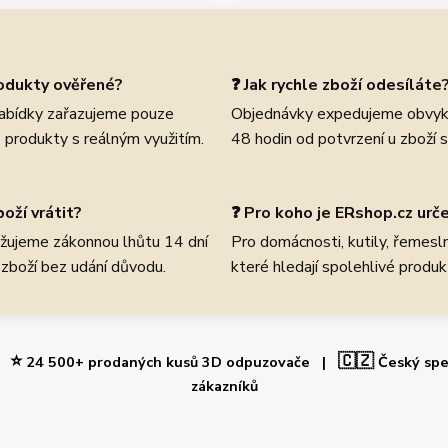
rodukty ověřené?
❓ Jak rychle zboží odesíláte
abídky zařazujeme pouze
Objednávky expedujeme obvyk
 produkty s reálným využitím.
48 hodin od potvrzení u zboží 
oží vrátit?
❓ Pro koho je ERshop.cz urč
žujeme zákonnou lhůtu 14 dní
Pro domácnosti, kutily, řemeslní
 zboží bez udání důvodu.
které hledají spolehlivé produk
⭐
🇨🇿
 |
24 500+ prodaných kusů 3D odpuzovače |
Český spe
zákazníků