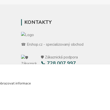
KONTAKTY
☎ Ershop.cz - specializovaný obchod
🛡️ Zákaznická podpora
📞 728 007 997
ů
⏰ Po-Pá | 7:00 - 13:30 |
m
info@repulse.cz
obrazovat informace