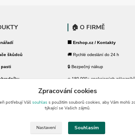
DUKTY
🏠 O FIRMĚ
 nářadí
🏢 Ershop.cz / Kontakty
ače škůdců
🚚 Rychlé odeslání do 24 h
 pasti
🔒 Bezpečný nákup
ohradníky
⭐ 180 000+ spokojených zákazník
Zpracování cookies
 ohradníky
🇨🇿 Český specialista pro váš dů
eři potřebují Váš
souhlas
s použitím souborů cookies, aby Vám mohli z
a zahradu
🛡️ GARANCE ✔ 14 dní na vrácení
týkající se Vašich zájmů.
Souhlasím
Nastavení