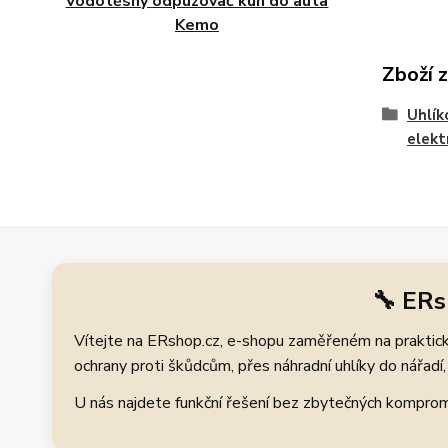
Vodotěsný odpuzovač kun do auta
Kemo
Zboží 
Uhlík
elekt
🔧 ERs
Vítejte na ERshop.cz, e-shopu zaměřeném na praktické
ochrany proti škůdcům, přes náhradní uhlíky do nářadí, 
U nás najdete funkční řešení bez zbytečných kompromis