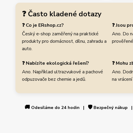
❓ Často kladené dotazy
❓ Co je ERshop.cz?
❓ Jsou p
Český e-shop zaměřený na praktické
Ano. Do n
produkty pro domácnost, dílnu, zahradu a
prověřené
auto.
❓ Nabízíte ekologická řešení?
❓ Mohu zb
Ano. Například ultrazvukové a pachové
Ano. Dodr
odpuzovače bez chemie a jedů.
na vrácení
🚚
🛡️
Odesíláme do 24 hodin |
Bezpečný nákup