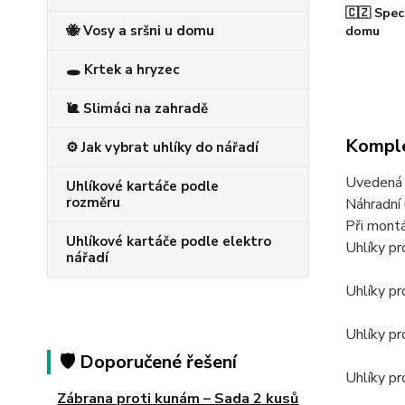
🇨🇿 Spec
🐝 Vosy a sršni u domu
domu
🕳️ Krtek a hryzec
🐌 Slimáci na zahradě
Komple
⚙️ Jak vybrat uhlíky do nářadí
Uvedená c
Uhlíkové kartáče podle
rozměru
Náhradní 
Při montá
Uhlíkové kartáče podle elektro
Uhlíky p
nářadí
Uhlíky p
Uhlíky p
🛡️ Doporučené řešení
Uhlíky p
Zábrana proti kunám – Sada 2 kusů