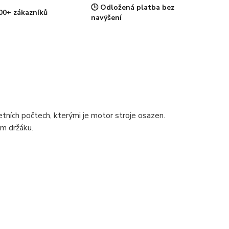
🕒 Odložená platba bez
00+ zákazníků
navýšení
ních počtech, kterými je motor stroje osazen.
ém držáku.