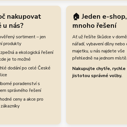
oč nakupovat
🏠 Jeden e-shop,
 u nás?
mnoho řešení
rověřený sortiment – jen
Ať už řešíte škůdce v domě
ní produkty
nářadí, vybavení dílny nebo
majetku, u nás najdete vše
zpečná a ekologická řešení
přehledně na jednom místě
kde je to možné
hlé dodání po celé České
Nakupujte chytře, rychle 
lice
jistotou správné volby.
borné poradenství s
em správného řešení
hodné ceny a akce pro
 zákazníky