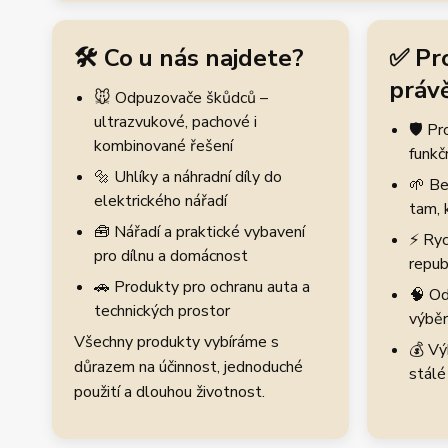
🛠️ Co u nás najdete?
✅ Pr
právě
🐭 Odpuzovače škůdců –
ultrazvukové, pachové i
🛡️ P
kombinované řešení
funkč
🔩 Uhlíky a náhradní díly do
🌱 Be
elektrického nářadí
tam, 
🧰 Nářadí a praktické vybavení
⚡ Ryc
pro dílnu a domácnost
repub
🚗 Produkty pro ochranu auta a
🧠 Od
technických prostor
výběr
Všechny produkty vybíráme s
💰 Vý
důrazem na účinnost, jednoduché
stálé
použití a dlouhou životnost.