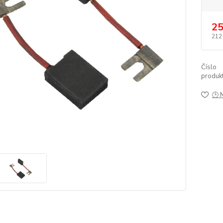
25
212
Číslo
produkt
🕒 