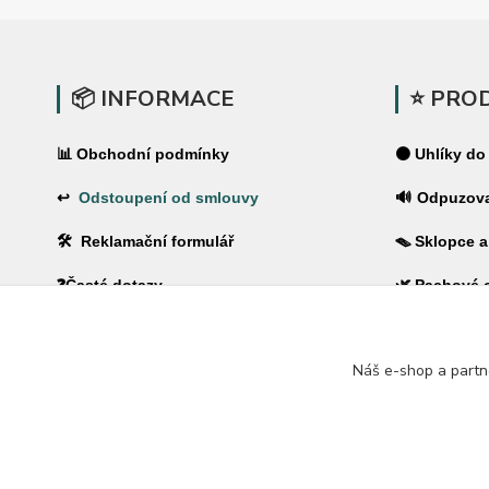
📦 INFORMACE
⭐ PRO
📊 Obchodní podmínky
⚫ Uhlíky do
↩
Odstoupení od smlouvy
🔊 Odpuzov
🛠 Reklamační formulář
🪤 Sklopce a
❓Časté dotazy
🌿 Pachové 
🔐 Ochrana osobních údajů
⚡ Elektrické
🚚 PPL-domů / PPL-výdejní místo
Náš e-shop a partn
🏠 Pro dům 