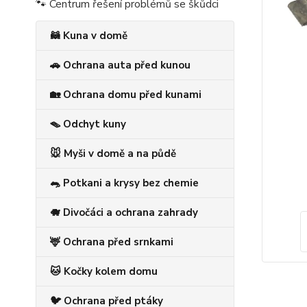
🐾 Centrum řešení problémů se škůdci
🦝 Kuna v domě
🚗 Ochrana auta před kunou
🏡 Ochrana domu před kunami
🪤 Odchyt kuny
🐭 Myši v domě a na půdě
🐀 Potkani a krysy bez chemie
🐗 Divočáci a ochrana zahrady
🦌 Ochrana před srnkami
🐱 Kočky kolem domu
🐦 Ochrana před ptáky