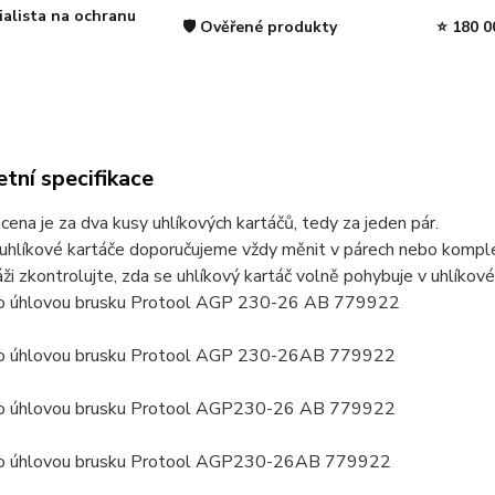
ialista na ochranu
🛡️ Ověřené produkty
⭐ 180 0
tní specifikace
ena je za dva kusy uhlíkových kartáčů, tedy za jeden pár.
uhlíkové kartáče doporučujeme vždy měnit v párech nebo komplet
ži zkontrolujte, zda se uhlíkový kartáč volně pohybuje v uhlíkov
ro úhlovou brusku Protool AGP 230-26 AB 779922
ro úhlovou brusku Protool AGP 230-26AB 779922
ro úhlovou brusku Protool AGP230-26 AB 779922
ro úhlovou brusku Protool AGP230-26AB 779922