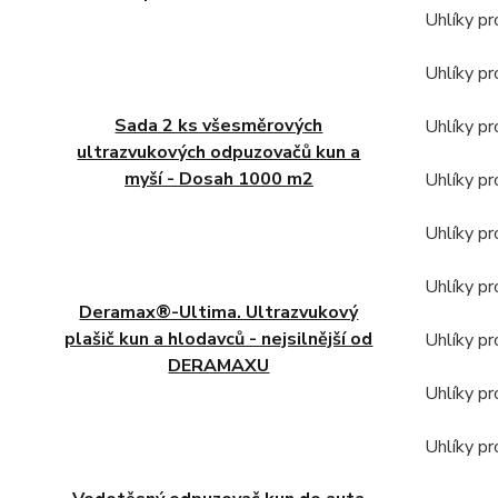
Uhlíky p
Uhlíky p
Sada 2 ks všesměrových
Uhlíky p
ultrazvukových odpuzovačů kun a
myší - Dosah 1000 m2
Uhlíky p
Uhlíky p
Uhlíky p
Deramax®-Ultima. Ultrazvukový
plašič kun a hlodavců - nejsilnější od
Uhlíky p
DERAMAXU
Uhlíky p
Uhlíky p