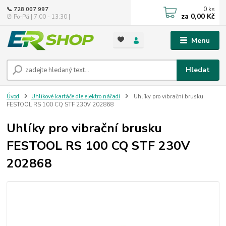
0
ks
📞 728 007 997
za
0,00 Kč
⏰ Po-Pá | 7:00 - 13:30 |
Menu
Hledat
Úvod
Uhlíkové kartáče dle elektro nářadí
Uhlíky pro vibrační brusku
FESTOOL RS 100 CQ STF 230V 202868
Uhlíky pro vibrační brusku
FESTOOL RS 100 CQ STF 230V
202868