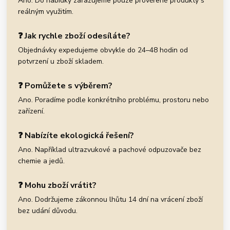
Ano. Do nabídky zařazujeme pouze prověřené produkty s
reálným využitím.
❓ Jak rychle zboží odesíláte?
Objednávky expedujeme obvykle do 24–48 hodin od
potvrzení u zboží skladem.
❓ Pomůžete s výběrem?
Ano. Poradíme podle konkrétního problému, prostoru nebo
zařízení.
❓ Nabízíte ekologická řešení?
Ano. Například ultrazvukové a pachové odpuzovače bez
chemie a jedů.
❓ Mohu zboží vrátit?
Ano. Dodržujeme zákonnou lhůtu 14 dní na vrácení zboží
bez udání důvodu.