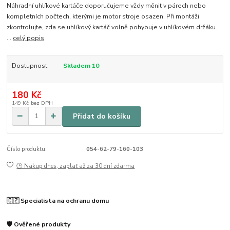
Náhradní uhlíkové kartáče doporučujeme vždy měnit v párech nebo
kompletních počtech, kterými je motor stroje osazen. Při montáži
zkontrolujte, zda se uhlíkový kartáč volně pohybuje v uhlíkovém držáku.
...
celý popis
Dostupnost
Skladem 10
180 Kč
149 Kč
bez DPH
Přidat do košíku
Číslo produktu:
054-62-79-160-103
🕒 Nakup dnes, zaplať až za 30 dní zdarma
🇨🇿 Specialista na ochranu domu
🛡️ Ověřené produkty