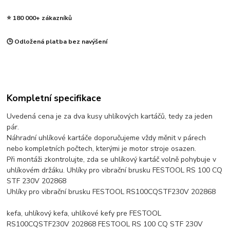
⭐ 180 000+ zákazníků
🕒 Odložená platba bez navýšení
Kompletní specifikace
Uvedená cena je za dva kusy uhlíkových kartáčů, tedy za jeden
pár.
Náhradní uhlíkové kartáče doporučujeme vždy měnit v párech
nebo kompletních počtech, kterými je motor stroje osazen.
Při montáži zkontrolujte, zda se uhlíkový kartáč volně pohybuje v
uhlíkovém držáku. Uhlíky pro vibrační brusku FESTOOL RS 100 CQ
STF 230V 202868
Uhlíky pro vibrační brusku FESTOOL RS100CQSTF230V 202868
kefa, uhlíkový kefa, uhlíkové kefy pre FESTOOL
RS100CQSTF230V 202868 FESTOOL RS 100 CQ STF 230V