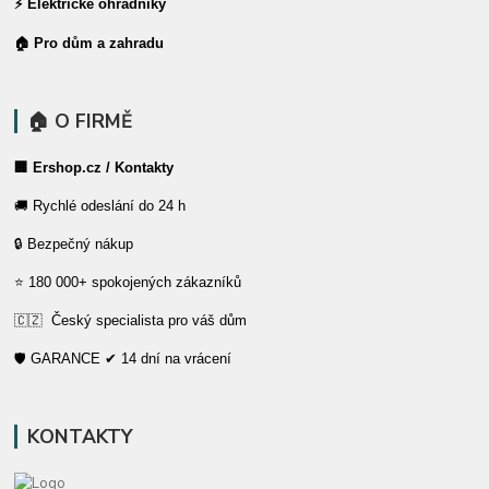
⚡ Elektrické ohradníky
🏠 Pro dům a zahradu
🏠 O FIRMĚ
🏢 Ershop.cz / Kontakty
🚚 Rychlé odeslání do 24 h
🔒 Bezpečný nákup
⭐ 180 000+ spokojených zákazníků
🇨🇿 Český specialista pro váš dům
🛡️ GARANCE ✔ 14 dní na vrácení
KONTAKTY