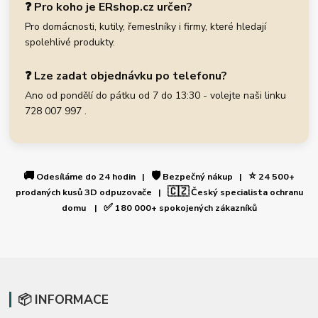
❓ Pro koho je ERshop.cz určen?
Pro domácnosti, kutily, řemeslníky i firmy, které hledají
spolehlivé produkty.
❓ Lze zadat objednávku po telefonu?
Ano od pondělí do pátku od 7 do 13:30 - volejte naši linku
728 007 997 .
🚚
🛡️
⭐
Odesíláme do 24 hodin |
Bezpečný nákup |
24 500+
🇨🇿
prodaných kusů 3D odpuzovače |
Český specialista ochranu
✅
domu |
180 000+ spokojených zákazníků
📦 INFORMACE