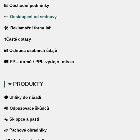
📊 Obchodní podmínky
↩
Odstoupení od smlouvy
🛠 Reklamační formulář
❓Časté dotazy
🔐 Ochrana osobních údajů
🚚 PPL-domů / PPL-výdejní místo
⭐ PRODUKTY
⚫ Uhlíky do nářadí
🔊 Odpuzovače škůdců
🪤 Sklopce a pasti
🌿 Pachové ohradníky