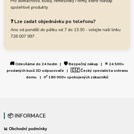
Pro domácnosti, kutily, řemeslníky i firmy, které hledají
spolehlivé produkty.
❓ Lze zadat objednávku po telefonu?
Ano od pondělí do pátku od 7 do 13:30 - volejte naši linku
728 007 997 .
🚚
🛡️
⭐
Odesíláme do 24 hodin |
Bezpečný nákup |
24 500+
🇨🇿
prodaných kusů 3D odpuzovače |
Český specialista ochranu
✅
domu |
180 000+ spokojených zákazníků
📦 INFORMACE
📊 Obchodní podmínky