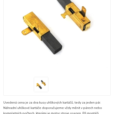
Uvedená cena je za dva kusy uhlíkových kartáčů, tedy za jeden pár.
Náhradní uhlíkové kartáče doporučujeme vždy měnit v párech nebo
kompletních počtech, kterými je motor stroje osazen. Při montáži