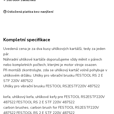
⭐ 180 000+ zákazníků
🕒 Odložená platba bez navýšení
Kompletní specifikace
Uvedená cena je za dva kusy uhlíkových kartáčů, tedy za jeden
pár.
Náhradní uhlíkové kartáče doporučujeme vždy měnit v párech
nebo kompletních počtech, kterými je motor stroje osazen.
Při montáži zkontrolujte, zda se uhlíkový kartáč volně pohybuje v
uhlíkovém držáku. Uhlíky pro vibrační brusku FESTOOL RS 2 E
STF 220V 487522
Uhlíky pro vibrační brusku FESTOOL RS2ESTF220V 487522
kefa, uhlíkový kefa, uhlíkové kefy pre FESTOOL RS2ESTF220V
487522 FESTOOL RS 2 E STF 220V 487522
carbon brushes, carbon brush for FESTOOL RS2ESTF220V
487522 FESTOOL RS 2 E STF 220V 487522