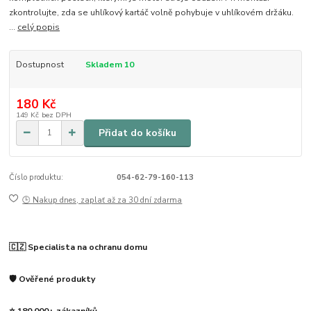
zkontrolujte, zda se uhlíkový kartáč volně pohybuje v uhlíkovém držáku.
...
celý popis
Dostupnost
Skladem 10
180 Kč
149 Kč
bez DPH
Přidat do košíku
Číslo produktu:
054-62-79-160-113
🕒 Nakup dnes, zaplať až za 30 dní zdarma
🇨🇿 Specialista na ochranu domu
🛡️ Ověřené produkty