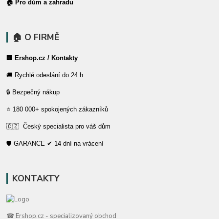
🏠 Pro dům a zahradu
🏠 O FIRMĚ
🏢 Ershop.cz / Kontakty
🚚 Rychlé odeslání do 24 h
🔒 Bezpečný nákup
⭐ 180 000+ spokojených zákazníků
🇨🇿 Český specialista pro váš dům
🛡️ GARANCE ✔ 14 dní na vrácení
KONTAKTY
☎ Ershop.cz - specializovaný obchod