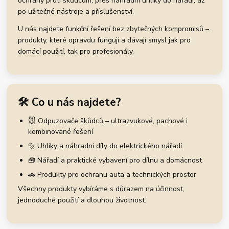
ochrany proti škůdcům, přes náhradní uhlíky do nářadí, až
po užitečné nástroje a příslušenství.
U nás najdete funkční řešení bez zbytečných kompromisů –
produkty, které opravdu fungují a dávají smysl jak pro
domácí použití, tak pro profesionály.
🛠️ Co u nás najdete?
🐭 Odpuzovače škůdců – ultrazvukové, pachové i
kombinované řešení
🔩 Uhlíky a náhradní díly do elektrického nářadí
🧰 Nářadí a praktické vybavení pro dílnu a domácnost
🚗 Produkty pro ochranu auta a technických prostor
Všechny produkty vybíráme s důrazem na účinnost,
jednoduché použití a dlouhou životnost.