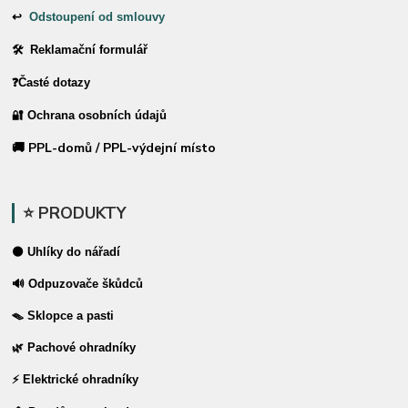
↩
Odstoupení od smlouvy
🛠 Reklamační formulář
❓Časté dotazy
🔐 Ochrana osobních údajů
🚚 PPL-domů / PPL-výdejní místo
⭐ PRODUKTY
⚫ Uhlíky do nářadí
🔊 Odpuzovače škůdců
🪤 Sklopce a pasti
🌿 Pachové ohradníky
⚡ Elektrické ohradníky