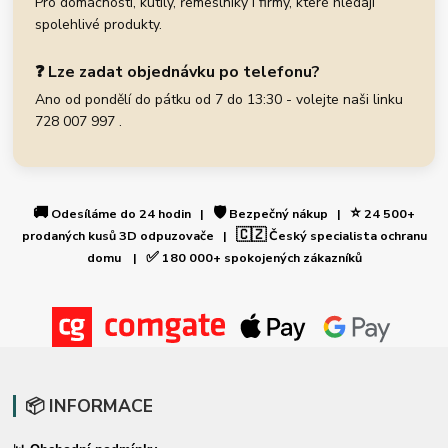
Pro domácnosti, kutily, řemeslníky i firmy, které hledají
spolehlivé produkty.
❓ Lze zadat objednávku po telefonu?
Ano od pondělí do pátku od 7 do 13:30 - volejte naši linku
728 007 997 .
🚚
🛡️
⭐
Odesíláme do 24 hodin |
Bezpečný nákup |
24 500+
🇨🇿
prodaných kusů 3D odpuzovače |
Český specialista ochranu
✅
domu |
180 000+ spokojených zákazníků
📦 INFORMACE