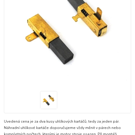
Uvedená cena je za dva kusy uhlíkových kartáčů, tedy za jeden pár.
Náhradní uhlíkové kartáče doporučujeme vždy měnit v párech nebo
kompletních počtech, kterými je motor stroje osazen. Při montáži