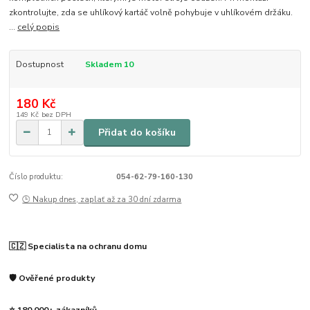
zkontrolujte, zda se uhlíkový kartáč volně pohybuje v uhlíkovém držáku.
...
celý popis
Dostupnost
Skladem 10
180 Kč
149 Kč
bez DPH
Přidat do košíku
Číslo produktu:
054-62-79-160-130
🕒 Nakup dnes, zaplať až za 30 dní zdarma
🇨🇿 Specialista na ochranu domu
🛡️ Ověřené produkty