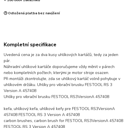
⭐ 180 000+ zákazníků
🕒 Odložená platba bez navýšení
Kompletní specifikace
Uvedená cena je za dva kusy uhlíkových kartáčů, tedy za jeden
pár.
Náhradní uhlíkové kartáče doporučujeme vždy měnit v párech
nebo kompletních počtech, kterými je motor stroje osazen.
Při montáži zkontrolujte, zda se uhlíkový kartáč volně pohybuje v
uhlíkovém držáku. Uhlíky pro vibrační brusku FESTOOL RS 3
Version A 457408
Uhlíky pro vibrační brusku FESTOOL RS3VersionA 457408
kefa, uhlíkový kefa, uhlíkové kefy pre FESTOOL RS3VersionA
457408 FESTOOL RS 3 Version A 457408
carbon brushes, carbon brush for FESTOOL RS3VersionA 457408
FESTOOL RS 3 Version A 457408