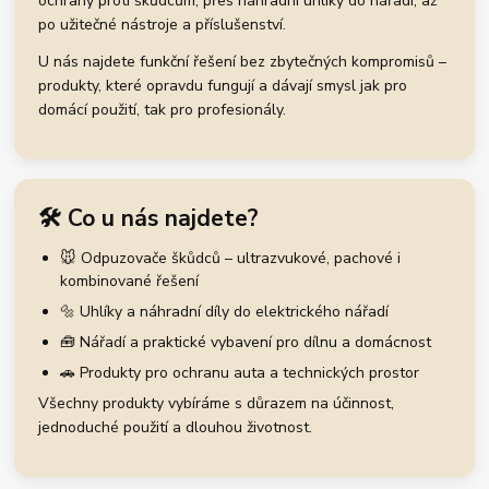
ochrany proti škůdcům, přes náhradní uhlíky do nářadí, až
po užitečné nástroje a příslušenství.
U nás najdete funkční řešení bez zbytečných kompromisů –
produkty, které opravdu fungují a dávají smysl jak pro
domácí použití, tak pro profesionály.
🛠️ Co u nás najdete?
🐭 Odpuzovače škůdců – ultrazvukové, pachové i
kombinované řešení
🔩 Uhlíky a náhradní díly do elektrického nářadí
🧰 Nářadí a praktické vybavení pro dílnu a domácnost
🚗 Produkty pro ochranu auta a technických prostor
Všechny produkty vybíráme s důrazem na účinnost,
jednoduché použití a dlouhou životnost.