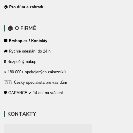
🏠 Pro dům a zahradu
🏠 O FIRMĚ
🏢 Ershop.cz / Kontakty
🚚 Rychlé odeslání do 24 h
🔒 Bezpečný nákup
⭐ 180 000+ spokojených zákazníků
🇨🇿 Český specialista pro váš dům
🛡️ GARANCE ✔ 14 dní na vrácení
KONTAKTY