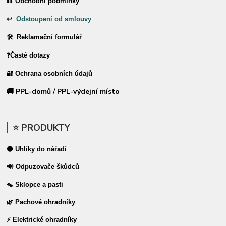
📊 Obchodní podmínky
↩
Odstoupení od smlouvy
🛠 Reklamační formulář
❓Časté dotazy
🔐 Ochrana osobních údajů
🚚 PPL-domů / PPL-výdejní místo
⭐ PRODUKTY
⚫ Uhlíky do nářadí
🔊 Odpuzovače škůdců
🪤 Sklopce a pasti
🌿 Pachové ohradníky
⚡ Elektrické ohradníky