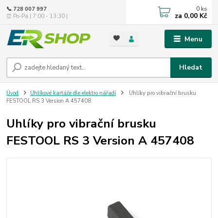
0
ks
📞 728 007 997
za
0,00 Kč
⏰ Po-Pá | 7:00 - 13:30 |
Menu
Hledat
Úvod
Uhlíkové kartáče dle elektro nářadí
Uhlíky pro vibrační brusku
FESTOOL RS 3 Version A 457408
Uhlíky pro vibrační brusku
FESTOOL RS 3 Version A 457408