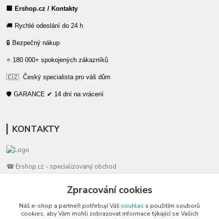
🏢 Ershop.cz / Kontakty
🚚 Rychlé odeslání do 24 h
🔒 Bezpečný nákup
⭐ 180 000+ spokojených zákazníků
🇨🇿 Český specialista pro váš dům
🛡️ GARANCE ✔ 14 dní na vrácení
KONTAKTY
☎ Ershop.cz - specializovaný obchod
Zpracování cookies
🛡️ Zákaznická podpora
📞 728 007 997
Náš e-shop a partneři potřebují Váš
souhlas
s použitím souborů
⏰ Po-Pá | 7:00 - 13:30 |
cookies, aby Vám mohli zobrazovat informace týkající se Vašich