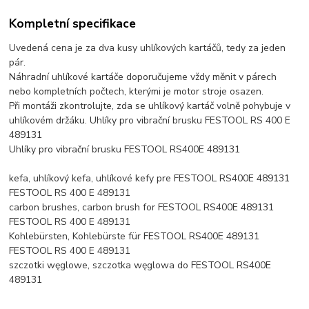
Kompletní specifikace
Uvedená cena je za dva kusy uhlíkových kartáčů, tedy za jeden
pár.
Náhradní uhlíkové kartáče doporučujeme vždy měnit v párech
nebo kompletních počtech, kterými je motor stroje osazen.
Při montáži zkontrolujte, zda se uhlíkový kartáč volně pohybuje v
uhlíkovém držáku. Uhlíky pro vibrační brusku FESTOOL RS 400 E
489131
Uhlíky pro vibrační brusku FESTOOL RS400E 489131
kefa, uhlíkový kefa, uhlíkové kefy pre FESTOOL RS400E 489131
FESTOOL RS 400 E 489131
carbon brushes, carbon brush for FESTOOL RS400E 489131
FESTOOL RS 400 E 489131
Kohlebürsten, Kohlebürste für FESTOOL RS400E 489131
FESTOOL RS 400 E 489131
szczotki węglowe, szczotka węglowa do FESTOOL RS400E
489131