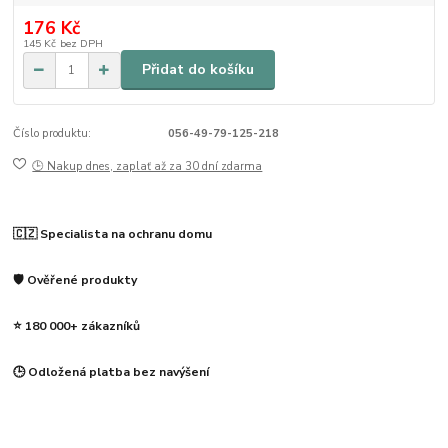
176 Kč
145 Kč
bez DPH
Přidat do košíku
Číslo produktu:
056-49-79-125-218
🕒 Nakup dnes, zaplať až za 30 dní zdarma
🇨🇿 Specialista na ochranu domu
🛡️ Ověřené produkty
⭐ 180 000+ zákazníků
🕒 Odložená platba bez navýšení