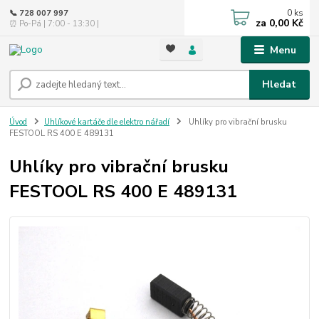
0
ks
📞 728 007 997
za
0,00 Kč
⏰ Po-Pá | 7:00 - 13:30 |
Menu
Hledat
Úvod
Uhlíkové kartáče dle elektro nářadí
Uhlíky pro vibrační brusku
FESTOOL RS 400 E 489131
Uhlíky pro vibrační brusku
FESTOOL RS 400 E 489131