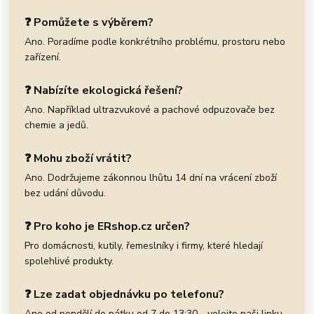
❓ Pomůžete s výběrem?
Ano. Poradíme podle konkrétního problému, prostoru nebo
zařízení.
❓ Nabízíte ekologická řešení?
Ano. Například ultrazvukové a pachové odpuzovače bez
chemie a jedů.
❓ Mohu zboží vrátit?
Ano. Dodržujeme zákonnou lhůtu 14 dní na vrácení zboží
bez udání důvodu.
❓ Pro koho je ERshop.cz určen?
Pro domácnosti, kutily, řemeslníky i firmy, které hledají
spolehlivé produkty.
❓ Lze zadat objednávku po telefonu?
Ano od pondělí do pátku od 7 do 13:30 - volejte naši linku