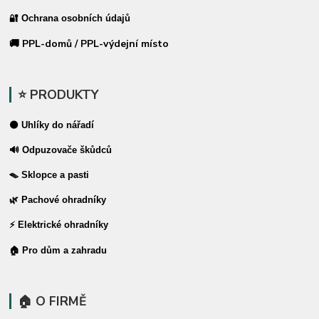
🔐 Ochrana osobních údajů
🚚 PPL-domů / PPL-výdejní místo
⭐ PRODUKTY
⚫ Uhlíky do nářadí
🔊 Odpuzovače škůdců
🪤 Sklopce a pasti
🌿 Pachové ohradníky
⚡ Elektrické ohradníky
🏠 Pro dům a zahradu
🏠 O FIRMĚ