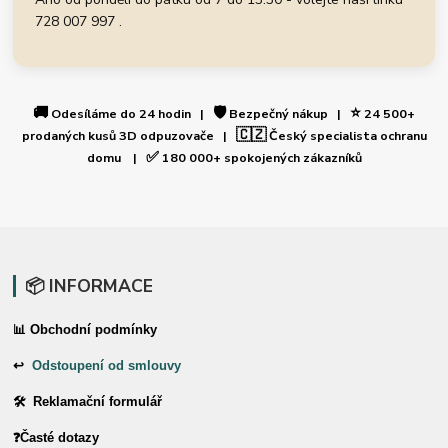
728 007 997 .
🚚
🛡️
⭐
Odesíláme do 24 hodin |
Bezpečný nákup |
24 500+
🇨🇿
prodaných kusů 3D odpuzovače |
Český specialista ochranu
✅
domu |
180 000+ spokojených zákazníků
📦 INFORMACE
📊 Obchodní podmínky
↩
Odstoupení od smlouvy
🛠 Reklamační formulář
❓Časté dotazy