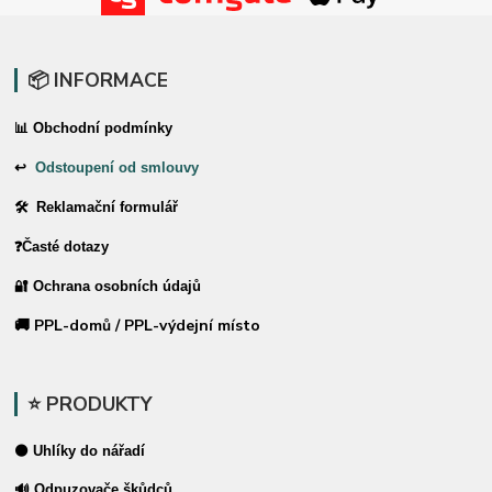
📦 INFORMACE
📊 Obchodní podmínky
↩
Odstoupení od smlouvy
🛠 Reklamační formulář
❓Časté dotazy
🔐 Ochrana osobních údajů
🚚 PPL-domů / PPL-výdejní místo
⭐ PRODUKTY
⚫ Uhlíky do nářadí
🔊 Odpuzovače škůdců