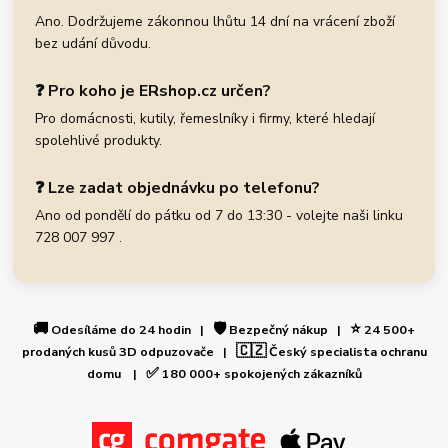
Ano. Dodržujeme zákonnou lhůtu 14 dní na vrácení zboží
bez udání důvodu.
❓ Pro koho je ERshop.cz určen?
Pro domácnosti, kutily, řemeslníky i firmy, které hledají
spolehlivé produkty.
❓ Lze zadat objednávku po telefonu?
Ano od pondělí do pátku od 7 do 13:30 - volejte naši linku
728 007 997 .
🚚
🛡️
⭐
Odesíláme do 24 hodin |
Bezpečný nákup |
24 500+
🇨🇿
prodaných kusů 3D odpuzovače |
Český specialista ochranu
✅
domu |
180 000+ spokojených zákazníků