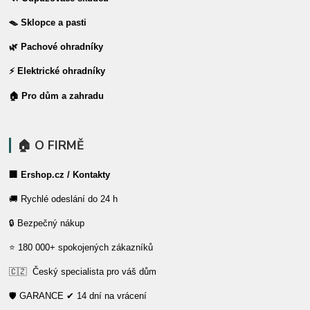
🪤 Sklopce a pasti
🌿 Pachové ohradníky
⚡ Elektrické ohradníky
🏠 Pro dům a zahradu
🏠 O FIRMĚ
🏢 Ershop.cz / Kontakty
🚚 Rychlé odeslání do 24 h
🔒 Bezpečný nákup
⭐ 180 000+ spokojených zákazníků
🇨🇿 Český specialista pro váš dům
🛡️ GARANCE ✔ 14 dní na vrácení