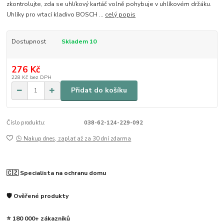
zkontrolujte, zda se uhlíkový kartáč volně pohybuje v uhlíkovém držáku.
Uhlíky pro vrtací kladivo BOSCH ...
celý popis
Dostupnost
Skladem 10
276 Kč
228 Kč
bez DPH
Přidat do košíku
Číslo produktu:
038-62-124-229-092
🕒 Nakup dnes, zaplať až za 30 dní zdarma
🇨🇿 Specialista na ochranu domu
🛡️ Ověřené produkty
⭐ 180 000+ zákazníků