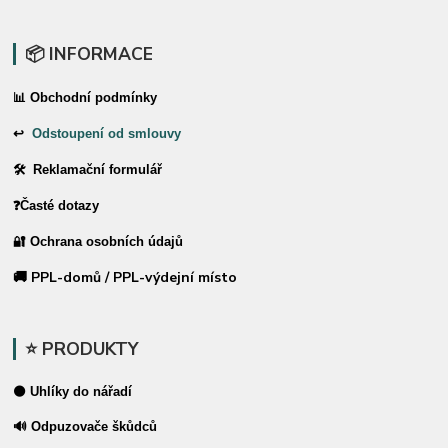
📦 INFORMACE
📊 Obchodní podmínky
↩
Odstoupení od smlouvy
🛠 Reklamační formulář
❓Časté dotazy
🔐 Ochrana osobních údajů
🚚 PPL-domů / PPL-výdejní místo
⭐ PRODUKTY
⚫ Uhlíky do nářadí
🔊 Odpuzovače škůdců