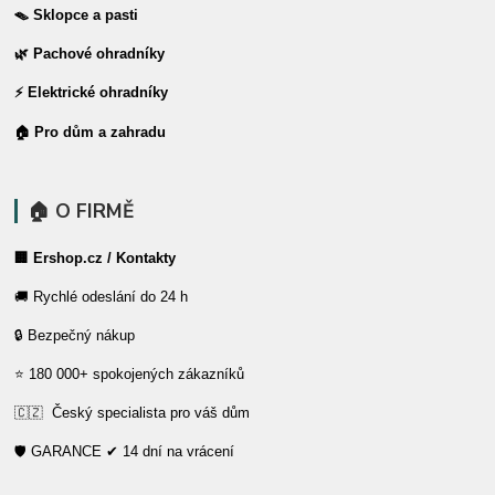
🪤 Sklopce a pasti
🌿 Pachové ohradníky
⚡ Elektrické ohradníky
🏠 Pro dům a zahradu
🏠 O FIRMĚ
🏢 Ershop.cz / Kontakty
🚚 Rychlé odeslání do 24 h
🔒 Bezpečný nákup
⭐ 180 000+ spokojených zákazníků
🇨🇿 Český specialista pro váš dům
🛡️ GARANCE ✔ 14 dní na vrácení