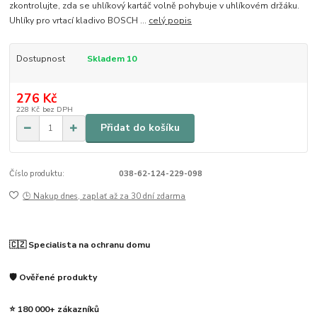
zkontrolujte, zda se uhlíkový kartáč volně pohybuje v uhlíkovém držáku.
Uhlíky pro vrtací kladivo BOSCH ...
celý popis
Dostupnost
Skladem 10
276 Kč
228 Kč
bez DPH
Přidat do košíku
Číslo produktu:
038-62-124-229-098
🕒 Nakup dnes, zaplať až za 30 dní zdarma
🇨🇿 Specialista na ochranu domu
🛡️ Ověřené produkty
⭐ 180 000+ zákazníků