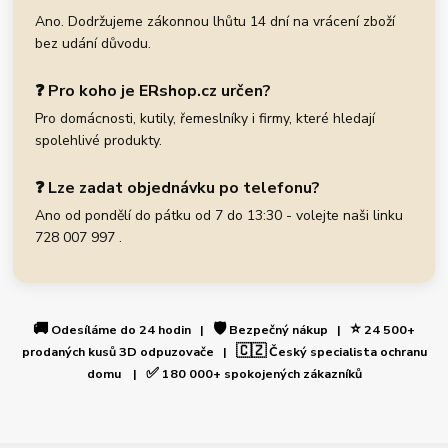
Ano. Dodržujeme zákonnou lhůtu 14 dní na vrácení zboží
bez udání důvodu.
❓ Pro koho je ERshop.cz určen?
Pro domácnosti, kutily, řemeslníky i firmy, které hledají
spolehlivé produkty.
❓ Lze zadat objednávku po telefonu?
Ano od pondělí do pátku od 7 do 13:30 - volejte naši linku
728 007 997 .
🚚
🛡️
⭐
Odesíláme do 24 hodin |
Bezpečný nákup |
24 500+
🇨🇿
prodaných kusů 3D odpuzovače |
Český specialista ochranu
✅
domu |
180 000+ spokojených zákazníků