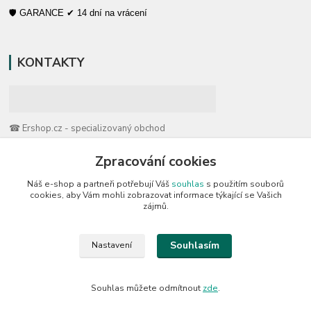
🛡️ GARANCE ✔ 14 dní na vrácení
KONTAKTY
☎ Ershop.cz - specializovaný obchod
Zpracování cookies
🛡️ Zákaznická podpora
📞 728 007 997
Náš e-shop a partneři potřebují Váš
souhlas
s použitím souborů
⏰ Po-Pá | 7:00 - 13:30 |
cookies, aby Vám mohli zobrazovat informace týkající se Vašich
zájmů.
info@repulse.cz
Souhlasím
Nastavení
Souhlas můžete odmítnout
zde
.
REPULSE s.r.o. | www.ershop.cz | 2015 - 2026 © všechna prava vyhrazena