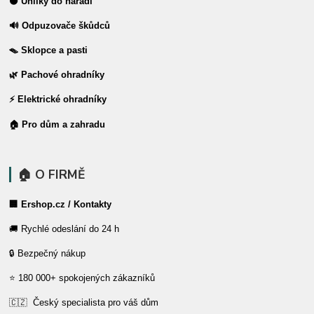
⚫ Uhlíky do nářadí
🔊 Odpuzovače škůdců
🪤 Sklopce a pasti
🌿 Pachové ohradníky
⚡ Elektrické ohradníky
🏠 Pro dům a zahradu
🏠 O FIRMĚ
🏢 Ershop.cz / Kontakty
🚚 Rychlé odeslání do 24 h
🔒 Bezpečný nákup
⭐ 180 000+ spokojených zákazníků
🇨🇿 Český specialista pro váš dům