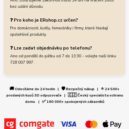
Ano. Dodržujeme zákonnou lhůtu 14 dní na vrácení zboží
bez udání důvodu.
❓ Pro koho je ERshop.cz určen?
Pro domácnosti, kutily, řemeslníky i firmy, které hledají
spolehlivé produkty.
❓ Lze zadat objednávku po telefonu?
Ano od pondělí do pátku od 7 do 13:30 - volejte naši linku
728 007 997 .
🚚
🛡️
⭐
Odesíláme do 24 hodin |
Bezpečný nákup |
24 500+
🇨🇿
prodaných kusů 3D odpuzovače |
Český specialista ochranu
✅
domu |
180 000+ spokojených zákazníků