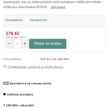
zkontrolujte, zda se uhlíkový kartáč volně pohybuje v uhlíkovém držáku.
Uhlíky pro vrtací kladivo BOSCH ...
celý popis
Dostupnost
Skladem 10
276 Kč
228 Kč
bez DPH
Přidat do košíku
Číslo produktu:
038-62-124-229-084
🕒 Nakup dnes, zaplať až za 30 dní zdarma
🇨🇿 Specialista na ochranu domu
🛡️ Ověřené produkty
⭐ 180 000+ zákazníků