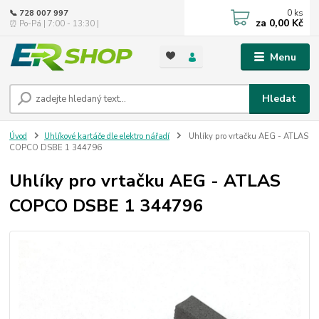
0
ks
📞 728 007 997
za
0,00 Kč
⏰ Po-Pá | 7:00 - 13:30 |
Menu
Hledat
Úvod
Uhlíkové kartáče dle elektro nářadí
Uhlíky pro vrtačku AEG - ATLAS
COPCO DSBE 1 344796
Uhlíky pro vrtačku AEG - ATLAS
COPCO DSBE 1 344796