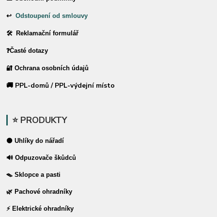
↩
Odstoupení od smlouvy
🛠 Reklamační formulář
❓Časté dotazy
🔐 Ochrana osobních údajů
🚚 PPL-domů / PPL-výdejní místo
⭐ PRODUKTY
⚫ Uhlíky do nářadí
🔊 Odpuzovače škůdců
🪤 Sklopce a pasti
🌿 Pachové ohradníky
⚡ Elektrické ohradníky