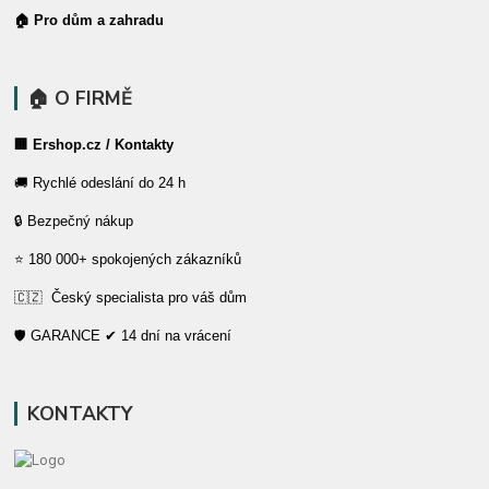
🏠 Pro dům a zahradu
🏠 O FIRMĚ
🏢 Ershop.cz / Kontakty
🚚 Rychlé odeslání do 24 h
🔒 Bezpečný nákup
⭐ 180 000+ spokojených zákazníků
🇨🇿 Český specialista pro váš dům
🛡️ GARANCE ✔ 14 dní na vrácení
KONTAKTY