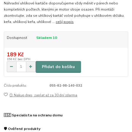
Náhradní uhlíkové kartáče doporučujeme vždy měnit v párech nebo
kompletních počtech, kterými je motor stroje osazen. Při montáži
zkontrolujte, zda se uhlíkový kartáč volně pohybuje v uhlíkovém držáku.
kefa, uhlíkový kefa, uhlíkové ...
celý popis
Dostupnost
Skladem 10
189 Kč
156 Kč
bez DPH
Přidat do košíku
Číslo produktu:
055-62-98-140-032
🕒 Nakup dnes, zaplať až za 30 dní zdarma
🇨🇿 Specialista na ochranu domu
🛡️ Ověřené produkty