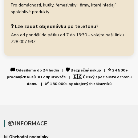
Pro domácnosti, kutily, řemeslníky i firmy, které hledají
spolehlivé produkty.
❓ Lze zadat objednávku po telefonu?
Ano od pondělí do pátku od 7 do 13:30 - volejte naši linku
728 007 997 .
🚚
🛡️
⭐
Odesíláme do 24 hodin |
Bezpečný nákup |
24 500+
🇨🇿
prodaných kusů 3D odpuzovače |
Český specialista ochranu
✅
domu |
180 000+ spokojených zákazníků
📦 INFORMACE
📊 Obchodní podmínky