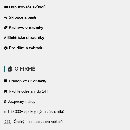
🔊 Odpuzovače škůdců
🪤 Sklopce a pasti
🌿 Pachové ohradníky
⚡ Elektrické ohradníky
🏠 Pro dům a zahradu
🏠 O FIRMĚ
🏢 Ershop.cz / Kontakty
🚚 Rychlé odeslání do 24 h
🔒 Bezpečný nákup
⭐ 180 000+ spokojených zákazníků
🇨🇿 Český specialista pro váš dům