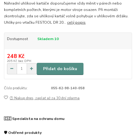
Náhradní uhlíkové kartáče doporučujeme vždy měnit v párech nebo
kompletních počtech, kterými je motor stroje osazen. Při montáži
zkontrolujte, zda se uhlíkový kartáč volně pohybuje v uhlíkovém držáku.
Uhlíky pro vrtačku FESTOOL DR 20...
celý popis
Dostupnost
Skladem 10
248 Kč
205 Kč
bez DPH
Přidat do košíku
Číslo produktu:
055-62-98-140-058
🕒 Nakup dnes, zaplať až za 30 dní zdarma
🇨🇿 Specialista na ochranu domu
🛡️ Ověřené produkty