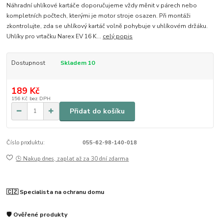
Náhradní uhlíkové kartáče doporučujeme vždy měnit v párech nebo
kompletních počtech, kterými je motor stroje osazen. Při montáži
zkontrolujte, zda se uhlíkový kartáč volně pohybuje v uhlíkovém držáku.
Uhlíky pro vrtačku Narex EV 16 K...
celý popis
Dostupnost
Skladem 10
189 Kč
156 Kč
bez DPH
Přidat do košíku
Číslo produktu:
055-62-98-140-018
🕒 Nakup dnes, zaplať až za 30 dní zdarma
🇨🇿 Specialista na ochranu domu
🛡️ Ověřené produkty