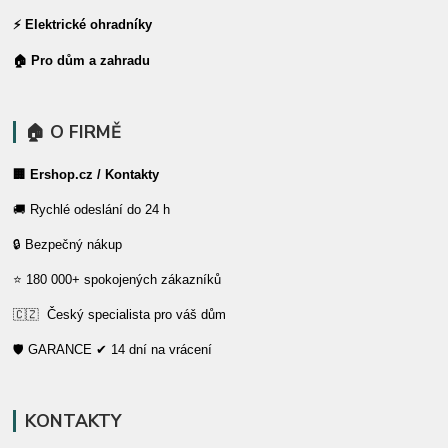
⚡ Elektrické ohradníky
🏠 Pro dům a zahradu
🏠 O FIRMĚ
🏢 Ershop.cz / Kontakty
🚚 Rychlé odeslání do 24 h
🔒 Bezpečný nákup
⭐ 180 000+ spokojených zákazníků
🇨🇿 Český specialista pro váš dům
🛡️ GARANCE ✔ 14 dní na vrácení
KONTAKTY