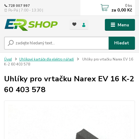
0
ks
📞 728 007 997
za
0,00 Kč
⏰ Po-Pá | 7:00 - 13:30 |
Menu
Hledat
Úvod
Uhlíkové kartáče dle elektro nářadí
Uhlíky pro vrtačku Narex EV 16
K-2 60 403 578
Uhlíky pro vrtačku Narex EV 16 K-2
60 403 578