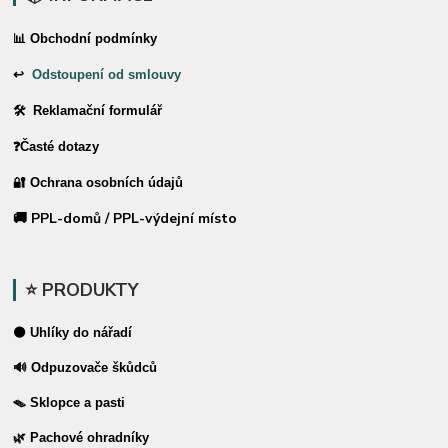
📊 Obchodní podmínky
↩
Odstoupení od smlouvy
🛠 Reklamační formulář
❓Časté dotazy
🔐 Ochrana osobních údajů
🚚 PPL-domů / PPL-výdejní místo
⭐ PRODUKTY
⚫ Uhlíky do nářadí
🔊 Odpuzovače škůdců
🪤 Sklopce a pasti
🌿 Pachové ohradníky