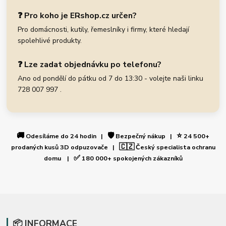
❓ Pro koho je ERshop.cz určen?
Pro domácnosti, kutily, řemeslníky i firmy, které hledají
spolehlivé produkty.
❓ Lze zadat objednávku po telefonu?
Ano od pondělí do pátku od 7 do 13:30 - volejte naši linku
728 007 997 .
🚚
🛡️
⭐
Odesíláme do 24 hodin |
Bezpečný nákup |
24 500+
🇨🇿
prodaných kusů 3D odpuzovače |
Český specialista ochranu
✅
domu |
180 000+ spokojených zákazníků
📦 INFORMACE