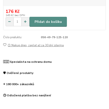
176 Kč
145 Kč
bez DPH
Přidat do košíku
Číslo produktu:
056-49-79-125-120
🕒 Nakup dnes, zaplať až za 30 dní zdarma
🇨🇿 Specialista na ochranu domu
🛡️ Ověřené produkty
⭐ 180 000+ zákazníků
🕒 Odložená platba bez navýšení