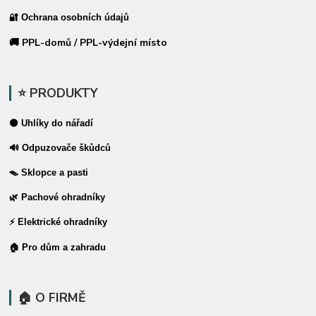
🔐 Ochrana osobních údajů
🚚 PPL-domů / PPL-výdejní místo
⭐ PRODUKTY
⚫ Uhlíky do nářadí
🔊 Odpuzovače škůdců
🪤 Sklopce a pasti
🌿 Pachové ohradníky
⚡ Elektrické ohradníky
🏠 Pro dům a zahradu
🏠 O FIRMĚ