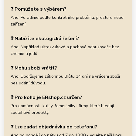
❓ Pomůžete s výběrem?
Ano. Poradíme podle konkrétního problému, prostoru nebo
zařízení.
❓ Nabízíte ekologická řešení?
Ano. Například ultrazvukové a pachové odpuzovače bez
chemie a jedů.
❓ Mohu zboží vrátit?
Ano. Dodržujeme zákonnou lhůtu 14 dní na vrácení zboží
bez udání důvodu.
❓ Pro koho je ERshop.cz určen?
Pro domácnosti, kutily, řemeslníky i firmy, které hledají
spolehlivé produkty.
❓ Lze zadat objednávku po telefonu?
Ano od pondělí do pátku od 7 do 13:30 - volejte naši linku