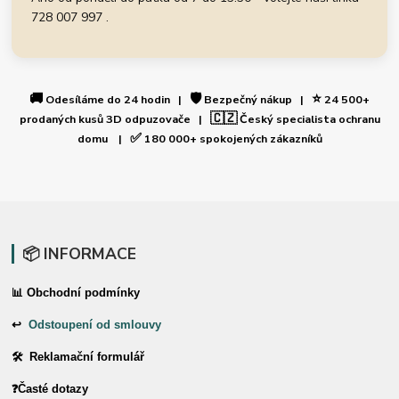
728 007 997 .
🚚
🛡️
⭐
Odesíláme do 24 hodin |
Bezpečný nákup |
24 500+
🇨🇿
prodaných kusů 3D odpuzovače |
Český specialista ochranu
✅
domu |
180 000+ spokojených zákazníků
📦 INFORMACE
📊 Obchodní podmínky
↩
Odstoupení od smlouvy
🛠 Reklamační formulář
❓Časté dotazy