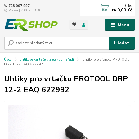
0
ks
📞 728 007 997
za
0,00 Kč
⏰ Po-Pá | 7:00 - 13:30 |
Menu
Hledat
Úvod
Uhlíkové kartáče dle elektro nářadí
Uhlíky pro vrtačku PROTOOL
DRP 12-2 EAQ 622992
Uhlíky pro vrtačku PROTOOL DRP
12-2 EAQ 622992