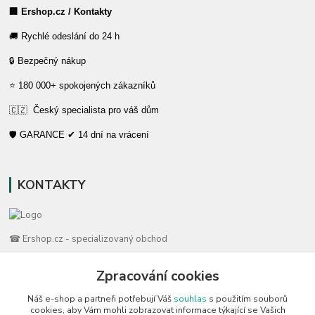
🏢 Ershop.cz / Kontakty
🚚 Rychlé odeslání do 24 h
🔒 Bezpečný nákup
⭐ 180 000+ spokojených zákazníků
🇨🇿 Český specialista pro váš dům
🛡️ GARANCE ✔ 14 dní na vrácení
KONTAKTY
☎ Ershop.cz - specializovaný obchod
🛡️ Zákaznická podpora
Zpracování cookies
📞 728 007 997
Náš e-shop a partneři potřebují Váš
souhlas
s použitím souborů
⏰ Po-Pá | 7:00 - 13:30 |
cookies, aby Vám mohli zobrazovat informace týkající se Vašich