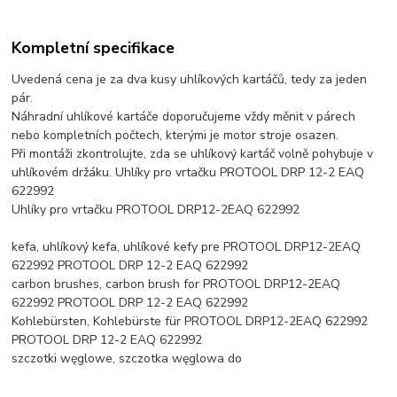
Kompletní specifikace
Uvedená cena je za dva kusy uhlíkových kartáčů, tedy za jeden
pár.
Náhradní uhlíkové kartáče doporučujeme vždy měnit v párech
nebo kompletních počtech, kterými je motor stroje osazen.
Při montáži zkontrolujte, zda se uhlíkový kartáč volně pohybuje v
uhlíkovém držáku. Uhlíky pro vrtačku PROTOOL DRP 12-2 EAQ
622992
Uhlíky pro vrtačku PROTOOL DRP12-2EAQ 622992
kefa, uhlíkový kefa, uhlíkové kefy pre PROTOOL DRP12-2EAQ
622992 PROTOOL DRP 12-2 EAQ 622992
carbon brushes, carbon brush for PROTOOL DRP12-2EAQ
622992 PROTOOL DRP 12-2 EAQ 622992
Kohlebürsten, Kohlebürste für PROTOOL DRP12-2EAQ 622992
PROTOOL DRP 12-2 EAQ 622992
szczotki węglowe, szczotka węglowa do