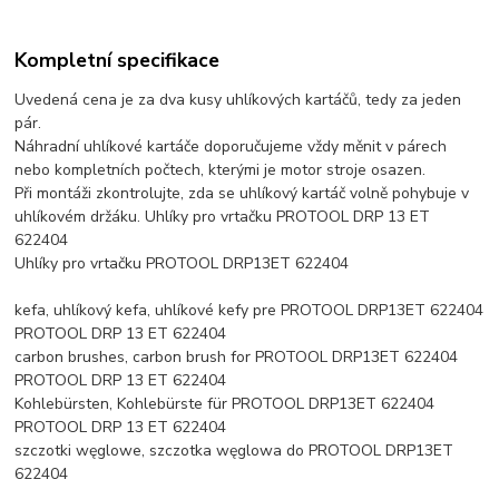
Kompletní specifikace
Uvedená cena je za dva kusy uhlíkových kartáčů, tedy za jeden
pár.
Náhradní uhlíkové kartáče doporučujeme vždy měnit v párech
nebo kompletních počtech, kterými je motor stroje osazen.
Při montáži zkontrolujte, zda se uhlíkový kartáč volně pohybuje v
uhlíkovém držáku. Uhlíky pro vrtačku PROTOOL DRP 13 ET
622404
Uhlíky pro vrtačku PROTOOL DRP13ET 622404
kefa, uhlíkový kefa, uhlíkové kefy pre PROTOOL DRP13ET 622404
PROTOOL DRP 13 ET 622404
carbon brushes, carbon brush for PROTOOL DRP13ET 622404
PROTOOL DRP 13 ET 622404
Kohlebürsten, Kohlebürste für PROTOOL DRP13ET 622404
PROTOOL DRP 13 ET 622404
szczotki węglowe, szczotka węglowa do PROTOOL DRP13ET
622404