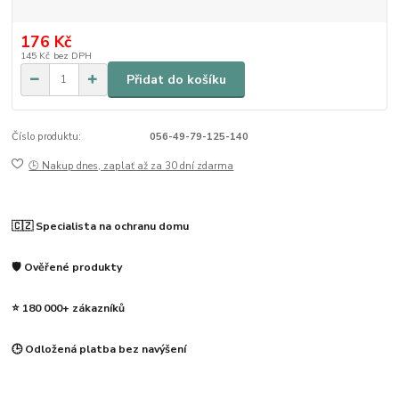
176 Kč
145 Kč
bez DPH
Přidat do košíku
Číslo produktu:
056-49-79-125-140
🕒 Nakup dnes, zaplať až za 30 dní zdarma
🇨🇿 Specialista na ochranu domu
🛡️ Ověřené produkty
⭐ 180 000+ zákazníků
🕒 Odložená platba bez navýšení