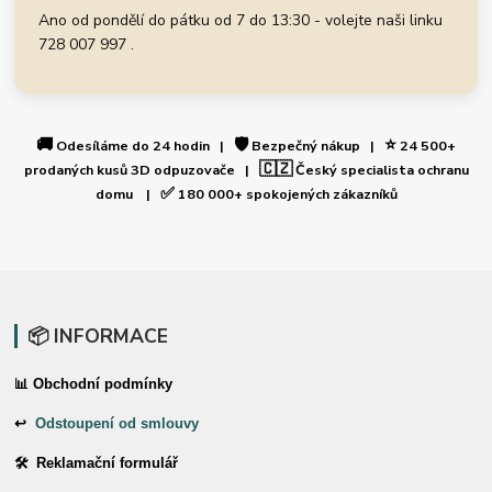
Ano od pondělí do pátku od 7 do 13:30 - volejte naši linku
728 007 997 .
🚚
🛡️
⭐
Odesíláme do 24 hodin |
Bezpečný nákup |
24 500+
🇨🇿
prodaných kusů 3D odpuzovače |
Český specialista ochranu
✅
domu |
180 000+ spokojených zákazníků
📦 INFORMACE
📊 Obchodní podmínky
↩
Odstoupení od smlouvy
🛠 Reklamační formulář