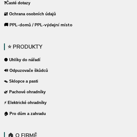
❓Časté dotazy
🔐 Ochrana osobních údajů
🚚 PPL-domů / PPL-výdejní místo
⭐ PRODUKTY
⚫ Uhlíky do nářadí
🔊 Odpuzovače škůdců
🪤 Sklopce a pasti
🌿 Pachové ohradníky
⚡ Elektrické ohradníky
🏠 Pro dům a zahradu
🏠 O FIRMĚ