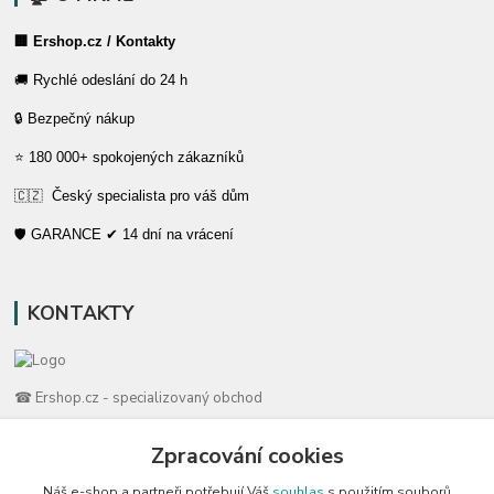
🏢 Ershop.cz / Kontakty
🚚 Rychlé odeslání do 24 h
🔒 Bezpečný nákup
⭐ 180 000+ spokojených zákazníků
🇨🇿 Český specialista pro váš dům
🛡️ GARANCE ✔ 14 dní na vrácení
KONTAKTY
☎ Ershop.cz - specializovaný obchod
🛡️ Zákaznická podpora
Zpracování cookies
📞 728 007 997
Náš e-shop a partneři potřebují Váš
souhlas
s použitím souborů