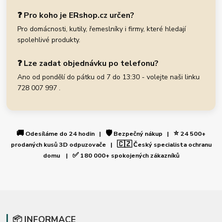
❓ Pro koho je ERshop.cz určen?
Pro domácnosti, kutily, řemeslníky i firmy, které hledají
spolehlivé produkty.
❓ Lze zadat objednávku po telefonu?
Ano od pondělí do pátku od 7 do 13:30 - volejte naši linku
728 007 997 .
🚚
🛡️
⭐
Odesíláme do 24 hodin |
Bezpečný nákup |
24 500+
🇨🇿
prodaných kusů 3D odpuzovače |
Český specialista ochranu
✅
domu |
180 000+ spokojených zákazníků
📦 INFORMACE