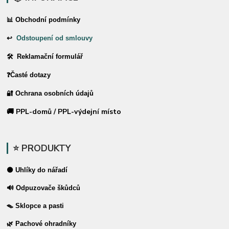
📊 Obchodní podmínky
↩
Odstoupení od smlouvy
🛠 Reklamační formulář
❓Časté dotazy
🔐 Ochrana osobních údajů
🚚 PPL-domů / PPL-výdejní místo
⭐ PRODUKTY
⚫ Uhlíky do nářadí
🔊 Odpuzovače škůdců
🪤 Sklopce a pasti
🌿 Pachové ohradníky