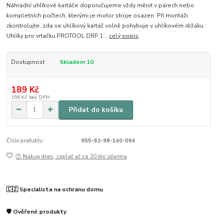
Náhradní uhlíkové kartáče doporučujeme vždy měnit v párech nebo
kompletních počtech, kterými je motor stroje osazen. Při montáži
zkontrolujte, zda se uhlíkový kartáč volně pohybuje v uhlíkovém držáku.
Uhlíky pro vrtačku PROTOOL DRP 1...
celý popis
Dostupnost
Skladem 10
189 Kč
156 Kč
bez DPH
Přidat do košíku
Číslo produktu:
055-62-98-140-094
🕒 Nakup dnes, zaplať až za 30 dní zdarma
🇨🇿 Specialista na ochranu domu
🛡️ Ověřené produkty