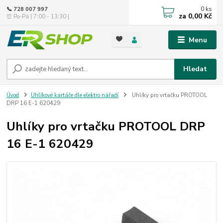
0
ks
📞 728 007 997
za
0,00 Kč
⏰ Po-Pá | 7:00 - 13:30 |
Menu
Hledat
Úvod
Uhlíkové kartáče dle elektro nářadí
Uhlíky pro vrtačku PROTOOL
DRP 16 E-1 620429
Uhlíky pro vrtačku PROTOOL DRP
16 E-1 620429