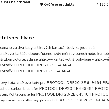
ialista na ochranu
🛡️ Ověřené produkty
⭐ 180 0
tní specifikace
ena je za dva kusy uhlíkových kartáčů, tedy za jeden pár.
uhlíkové kartáče doporučujeme vždy měnit v párech nebo komplet
ži zkontrolujte, zda se uhlíkový kartáč volně pohybuje v uhlíkov
pro vrtačku PROTOOL DRP 20-2E 649484
pro vrtačku PROTOOL DRP20-2E 649484
líkový kefa, uhlíkové kefy pre PROTOOL DRP20-2E 649484
brushes, carbon brush for PROTOOL DRP20-2E 649484 PROT
rsten, Kohlebürste für PROTOOL DRP20-2E 649484 PROTO
i węglowe, szczotka węglowa do PROTOOL DRP20-2E 6494