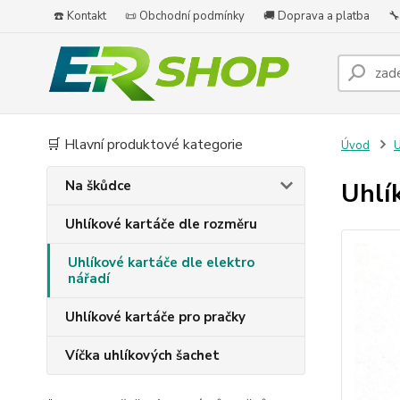
☎️ Kontakt
📜 Obchodní podmínky
🚚 Doprava a platba
🔧
🛒 Hlavní produktové kategorie
Úvod
U
Na škůdce
Uhlí
Uhlíkové kartáče dle rozměru
Uhlíkové kartáče dle elektro
nářadí
Uhlíkové kartáče pro pračky
Víčka uhlíkových šachet