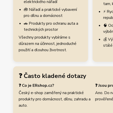
elektrického nářadí
tam, 
🧰 Nářadí a praktické vybavení
⚡ Ryc
pro dílnu a domácnost
repub
🚗 Produkty pro ochranu auta a
🧠 Od
technických prostor
výběr
Všechny produkty vybíráme s
💰 Vý
důrazem na účinnost, jednoduché
stálé
použití a dlouhou životnost.
❓ Často kladené dotazy
❓ Co je ERshop.cz?
❓ Jsou p
Český e-shop zaměřený na praktické
Ano. Do n
produkty pro domácnost, dílnu, zahradu a
prověřené
auto.