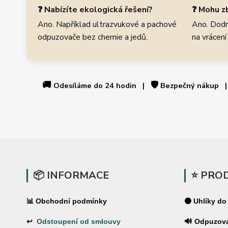
❓ Nabízíte ekologická řešení?
❓ Mohu zb
Ano. Například ultrazvukové a pachové
Ano. Dodr
odpuzovače bez chemie a jedů.
na vrácení
🚚
🛡️
Odesíláme do 24 hodin |
Bezpečný nákup
📦 INFORMACE
⭐ PRO
📊 Obchodní podmínky
⚫ Uhlíky do
↩
Odstoupení od smlouvy
🔊 Odpuzov