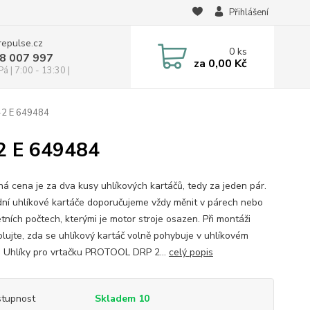
Přihlášení
repulse.cz
0
ks
28 007 997
za
0,00 Kč
á | 7:00 - 13:30 |
-2 E 649484
2 E 649484
á cena je za dva kusy uhlíkových kartáčů, tedy za jeden pár.
ní uhlíkové kartáče doporučujeme vždy měnit v párech nebo
tních počtech, kterými je motor stroje osazen. Při montáži
olujte, zda se uhlíkový kartáč volně pohybuje v uhlíkovém
. Uhlíky pro vrtačku PROTOOL DRP 2...
celý popis
tupnost
Skladem 10