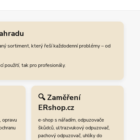
zahradu
aný sortiment, který řeší každodenní problémy – od
 použití, tak pro profesionály.
🔍 Zaměření
ERshop.cz
, opravu
e-shop s nářadím, odpuzovače
 ochranu
škůdců, ultrazvukový odpuzovač,
pachový odpuzovač, uhlíky do