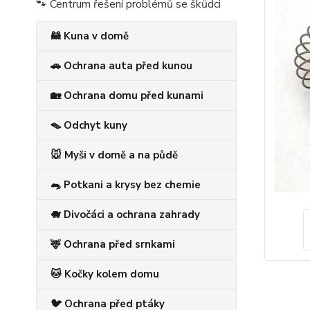
🐾 Centrum řešení problémů se škůdci
🦝 Kuna v domě
🚗 Ochrana auta před kunou
🏡 Ochrana domu před kunami
🪤 Odchyt kuny
🐭 Myši v domě a na půdě
🐀 Potkani a krysy bez chemie
🐗 Divočáci a ochrana zahrady
🦌 Ochrana před srnkami
🐱 Kočky kolem domu
🐦 Ochrana před ptáky