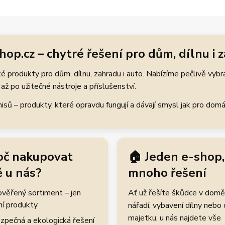
hop.cz – chytré řešení pro dům, dílnu i 
 produkty pro dům, dílnu, zahradu i auto. Nabízíme pečlivě vybr
až po užitečné nástroje a příslušenství.
ů – produkty, které opravdu fungují a dávají smysl jak pro domácí
oč nakupovat
🏠 Jeden e-shop,
 u nás?
mnoho řešení
rověřený sortiment – jen
Ať už řešíte škůdce v domě
ní produkty
nářadí, vybavení dílny nebo
majetku, u nás najdete vše
zpečná a ekologická řešení