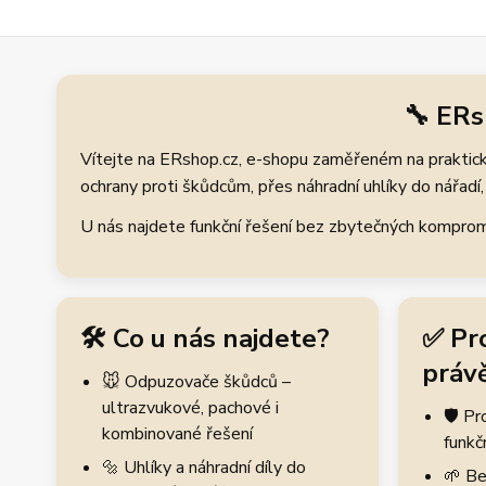
🔧 ERs
Vítejte na ERshop.cz, e-shopu zaměřeném na praktické
ochrany proti škůdcům, přes náhradní uhlíky do nářadí, 
U nás najdete funkční řešení bez zbytečných kompromis
🛠️ Co u nás najdete?
✅ Pr
právě
🐭 Odpuzovače škůdců –
ultrazvukové, pachové i
🛡️ P
kombinované řešení
funkč
🔩 Uhlíky a náhradní díly do
🌱 Be