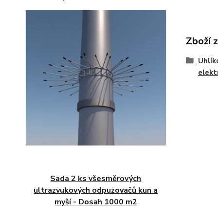
Zboží 
Uhlík
elekt
Sada 2 ks všesměrových
ultrazvukových odpuzovačů kun a
myší - Dosah 1000 m2