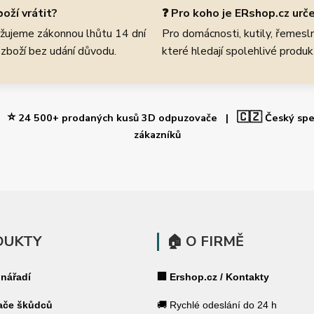
oží vrátit?
❓ Pro koho je ERshop.cz urč
žujeme zákonnou lhůtu 14 dní
Pro domácnosti, kutily, řemeslní
 zboží bez udání důvodu.
které hledají spolehlivé produk
⭐
🇨🇿
 |
24 500+ prodaných kusů 3D odpuzovače |
Český spe
zákazníků
DUKTY
🏠 O FIRMĚ
 nářadí
🏢 Ershop.cz / Kontakty
ače škůdců
🚚 Rychlé odeslání do 24 h