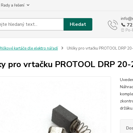
 Rady a řešení
info@
Hledat
📞 7
⏰ Po-P
hlíkové kartáče dle elektro nářadí
Uhlíky pro vrtačku PROTOOL DRP 20
ky pro vrtačku PROTOOL DRP 20-
Uveden
Náhrad
komple
zkontr
držáku
Dos