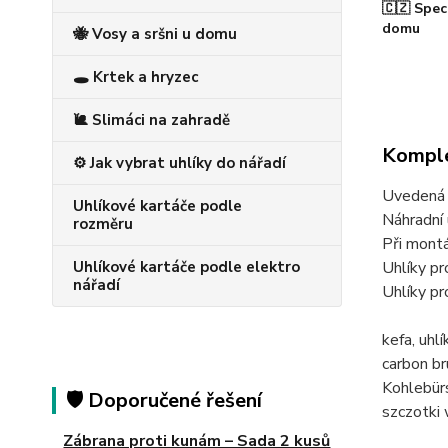
🇨🇿 Spec
domu
🐝 Vosy a sršni u domu
🕳️ Krtek a hryzec
🐌 Slimáci na zahradě
Komple
⚙️ Jak vybrat uhlíky do nářadí
Uvedená c
Uhlíkové kartáče podle
Náhradní 
rozměru
Při montá
Uhlíkové kartáče podle elektro
Uhlíky 
nářadí
Uhlíky 
kefa, uh
carbon 
Kohlebü
🛡️ Doporučené řešení
szczotk
Zábrana proti kunám – Sada 2 kusů