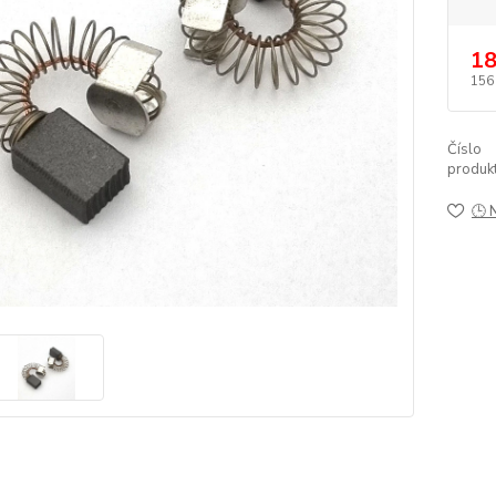
18
156
Číslo
produkt
🕒 