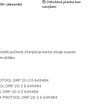
🕒 Odložená platba bez
00+ zákazníků
navýšení
ních počtech, kterými je motor stroje osazen.
ém držáku.
 PROTOOL DRP 20-2 E 649484
OOL DRP 20-2 E 649484
OL DRP 20-2 E 649484
84 PROTOOL DRP 20-2 E 649484