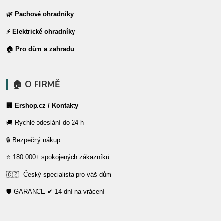
🌿 Pachové ohradníky
⚡ Elektrické ohradníky
🏠 Pro dům a zahradu
🏠 O FIRMĚ
🏢 Ershop.cz / Kontakty
🚚 Rychlé odeslání do 24 h
🔒 Bezpečný nákup
⭐ 180 000+ spokojených zákazníků
🇨🇿 Český specialista pro váš dům
🛡️ GARANCE ✔ 14 dní na vrácení