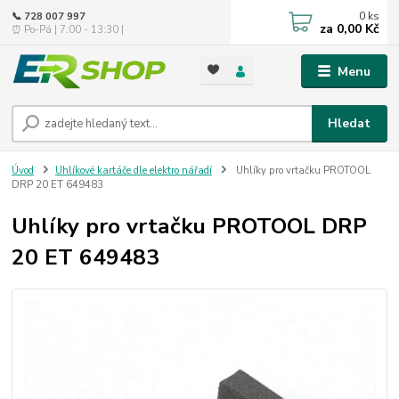
0
ks
📞 728 007 997
za
0,00 Kč
⏰ Po-Pá | 7:00 - 13:30 |
Menu
Hledat
Úvod
Uhlíkové kartáče dle elektro nářadí
Uhlíky pro vrtačku PROTOOL
DRP 20 ET 649483
Uhlíky pro vrtačku PROTOOL DRP
20 ET 649483