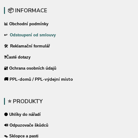
📦 INFORMACE
📊 Obchodní podmínky
↩
Odstoupení od smlouvy
🛠 Reklamační formulář
❓Časté dotazy
🔐 Ochrana osobních údajů
🚚 PPL-domů / PPL-výdejní místo
⭐ PRODUKTY
⚫ Uhlíky do nářadí
🔊 Odpuzovače škůdců
🪤 Sklopce a pasti