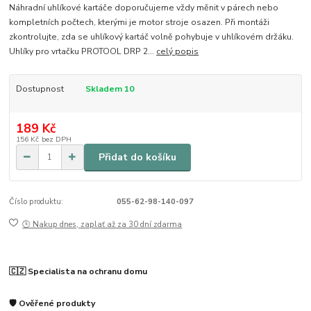
Náhradní uhlíkové kartáče doporučujeme vždy měnit v párech nebo
kompletních počtech, kterými je motor stroje osazen. Při montáži
zkontrolujte, zda se uhlíkový kartáč volně pohybuje v uhlíkovém držáku.
Uhlíky pro vrtačku PROTOOL DRP 2...
celý popis
Dostupnost
Skladem 10
189 Kč
156 Kč
bez DPH
Přidat do košíku
Číslo produktu:
055-62-98-140-097
🕒 Nakup dnes, zaplať až za 30 dní zdarma
🇨🇿 Specialista na ochranu domu
🛡️ Ověřené produkty