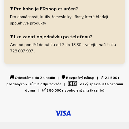
❓ Pro koho je ERshop.cz určen?
Pro domácnosti, kutily, řemeslníky i firmy, které hledají
spolehlivé produkty.
❓ Lze zadat objednávku po telefonu?
Ano od pondělí do pátku od 7 do 13:30 - volejte naši linku
728 007 997 .
🚚
🛡️
⭐
Odesíláme do 24 hodin |
Bezpečný nákup |
24 500+
🇨🇿
prodaných kusů 3D odpuzovače |
Český specialista ochranu
✅
domu |
180 000+ spokojených zákazníků