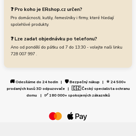
❓ Pro koho je ERshop.cz určen?
Pro domácnosti, kutily, řemeslníky i firmy, které hledají
spolehlivé produkty.
❓ Lze zadat objednávku po telefonu?
Ano od pondělí do pátku od 7 do 13:30 - volejte naši linku
728 007 997 .
🚚
🛡️
⭐
Odesíláme do 24 hodin |
Bezpečný nákup |
24 500+
🇨🇿
prodaných kusů 3D odpuzovače |
Český specialista ochranu
✅
domu |
180 000+ spokojených zákazníků