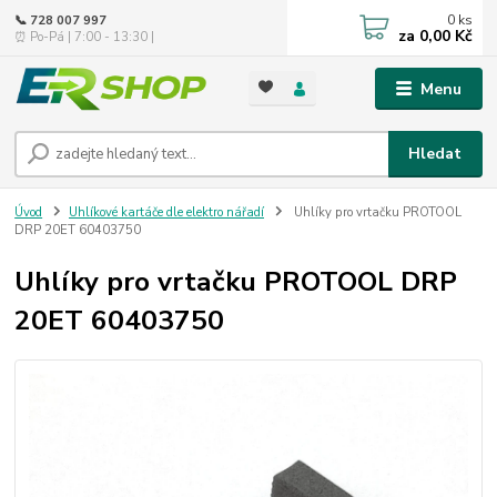
0
ks
📞 728 007 997
za
0,00 Kč
⏰ Po-Pá | 7:00 - 13:30 |
Menu
Hledat
Úvod
Uhlíkové kartáče dle elektro nářadí
Uhlíky pro vrtačku PROTOOL
DRP 20ET 60403750
Uhlíky pro vrtačku PROTOOL DRP
20ET 60403750