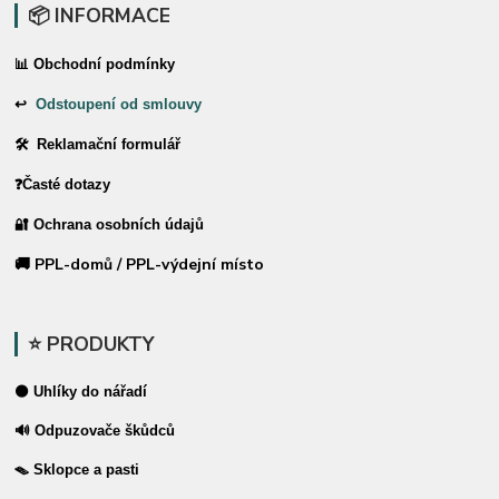
📦 INFORMACE
📊 Obchodní podmínky
↩
Odstoupení od smlouvy
🛠 Reklamační formulář
❓Časté dotazy
🔐 Ochrana osobních údajů
🚚 PPL-domů / PPL-výdejní místo
⭐ PRODUKTY
⚫ Uhlíky do nářadí
🔊 Odpuzovače škůdců
🪤 Sklopce a pasti