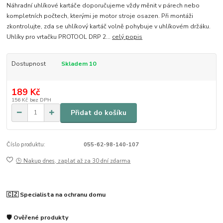
Náhradní uhlíkové kartáče doporučujeme vždy měnit v párech nebo
kompletních počtech, kterými je motor stroje osazen. Při montáži
zkontrolujte, zda se uhlíkový kartáč volně pohybuje v uhlíkovém držáku.
Uhlíky pro vrtačku PROTOOL DRP 2...
celý popis
Dostupnost
Skladem 10
189 Kč
156 Kč
bez DPH
Přidat do košíku
Číslo produktu:
055-62-98-140-107
🕒 Nakup dnes, zaplať až za 30 dní zdarma
🇨🇿 Specialista na ochranu domu
🛡️ Ověřené produkty