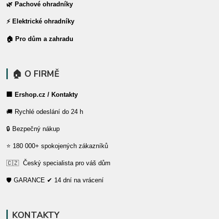
🌿 Pachové ohradníky
⚡ Elektrické ohradníky
🏠 Pro dům a zahradu
🏠 O FIRMĚ
🏢 Ershop.cz / Kontakty
🚚 Rychlé odeslání do 24 h
🔒 Bezpečný nákup
⭐ 180 000+ spokojených zákazníků
🇨🇿 Český specialista pro váš dům
🛡️ GARANCE ✔ 14 dní na vrácení
KONTAKTY