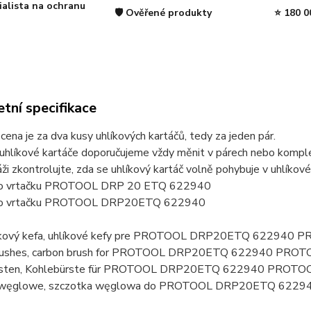
ialista na ochranu
🛡️ Ověřené produkty
⭐ 180 0
tní specifikace
ena je za dva kusy uhlíkových kartáčů, tedy za jeden pár.
uhlíkové kartáče doporučujeme vždy měnit v párech nebo komplet
ži zkontrolujte, zda se uhlíkový kartáč volně pohybuje v uhlíkov
pro vrtačku PROTOOL DRP 20 ETQ 622940
pro vrtačku PROTOOL DRP20ETQ 622940
hlíkový kefa, uhlíkové kefy pre PROTOOL DRP20ETQ 62294
brushes, carbon brush for PROTOOL DRP20ETQ 622940 PR
rsten, Kohlebürste für PROTOOL DRP20ETQ 622940 PROT
i węglowe, szczotka węglowa do PROTOOL DRP20ETQ 62