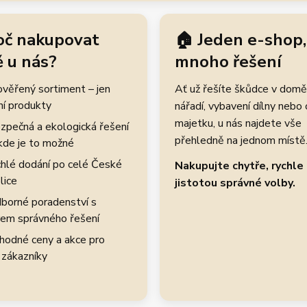
oč nakupovat
🏠 Jeden e-shop,
 u nás?
mnoho řešení
rověřený sortiment – jen
Ať už řešíte škůdce v domě
ní produkty
nářadí, vybavení dílny nebo
majetku, u nás najdete vše
zpečná a ekologická řešení
přehledně na jednom místě
kde je to možné
hlé dodání po celé České
Nakupujte chytře, rychle 
lice
jistotou správné volby.
borné poradenství s
em správného řešení
hodné ceny a akce pro
 zákazníky