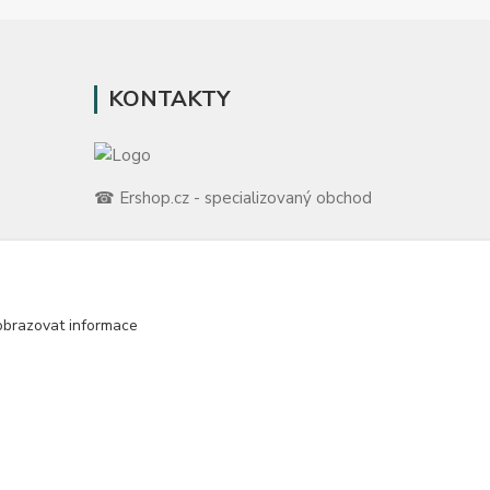
KONTAKTY
☎ Ershop.cz - specializovaný obchod
🛡️ Zákaznická podpora
📞 728 007 997
ů
⏰ Po-Pá | 7:00 - 13:30 |
obrazovat informace
m
info@repulse.cz