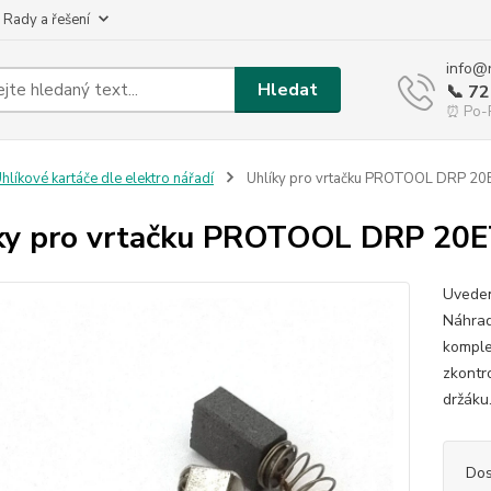
 Rady a řešení
info@
Hledat
📞 7
⏰ Po-P
hlíkové kartáče dle elektro nářadí
Uhlíky pro vrtačku PROTOOL DRP 2
ky pro vrtačku PROTOOL DRP 20
Uveden
Náhrad
komple
zkontr
držáku
Dos