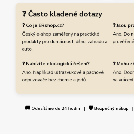
❓ Často kladené dotazy
❓ Co je ERshop.cz?
❓ Jsou p
Český e-shop zaměřený na praktické
Ano. Do n
produkty pro domácnost, dílnu, zahradu a
prověřené
auto.
❓ Nabízíte ekologická řešení?
❓ Mohu zb
Ano. Například ultrazvukové a pachové
Ano. Dodr
odpuzovače bez chemie a jedů.
na vrácení
🚚
🛡️
Odesíláme do 24 hodin |
Bezpečný nákup