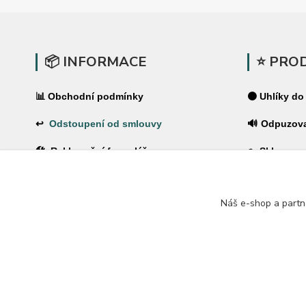
📦 INFORMACE
⭐ PRO
📊 Obchodní podmínky
⚫ Uhlíky do
↩
Odstoupení od smlouvy
🔊 Odpuzov
🛠 Reklamační formulář
🪤 Sklopce a
❓Časté dotazy
🌿 Pachové 
Náš e-shop a partn
🔐 Ochrana osobních údajů
⚡ Elektrické
🚚 PPL-domů / PPL-výdejní místo
🏠 Pro dům 