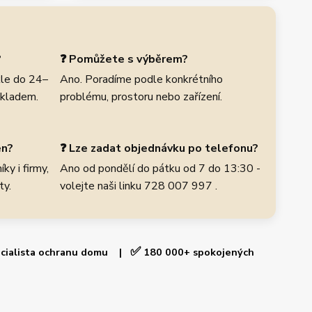
?
❓ Pomůžete s výběrem?
le do 24–
Ano. Poradíme podle konkrétního
skladem.
problému, prostoru nebo zařízení.
en?
❓ Lze zadat objednávku po telefonu?
ky i firmy,
Ano od pondělí do pátku od 7 do 13:30 -
ty.
volejte naši linku 728 007 997 .
✅
cialista ochranu domu |
180 000+ spokojených