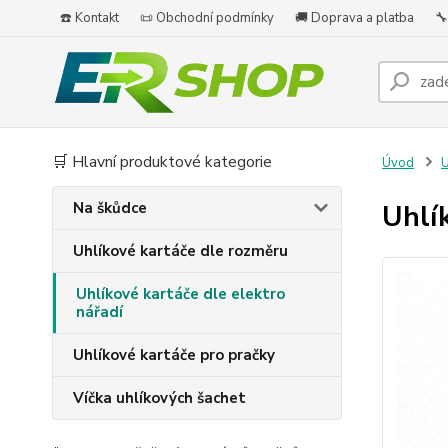
☎️ Kontakt
📜 Obchodní podmínky
🚚 Doprava a platba
🔧
🛒 Hlavní produktové kategorie
Úvod
U
Na škůdce
Uhlí
Uhlíkové kartáče dle rozměru
Uhlíkové kartáče dle elektro
nářadí
Uhlíkové kartáče pro pračky
Víčka uhlíkových šachet