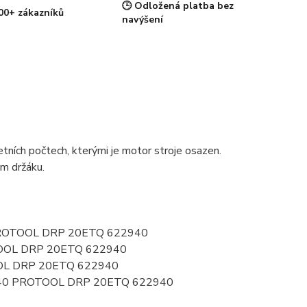
🕒 Odložená platba bez
00+ zákazníků
navýšení
ních počtech, kterými je motor stroje osazen.
ém držáku.
0 PROTOOL DRP 20ETQ 622940
OTOOL DRP 20ETQ 622940
OOL DRP 20ETQ 622940
2940 PROTOOL DRP 20ETQ 622940