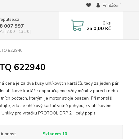
Přihlášení
repulse.cz
0
ks
28 007 997
za
0,00 Kč
á | 7:00 - 13:30 |
0ETQ 622940
ETQ 622940
á cena je za dva kusy uhlíkových kartáčů, tedy za jeden pár.
ní uhlíkové kartáče doporučujeme vždy měnit v párech nebo
tních počtech, kterými je motor stroje osazen. Při montáži
olujte, zda se uhlíkový kartáč volně pohybuje v uhlíkovém
. Uhlíky pro vrtačku PROTOOL DRP 2...
celý popis
tupnost
Skladem 10