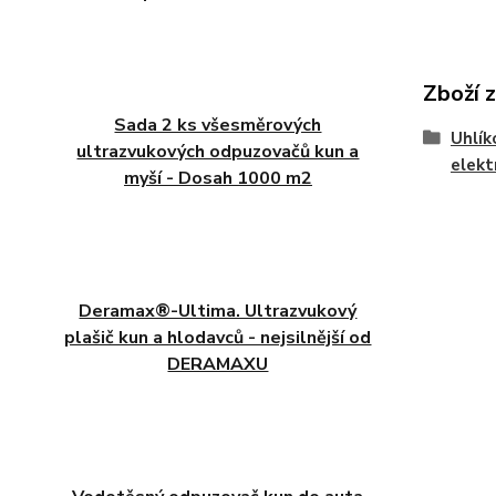
Zboží 
Sada 2 ks všesměrových
Uhlík
ultrazvukových odpuzovačů kun a
elekt
myší - Dosah 1000 m2
Deramax®-Ultima. Ultrazvukový
plašič kun a hlodavců - nejsilnější od
DERAMAXU