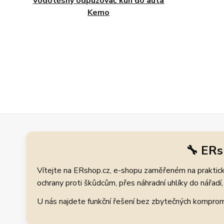
Vodotěsný odpuzovač kun do auta
Kemo
🔧 ERs
Vítejte na ERshop.cz, e-shopu zaměřeném na praktické
ochrany proti škůdcům, přes náhradní uhlíky do nářadí, 
U nás najdete funkční řešení bez zbytečných kompromis