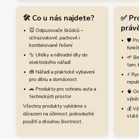
🛠️ Co u nás najdete?
✅ Pr
právě
🐭 Odpuzovače škůdců –
ultrazvukové, pachové i
🛡️ P
kombinované řešení
funkč
🔩 Uhlíky a náhradní díly do
🌱 Be
elektrického nářadí
tam, 
🧰 Nářadí a praktické vybavení
⚡ Ryc
pro dílnu a domácnost
repub
🚗 Produkty pro ochranu auta a
🧠 Od
technických prostor
výběr
Všechny produkty vybíráme s
💰 Vý
důrazem na účinnost, jednoduché
stálé
použití a dlouhou životnost.