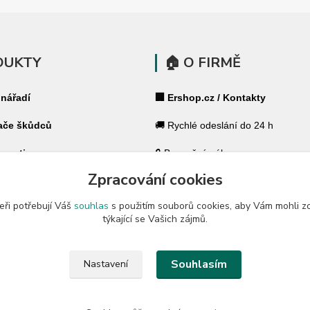
DUKTY
🏠 O FIRMĚ
 nářadí
🏢 Ershop.cz / Kontakty
ače škůdců
🚚 Rychlé odeslání do 24 h
 pasti
🔒 Bezpečný nákup
Zpracování cookies
ohradníky
⭐ 180 000+ spokojených zákazník
eři potřebují Váš
souhlas
s použitím souborů cookies, aby Vám mohli z
 ohradníky
🇨🇿 Český specialista pro váš dů
týkající se Vašich zájmů.
a zahradu
🛡️ GARANCE ✔ 14 dní na vrácení
Souhlasím
Nastavení