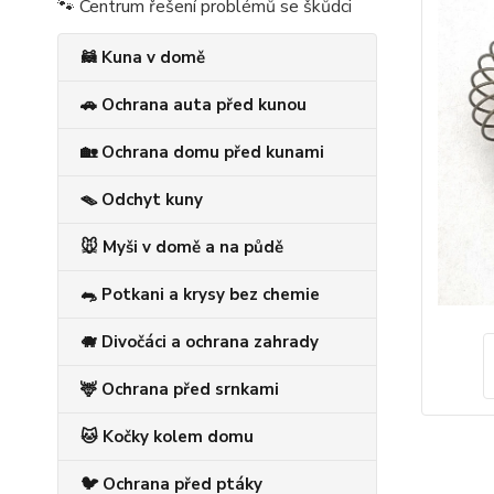
🐾 Centrum řešení problémů se škůdci
🦝 Kuna v domě
🚗 Ochrana auta před kunou
🏡 Ochrana domu před kunami
🪤 Odchyt kuny
🐭 Myši v domě a na půdě
🐀 Potkani a krysy bez chemie
🐗 Divočáci a ochrana zahrady
🦌 Ochrana před srnkami
🐱 Kočky kolem domu
🐦 Ochrana před ptáky