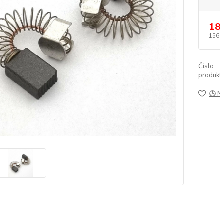
18
156
Číslo
produkt
🕒 