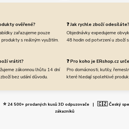
rodukty ověřené?
❓ Jak rychle zboží odesíláte
abídky zařazujeme pouze
Objednávky expedujeme obvyk
 produkty s reálným využitím.
48 hodin od potvrzení u zboží 
oží vrátit?
❓ Pro koho je ERshop.cz urč
žujeme zákonnou lhůtu 14 dní
Pro domácnosti, kutily, řemeslní
 zboží bez udání důvodu.
které hledají spolehlivé produk
⭐
🇨🇿
 |
24 500+ prodaných kusů 3D odpuzovače |
Český spe
zákazníků