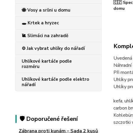
🇨🇿 Spec
domu
🐝 Vosy a sršni u domu
🕳️ Krtek a hryzec
🐌 Slimáci na zahradě
Komple
⚙️ Jak vybrat uhlíky do nářadí
Uvedená c
Uhlíkové kartáče podle
Náhradní 
rozměru
Při montá
Uhlíkové kartáče podle elektro
Uhlíky 
nářadí
Uhlíky 
kefa, u
carbon 
Kohlebü
🛡️ Doporučené řešení
szczotk
Zábrana proti kunám – Sada 2 kusů