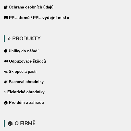
🔐 Ochrana osobních údajů
🚚 PPL-domů / PPL-výdejní místo
⭐ PRODUKTY
⚫ Uhlíky do nářadí
🔊 Odpuzovače škůdců
🪤 Sklopce a pasti
🌿 Pachové ohradníky
⚡ Elektrické ohradníky
🏠 Pro dům a zahradu
🏠 O FIRMĚ