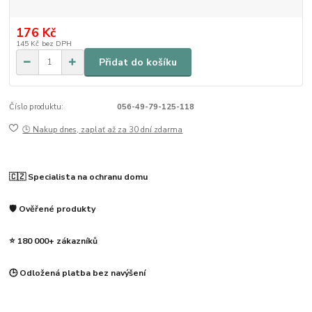
176 Kč
145 Kč
bez DPH
Přidat do košíku
Číslo produktu:
056-49-79-125-118
🕒 Nakup dnes, zaplať až za 30 dní zdarma
🇨🇿 Specialista na ochranu domu
🛡️ Ověřené produkty
⭐ 180 000+ zákazníků
🕒 Odložená platba bez navýšení