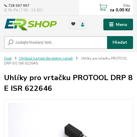
0
ks
📞 728 007 997
za
0,00 Kč
⏰ Po-Pá | 7:00 - 13:30 |
Menu
Hledat
Úvod
Uhlíkové kartáče dle elektro nářadí
Uhlíky pro vrtačku PROTOOL
DRP 8 E ISR 622646
Uhlíky pro vrtačku PROTOOL DRP 8
E ISR 622646