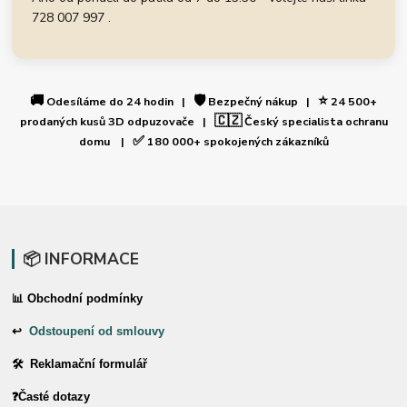
728 007 997 .
🚚
🛡️
⭐
Odesíláme do 24 hodin |
Bezpečný nákup |
24 500+
🇨🇿
prodaných kusů 3D odpuzovače |
Český specialista ochranu
✅
domu |
180 000+ spokojených zákazníků
📦 INFORMACE
📊 Obchodní podmínky
↩
Odstoupení od smlouvy
🛠 Reklamační formulář
❓Časté dotazy