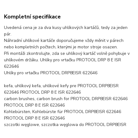
Kompletní specifikace
Uvedená cena je za dva kusy uhlíkových kartáčů, tedy za jeden
pár.
Náhradní uhlíkové kartáče doporučujeme vždy měnit v párech
nebo kompletních počtech, kterými je motor stroje osazen.
Při montáži zkontrolujte, zda se uhlíkový kartáč volně pohybuje v
uhlíkovém držáku. Uhlíky pro vrtačku PROTOOL DRP 8 E ISR
622646
Uhlíky pro vrtačku PROTOOL DRP8EISR 622646
kefa, uhlíkový kefa, uhlíkové kefy pre PROTOOL DRP8EISR
622646 PROTOOL DRP 8 E ISR 622646
carbon brushes, carbon brush for PROTOOL DRP8EISR 622646
PROTOOL DRP 8 E ISR 622646
Kohlebürsten, Kohlebürste für PROTOOL DRP8EISR 622646
PROTOOL DRP 8 E ISR 622646
szczotki węglowe, szczotka węglowa do PROTOOL DRP8EISR