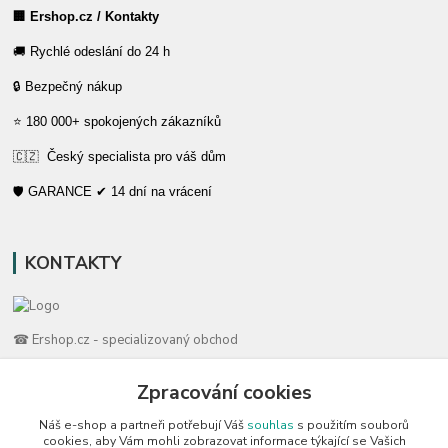
🏢 Ershop.cz / Kontakty
🚚 Rychlé odeslání do 24 h
🔒 Bezpečný nákup
⭐ 180 000+ spokojených zákazníků
🇨🇿 Český specialista pro váš dům
🛡️ GARANCE ✔ 14 dní na vrácení
KONTAKTY
☎ Ershop.cz - specializovaný obchod
🛡️ Zákaznická podpora
Zpracování cookies
📞 728 007 997
Náš e-shop a partneři potřebují Váš
souhlas
s použitím souborů
⏰ Po-Pá | 7:00 - 13:30 |
cookies, aby Vám mohli zobrazovat informace týkající se Vašich