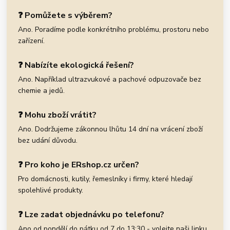
❓ Pomůžete s výběrem?
Ano. Poradíme podle konkrétního problému, prostoru nebo
zařízení.
❓ Nabízíte ekologická řešení?
Ano. Například ultrazvukové a pachové odpuzovače bez
chemie a jedů.
❓ Mohu zboží vrátit?
Ano. Dodržujeme zákonnou lhůtu 14 dní na vrácení zboží
bez udání důvodu.
❓ Pro koho je ERshop.cz určen?
Pro domácnosti, kutily, řemeslníky i firmy, které hledají
spolehlivé produkty.
❓ Lze zadat objednávku po telefonu?
Ano od pondělí do pátku od 7 do 13:30 - volejte naši linku