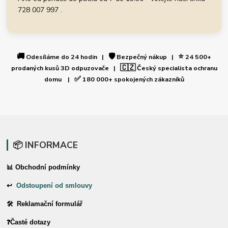
728 007 997 .
🚚
🛡️
⭐
Odesíláme do 24 hodin |
Bezpečný nákup |
24 500+
🇨🇿
prodaných kusů 3D odpuzovače |
Český specialista ochranu
✅
domu |
180 000+ spokojených zákazníků
📦 INFORMACE
📊 Obchodní podmínky
↩
Odstoupení od smlouvy
🛠 Reklamační formulář
❓Časté dotazy