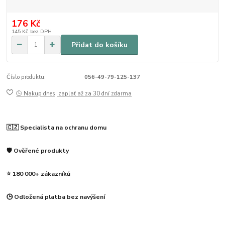
176 Kč
145 Kč
bez DPH
Přidat do košíku
Číslo produktu:
056-49-79-125-137
🕒 Nakup dnes, zaplať až za 30 dní zdarma
🇨🇿 Specialista na ochranu domu
🛡️ Ověřené produkty
⭐ 180 000+ zákazníků
🕒 Odložená platba bez navýšení