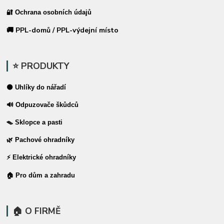
🔐 Ochrana osobních údajů
🚚 PPL-domů / PPL-výdejní místo
⭐ PRODUKTY
⚫ Uhlíky do nářadí
🔊 Odpuzovače škůdců
🪤 Sklopce a pasti
🌿 Pachové ohradníky
⚡ Elektrické ohradníky
🏠 Pro dům a zahradu
🏠 O FIRMĚ