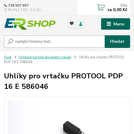
0
ks
📞 728 007 997
za
0,00 Kč
⏰ Po-Pá | 7:00 - 13:30 |
Menu
Hledat
Úvod
Uhlíkové kartáče dle elektro nářadí
Uhlíky pro vrtačku PROTOOL
PDP 16 E 586046
Uhlíky pro vrtačku PROTOOL PDP
16 E 586046