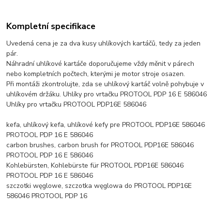
Kompletní specifikace
Uvedená cena je za dva kusy uhlíkových kartáčů, tedy za jeden
pár.
Náhradní uhlíkové kartáče doporučujeme vždy měnit v párech
nebo kompletních počtech, kterými je motor stroje osazen.
Při montáži zkontrolujte, zda se uhlíkový kartáč volně pohybuje v
uhlíkovém držáku. Uhlíky pro vrtačku PROTOOL PDP 16 E 586046
Uhlíky pro vrtačku PROTOOL PDP16E 586046
kefa, uhlíkový kefa, uhlíkové kefy pre PROTOOL PDP16E 586046
PROTOOL PDP 16 E 586046
carbon brushes, carbon brush for PROTOOL PDP16E 586046
PROTOOL PDP 16 E 586046
Kohlebürsten, Kohlebürste für PROTOOL PDP16E 586046
PROTOOL PDP 16 E 586046
szczotki węglowe, szczotka węglowa do PROTOOL PDP16E
586046 PROTOOL PDP 16