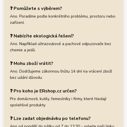
❓ Pomůžete s výběrem?
Ano. Poradíme podle konkrétního problému, prostoru nebo
zařízení.
❓ Nabízíte ekologická řešení?
Ano. Například ultrazvukové a pachové odpuzovače bez
chemie a jedů.
❓ Mohu zboží vrátit?
Ano. Dodržujeme zákonnou lhůtu 14 dní na vrácení zboží
bez udání důvodu.
❓ Pro koho je ERshop.cz určen?
Pro domácnosti, kutily, řemeslníky i firmy, které hledají
spolehlivé produkty.
❓ Lze zadat objednávku po telefonu?
Ano od pondělí do pátku od 7 do 13:30 - volejte naši linku