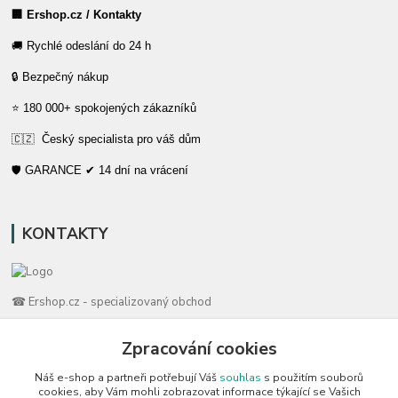
🏢 Ershop.cz / Kontakty
🚚 Rychlé odeslání do 24 h
🔒 Bezpečný nákup
⭐ 180 000+ spokojených zákazníků
🇨🇿 Český specialista pro váš dům
🛡️ GARANCE ✔ 14 dní na vrácení
KONTAKTY
☎ Ershop.cz - specializovaný obchod
🛡️ Zákaznická podpora
Zpracování cookies
📞 728 007 997
Náš e-shop a partneři potřebují Váš
souhlas
s použitím souborů
⏰ Po-Pá | 7:00 - 13:30 |
cookies, aby Vám mohli zobrazovat informace týkající se Vašich