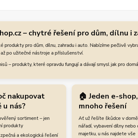
hop.cz – chytré řešení pro dům, dílnu i 
 produkty pro dům, dílnu, zahradu i auto. Nabízíme pečlivě vybr
až po užitečné nástroje a příslušenství.
ů – produkty, které opravdu fungují a dávají smysl jak pro domácí
oč nakupovat
🏠 Jeden e-shop,
 u nás?
mnoho řešení
rověřený sortiment – jen
Ať už řešíte škůdce v domě
ní produkty
nářadí, vybavení dílny nebo
majetku, u nás najdete vše
zpečná a ekologická řešení