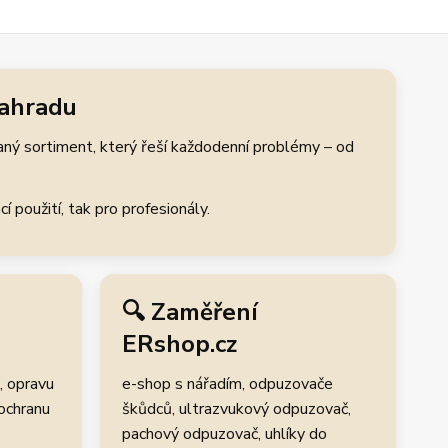
zahradu
aný sortiment, který řeší každodenní problémy – od
 použití, tak pro profesionály.
🔍 Zaměření
ERshop.cz
, opravu
e-shop s nářadím, odpuzovače
 ochranu
škůdců, ultrazvukový odpuzovač,
pachový odpuzovač, uhlíky do