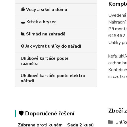
Komple
🐝 Vosy a sršni u domu
Uvedená c
Náhradní 
🕳️ Krtek a hryzec
Při montá
🐌 Slimáci na zahradě
649462
Uhlíky 
⚙️ Jak vybrat uhlíky do nářadí
kefa, uh
Uhlíkové kartáče podle
carbon 
rozměru
Kohlebü
Uhlíkové kartáče podle elektro
szczotki
nářadí
Zboží 
🛡️ Doporučené řešení
Uhlík
Zábrana proti kunám – Sada 2 kusů