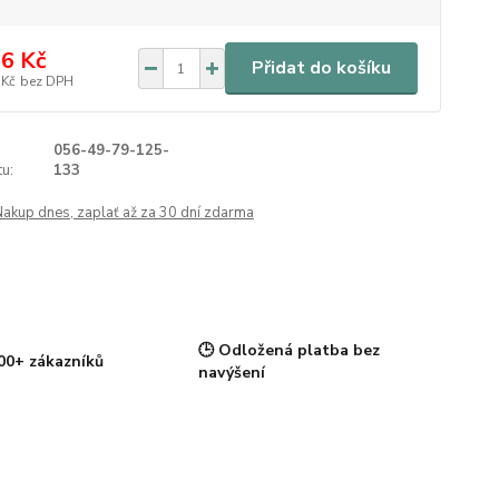
6 Kč
Přidat do košíku
 Kč
bez DPH
056-49-79-125-
u:
133
Nakup dnes, zaplať až za 30 dní zdarma
🕒 Odložená platba bez
00+ zákazníků
navýšení