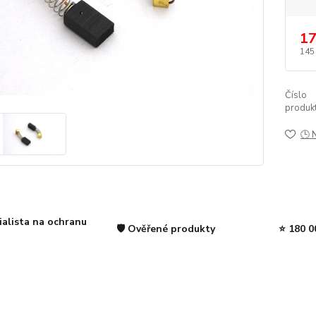
17
145
Číslo
produkt
🕒 
ialista na ochranu
🛡️ Ověřené produkty
⭐ 180 0