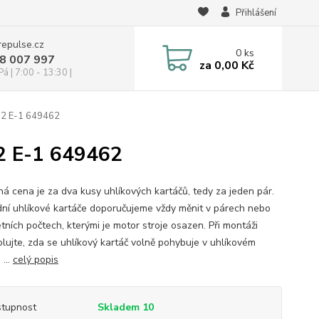
Přihlášení
repulse.cz
0
ks
28 007 997
za
0,00 Kč
á | 7:00 - 13:30 |
-2 E-1 649462
2 E-1 649462
á cena je za dva kusy uhlíkových kartáčů, tedy za jeden pár.
ní uhlíkové kartáče doporučujeme vždy měnit v párech nebo
tních počtech, kterými je motor stroje osazen. Při montáži
olujte, zda se uhlíkový kartáč volně pohybuje v uhlíkovém
 ...
celý popis
tupnost
Skladem 10