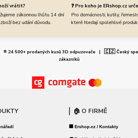
oží vrátit?
❓ Pro koho je ERshop.cz urč
žujeme zákonnou lhůtu 14 dní
Pro domácnosti, kutily, řemeslní
 zboží bez udání důvodu.
které hledají spolehlivé produk
⭐
🇨🇿
 |
24 500+ prodaných kusů 3D odpuzovače |
Český spe
zákazníků
DUKTY
🏠 O FIRMĚ
 nářadí
🏢 Ershop.cz / Kontakty