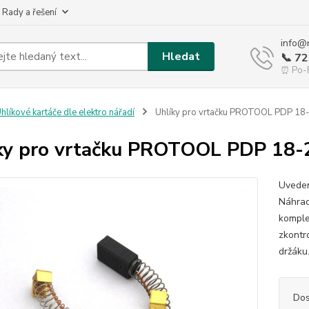
 Rady a řešení
info@
Hledat
📞 7
⏰ Po-P
hlíkové kartáče dle elektro nářadí
Uhlíky pro vrtačku PROTOOL PDP 18
ky pro vrtačku PROTOOL PDP 18-
Uveden
Náhrad
komple
zkontr
držáku.
Dos