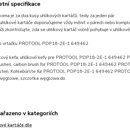
tní specifikace
ena je za dva kusy uhlíkových kartáčů, tedy za jeden pár.
uhlíkové kartáče doporučujeme vždy měnit v párech nebo komplet
ži zkontrolujte, zda se uhlíkový kartáč volně pohybuje v uhlí
pro vrtačku PROTOOL PDP18-2E-1 649462
líkový kefa, uhlíkové kefy pre PROTOOL PDP18-2E-1 6494
brushes, carbon brush for PROTOOL PDP18-2E-1 649462 PR
rsten, Kohlebürste für PROTOOL PDP18-2E-1 649462 PROT
 węglowe, szczotka węglowa do
zařazeno v kategoriích
ové kartáče dle