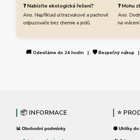
❓ Nabízíte ekologická řešení?
❓ Mohu zb
Ano. Například ultrazvukové a pachové
Ano. Dodr
odpuzovače bez chemie a jedů.
na vrácení
🚚
🛡️
Odesíláme do 24 hodin |
Bezpečný nákup
📦 INFORMACE
⭐ PRO
📊 Obchodní podmínky
⚫ Uhlíky do