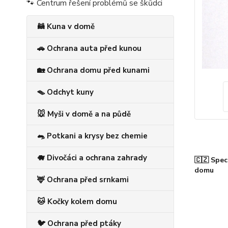
🐾 Centrum řešení problémů se škůdci
🦝 Kuna v domě
🚗 Ochrana auta před kunou
🏡 Ochrana domu před kunami
🪤 Odchyt kuny
🐭 Myši v domě a na půdě
🐀 Potkani a krysy bez chemie
🐗 Divočáci a ochrana zahrady
🇨🇿 Spec
domu
🦌 Ochrana před srnkami
🐱 Kočky kolem domu
🐦 Ochrana před ptáky