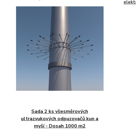
elekt
Sada 2 ks všesměrových
ultrazvukových odpuzovačů kun a
myší - Dosah 1000 m2