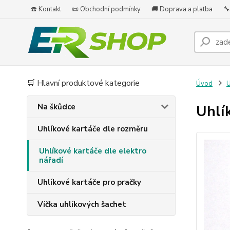
☎️ Kontakt
📜 Obchodní podmínky
🚚 Doprava a platba
🔧
🛒 Hlavní produktové kategorie
Úvod
U
Na škůdce
Uhlí
Uhlíkové kartáče dle rozměru
Uhlíkové kartáče dle elektro
nářadí
Uhlíkové kartáče pro pračky
Víčka uhlíkových šachet