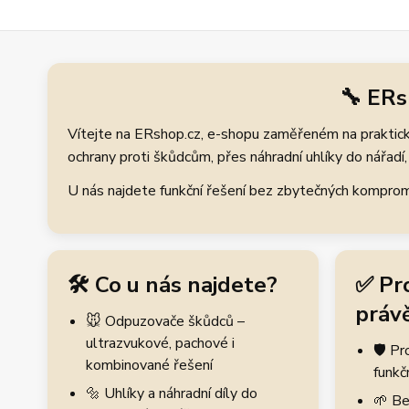
🔧 ERs
Vítejte na ERshop.cz, e-shopu zaměřeném na praktické
ochrany proti škůdcům, přes náhradní uhlíky do nářadí, 
U nás najdete funkční řešení bez zbytečných kompromis
🛠️ Co u nás najdete?
✅ Pr
právě
🐭 Odpuzovače škůdců –
ultrazvukové, pachové i
🛡️ P
kombinované řešení
funkč
🔩 Uhlíky a náhradní díly do
🌱 Be