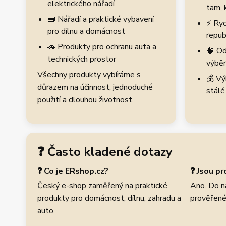
elektrického nářadí
tam, 
🧰 Nářadí a praktické vybavení
⚡ Ryc
pro dílnu a domácnost
repub
🚗 Produkty pro ochranu auta a
🧠 Od
technických prostor
výběr
Všechny produkty vybíráme s
💰 Vý
důrazem na účinnost, jednoduché
stálé
použití a dlouhou životnost.
❓ Často kladené dotazy
❓ Co je ERshop.cz?
❓ Jsou p
Český e-shop zaměřený na praktické
Ano. Do n
produkty pro domácnost, dílnu, zahradu a
prověřené
auto.