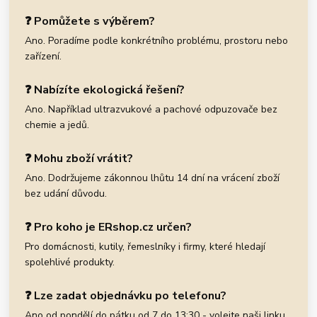
❓ Pomůžete s výběrem?
Ano. Poradíme podle konkrétního problému, prostoru nebo
zařízení.
❓ Nabízíte ekologická řešení?
Ano. Například ultrazvukové a pachové odpuzovače bez
chemie a jedů.
❓ Mohu zboží vrátit?
Ano. Dodržujeme zákonnou lhůtu 14 dní na vrácení zboží
bez udání důvodu.
❓ Pro koho je ERshop.cz určen?
Pro domácnosti, kutily, řemeslníky i firmy, které hledají
spolehlivé produkty.
❓ Lze zadat objednávku po telefonu?
Ano od pondělí do pátku od 7 do 13:30 - volejte naši linku