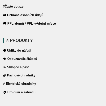
❓Časté dotazy
🔐 Ochrana osobních údajů
🚚 PPL-domů / PPL-výdejní místo
⭐ PRODUKTY
⚫ Uhlíky do nářadí
🔊 Odpuzovače škůdců
🪤 Sklopce a pasti
🌿 Pachové ohradníky
⚡ Elektrické ohradníky
🏠 Pro dům a zahradu