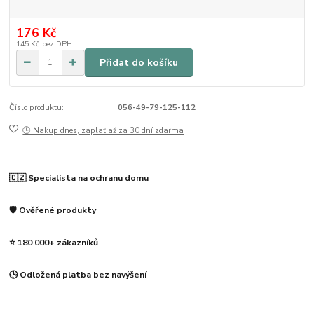
176 Kč
145 Kč
bez DPH
Přidat do košíku
Číslo produktu:
056-49-79-125-112
🕒 Nakup dnes, zaplať až za 30 dní zdarma
🇨🇿 Specialista na ochranu domu
🛡️ Ověřené produkty
⭐ 180 000+ zákazníků
🕒 Odložená platba bez navýšení