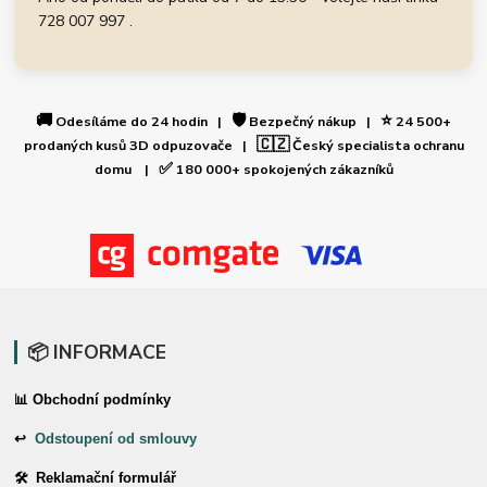
728 007 997 .
🚚
🛡️
⭐
Odesíláme do 24 hodin |
Bezpečný nákup |
24 500+
🇨🇿
prodaných kusů 3D odpuzovače |
Český specialista ochranu
✅
domu |
180 000+ spokojených zákazníků
📦 INFORMACE
📊 Obchodní podmínky
↩
Odstoupení od smlouvy
🛠 Reklamační formulář