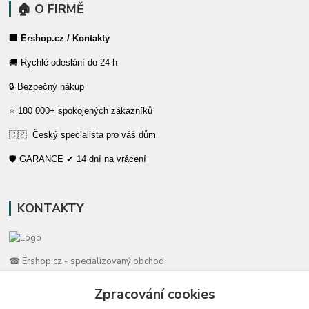
🏠 O FIRMĚ
🏢 Ershop.cz / Kontakty
🚚 Rychlé odeslání do 24 h
🔒 Bezpečný nákup
⭐ 180 000+ spokojených zákazníků
🇨🇿 Český specialista pro váš dům
🛡️ GARANCE ✔ 14 dní na vrácení
KONTAKTY
☎ Ershop.cz - specializovaný obchod
Zpracování cookies
🛡️ Zákaznická podpora
📞 728 007 997