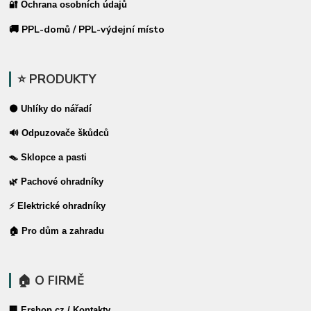
🔐 Ochrana osobních údajů
🚚 PPL-domů / PPL-výdejní místo
⭐ PRODUKTY
⚫ Uhlíky do nářadí
🔊 Odpuzovače škůdců
🪤 Sklopce a pasti
🌿 Pachové ohradníky
⚡ Elektrické ohradníky
🏠 Pro dům a zahradu
🏠 O FIRMĚ
🏢 Ershop.cz / Kontakty