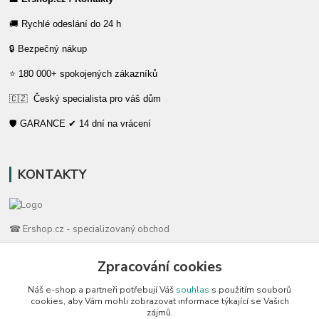
🚚 Rychlé odeslání do 24 h
🔒 Bezpečný nákup
⭐ 180 000+ spokojených zákazníků
🇨🇿 Český specialista pro váš dům
🛡️ GARANCE ✔ 14 dní na vrácení
KONTAKTY
☎ Ershop.cz - specializovaný obchod
🛡️ Zákaznická podpora
Zpracování cookies
📞 728 007 997
Náš e-shop a partneři potřebují Váš
souhlas
s použitím souborů
⏰ Po-Pá | 7:00 - 13:30 |
cookies, aby Vám mohli zobrazovat informace týkající se Vašich
zájmů.