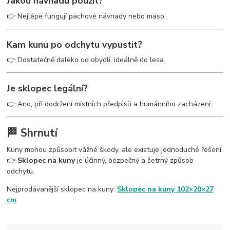
Jakou návnadu použít?
👉 Nejlépe fungují pachové návnady nebo maso.
Kam kunu po odchytu vypustit?
👉 Dostatečně daleko od obydlí, ideálně do lesa.
Je sklopec legální?
👉 Ano, při dodržení místních předpisů a humánního zacházení.
🏁 Shrnutí
Kuny mohou způsobit vážné škody, ale existuje jednoduché řešení.
👉
Sklopec na kuny
je účinný, bezpečný a šetrný způsob
odchytu.
Nejprodávanější sklopec na kuny:
Sklopec na kuny 102×20×27
cm