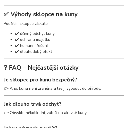
✅ Výhody sklopce na kuny
Použitím sklopce získáte:
✔️ účinný odchyt kuny
✔️ ochranu majetku
✔️ humánní řešení
✔️ dlouhodobý efekt
❓ FAQ – Nejčastější otázky
Je sklopec pro kunu bezpečný?
👉 Ano, kuna není zraněna a lze ji vypustit do přírody.
Jak dlouho trvá odchyt?
👉 Obvykle několik dní, záleží na aktivitě kuny.