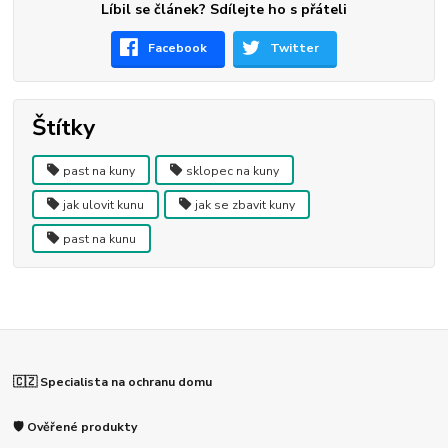
Líbil se článek? Sdílejte ho s přáteli
Facebook
Twitter
Štítky
past na kuny
sklopec na kuny
jak ulovit kunu
jak se zbavit kuny
past na kunu
🇨🇿 Specialista na ochranu domu
🛡️ Ověřené produkty