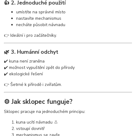
👍 2. Jednoduché použití
umístíte na správné místo
nastavíte mechanismus
necháte působit návnadu
👉 Ideální i pro začátečníky.
🌿 3. Humánní odchyt
✔️ kuna není zraněna
✔️ možnost vypuštění zpět do přírody
✔️ ekologické řešení
👉 Šetrné k přírodě i zvířatům.
⚙️ Jak sklopec funguje?
Sklopec pracuje na jednoduchém principu:
kuna ucítí návnadu 👃
vstoupí dovnitř
mechanismus se zavře