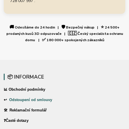
728 007 997 .
🚚
🛡️
⭐
Odesíláme do 24 hodin |
Bezpečný nákup |
24 500+
🇨🇿
prodaných kusů 3D odpuzovače |
Český specialista ochranu
✅
domu |
180 000+ spokojených zákazníků
📦 INFORMACE
📊 Obchodní podmínky
↩
Odstoupení od smlouvy
🛠 Reklamační formulář
❓Časté dotazy