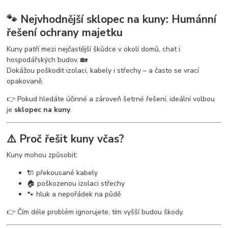
🐾 Nejvhodnější sklopec na kuny: Humánní
řešení ochrany majetku
Kuny patří mezi nejčastější škůdce v okolí domů, chat i
hospodářských budov. 🏡
Dokážou poškodit izolaci, kabely i střechy – a často se vrací
opakovaně.
👉 Pokud hledáte účinné a zároveň šetrné řešení, ideální volbou
je
sklopec na kuny
.
⚠️ Proč řešit kuny včas?
Kuny mohou způsobit:
🔌 překousané kabely
🏠 poškozenou izolaci střechy
🐾 hluk a nepořádek na půdě
👉 Čím déle problém ignorujete, tím vyšší budou škody.