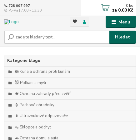
0
ks
📞 728 007 997
za
0,00 Kč
⏰ Po-Pá | 7:00 - 13:30 |
Menu
Hledat
Kategorie blogu
🦝 Kuna a ochrana proti kunám
🐭 Potkani a myši
🐗 Ochrana zahrady před zvěří
🧴 Pachové ohradníky
📡 Ultrazvukové odpuzovače
🪤 Sklopce a odchyt
🚗 Ochrana domu a auta