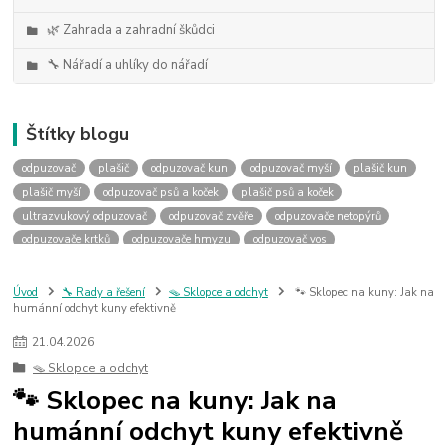
🌿 Zahrada a zahradní škůdci
🔧 Nářadí a uhlíky do nářadí
Štítky blogu
odpuzovač
plašič
odpuzovač kun
odpuzovač myší
plašič kun
plašič myší
odpuzovač psů a koček
plašič psů a koček
ultrazvukový odpuzovač
odpuzovač zvěře
odpuzovače netopýrů
odpuzovače krtků
odpuzovače hmyzu
odpuzovač vos
odpuzovače ptáků
uhlíky do nářadí
výměna uhlíků
náhradní uhlíky
uhlíky podle rozměru
uhlky podle rozměru
Úvod
🔧 Rady a řešení
🪤 Sklopce a odchyt
🐾 Sklopec na kuny: Jak na
humánní odchyt kuny efektivně
jak vybrat uhlíky
jaké uhlíky
past na kuny
sklopec na kuny
jak ulovit kunu
jak se zbavit kuny
past na kunu
21
.
04
.
2026
odpuzovač kun do auta
kuna v autě
deramax auto
kemo m180
🪤 Sklopce a odchyt
kemo m176
kemo m100n
plašič kun do auta
🐾 Sklopec na kuny: Jak na
plašička kun do auta
odpuzovač prasat
ochrana před divočáky
humánní odchyt kuny efektivně
jak na prasata
odpuzovač divočáků