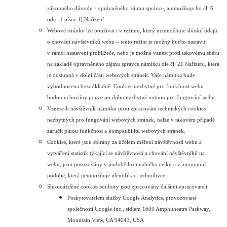
zákonného důvodu - oprávněného zájmu správce, a umožňuje ho čl. 6
odst. 1 písm. f) Nařízení.
Webové stránky lze používat i v režimu, který neumožňuje sbírání údajů
o chování návštěvníků webu – tento režim je možný buďto nastavit
v rámci nastavení prohlížeče, nebo je možné vznést proti takovému sběru
na základě oprávněného zájmu správce námitku dle čl. 21 Nařízení, která
je dostupná v dolní části webových stránek. Vaše námitka bude
vyhodnocena bezodkladně. Cookies nezbytné pro funkčnost webu
budou uchovány pouze po dobu nezbytně nutnou pro fungování webu.
Vznese-li návštěvník námitku proti zpracování technických cookies
nezbytných pro fungování webových stránek, nelze v takovém případě
zaručit plnou funkčnost a kompatibilitu webových stránek.
Cookies, které jsou sbírány za účelem měření návštěvnosti webu a
vytváření statistik týkající se návštěvnosti a chování návštěvníků na
webu, jsou posuzovány v podobě hromadného celku a v anonymní
podobě, která neumožňuje identifikaci jednotlivce.
Shromážděné cookies soubory jsou zpracovány dalšími zpracovateli:
Poskytovatelem služby Google Analytics, provozované
společností Google Inc., sídlem 1600 Amphitheatre Parkway,
Mountain View, CA 94043, USA