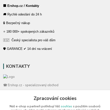
🏢 Ershop.cz / Kontakty
🚚 Rychlé odeslání do 24 h
🔒 Bezpečný nákup
⭐ 180 000+ spokojených zákazníků
🇨🇿 Český specialista pro váš dům
🛡️ GARANCE ✔ 14 dní na vrácení
KONTAKTY
☎ Ershop.cz - specializovaný obchod
🛡️ Zákaznická podpora
Zpracování cookies
📞 728 007 997
Náš e-shop a partneři potřebují Váš
souhlas
s použitím souborů
⏰ Po-Pá | 7:00 - 13:30 |