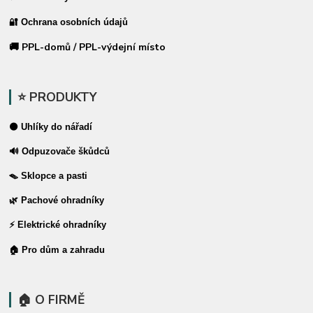
🔐 Ochrana osobních údajů
🚚 PPL-domů / PPL-výdejní místo
⭐ PRODUKTY
⚫ Uhlíky do nářadí
🔊 Odpuzovače škůdců
🪤 Sklopce a pasti
🌿 Pachové ohradníky
⚡ Elektrické ohradníky
🏠 Pro dům a zahradu
🏠 O FIRMĚ