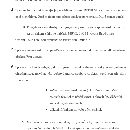
Zpracování osobních údajů je prováděno firmou REPULSE s.r.o. tedy správcem
osobních údajů. Osobní údaje pro tohoto správce zpracovávají také zpracovatelé:
Poskytovatelem služby Eshop-rychle, provozované společností Golemos
s.r.o., sídlem Zátkovo nábřeží 448/73, 370 01, České Budějovice
Osobní údaje nebudou předány do třetích zemí mimo EU.
Správce nemá osobu tzv. pověřence. Správce lze kontaktovat na emailové adrese:
obchod@repulse.cz
Správce osobních údajů, jakožto provozovatel webové stránky www.pachove-
ohradniky.eu, užívá na této webové stránce soubory cookies, které jsou zde užity
za účelem:
měření návštěvnosti webových stránek a vytváření
statistik týkající se návštěvnosti a chování návštěvníků
na webových stránkách
základní funkčnosti webových stránek
Sběr cookies za účelem uvedeným výše může být považováno za
zpracování osobních údajů. Takové zpracování je možné na základě