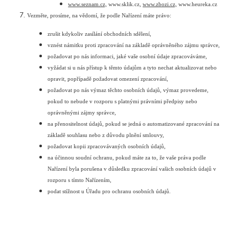
www.seznam.cz,
www.sklik.cz,
www.zbozi.cz,
www.heureka.cz
Vezměte, prosíme, na vědomí, že podle Nařízení máte právo:
zrušit kdykoliv zasílání obchodních sdělení,
vznést námitku proti zpracování na základě oprávněného zájmu správce,
požadovat po nás informaci, jaké vaše osobní údaje zpracováváme,
vyžádat si u nás přístup k těmto údajům a tyto nechat aktualizovat nebo
opravit, popřípadě požadovat omezení zpracování,
požadovat po nás výmaz těchto osobních údajů, výmaz provedeme,
pokud to nebude v rozporu s platnými právními předpisy nebo
oprávněnými zájmy správce,
na přenositelnost údajů, pokud se jedná o automatizované zpracování na
základě souhlasu nebo z důvodu plnění smlouvy,
požadovat kopii zpracovávaných osobních údajů,
na účinnou soudní ochranu, pokud máte za to, že vaše práva podle
Nařízení byla porušena v důsledku zpracování vašich osobních údajů v
rozporu s tímto Nařízením,
podat stížnost u Úřadu pro ochranu osobních údajů.