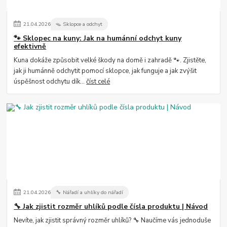
21
.
04
.
2026
🪤 Sklopce a odchyt
🐾 Sklopec na kuny: Jak na humánní odchyt kuny
efektivně
Kuna dokáže způsobit velké škody na domě i zahradě 🐾. Zjistěte,
jak ji humánně odchytit pomocí sklopce, jak funguje a jak zvýšit
úspěšnost odchytu dík...
číst celé
21
.
04
.
2026
🔧 Nářadí a uhlíky do nářadí
🔧 Jak zjistit rozměr uhlíků podle čísla produktu | Návod
Nevíte, jak zjistit správný rozměr uhlíků? 🔧 Naučíme vás jednoduše