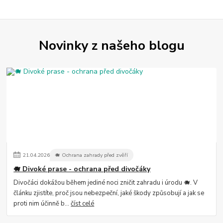
Novinky z našeho blogu
21
.
04
.
2026
🐗 Ochrana zahrady před zvěří
🐗 Divoké prase - ochrana před divočáky
Divočáci dokážou během jediné noci zničit zahradu i úrodu 🐗. V
článku zjistíte, proč jsou nebezpeční, jaké škody způsobují a jak se
proti nim účinně b...
číst celé