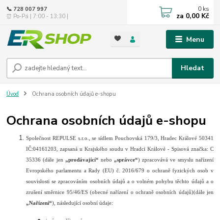
0
ks
📞 728 007 997
za
0,00 Kč
⏰ Po-Pá | 7:00 - 13:30 |
Menu
Hledat
Úvod
Ochrana osobních údajů e-shopu
Ochrana osobních údajů e-shopu
Společnost REPULSE s.r.o., se sídlem Pouchovská 179/3, Hradec Králové 50341
IČ:04161203, zapsaná u Krajského soudu v Hradci Králové - Spisová značka: C
35336 (dále jen
„prodávající“
nebo
„správce“
) zpracovává ve smyslu nařízení
Evropského parlamentu a Rady (EU) č. 2016/679 o ochraně fyzických osob v
souvislosti se zpracováním osobních údajů a o volném pohybu těchto údajů a o
zrušení směrnice 95/46/ES (obecné nařízení o ochraně osobních údajů)(dále jen
„Nařízení“
), následující osobní údaje: