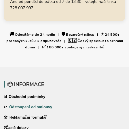
Ano od pondělí do pátku od 7 do 13:30 - volejte naši linku
728 007 997 .
🚚
🛡️
⭐
Odesíláme do 24 hodin |
Bezpečný nákup |
24 500+
🇨🇿
prodaných kusů 3D odpuzovače |
Český specialista ochranu
✅
domu |
180 000+ spokojených zákazníků
📦 INFORMACE
📊 Obchodní podmínky
↩
Odstoupení od smlouvy
🛠 Reklamační formulář
❓Časté dotazy