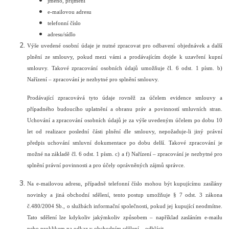
jméno, příjmení
e-mailovou adresu
telefonní číslo
adresu/sídlo
Výše uvedené osobní údaje je nutné zpracovat pro odbavení objednávek a další
plnění ze smlouvy, pokud mezi vámi a prodávajícím dojde k uzavření kupní
smlouvy. Takové zpracování osobních údajů umožňuje čl. 6 odst. 1 písm. b)
Nařízení – zpracování je nezbytné pro splnění smlouvy.
Prodávající zpracovává tyto údaje rovněž za účelem evidence smlouvy a
případného budoucího uplatnění a obranu práv a povinností smluvních stran.
Uchování a zpracování osobních údajů je za výše uvedeným účelem po dobu 10
let od realizace poslední části plnění dle smlouvy, nepožaduje-li jiný právní
předpis uchování smluvní dokumentace po dobu delší. Takové zpracování je
možné na základě čl. 6 odst. 1 písm. c) a f) Nařízení – zpracování je nezbytné pro
splnění právní povinnosti a pro účely oprávněných zájmů správce.
Na e-mailovou adresu, případně telefonní číslo mohou být kupujícímu zasílány
novinky a jiná obchodní sdělení, tento postup umožňuje § 7 odst. 3 zákona
č.480/2004 Sb., o službách informační společnosti, pokud jej kupující neodmítne.
Tato sdělení lze kdykoliv jakýmkoliv způsobem – například zasláním e-mailu
nebo proklikem na odkaz v obchodním sdělení – odhlásit.