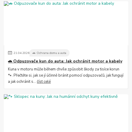
21
.
04
.
2026
🚗 Ochrana domu a auta
🚗 Odpuzovače kun do auta: Jak ochránit motor a kabely
Kuna v motoru může během chvíle způsobit škody za tisíce korun
🐾. Přečtěte si, jak se jí účinně bránit pomocí odpuzovačů, jak fungují
a jak ochránit s...
číst celé