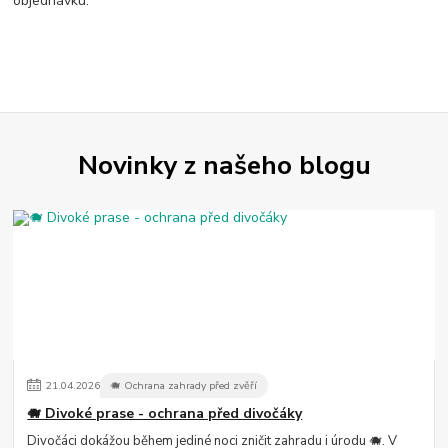
objednávku.
Novinky z našeho blogu
21
.
04
.
2026
🐗 Ochrana zahrady před zvěří
🐗 Divoké prase - ochrana před divočáky
Divočáci dokážou během jediné noci zničit zahradu i úrodu 🐗. V