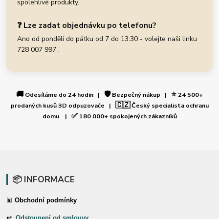
spolehlivé produkty.
❓ Lze zadat objednávku po telefonu?
Ano od pondělí do pátku od 7 do 13:30 - volejte naši linku
728 007 997 .
🚚
🛡️
⭐
Odesíláme do 24 hodin |
Bezpečný nákup |
24 500+
🇨🇿
prodaných kusů 3D odpuzovače |
Český specialista ochranu
✅
domu |
180 000+ spokojených zákazníků
📦 INFORMACE
📊 Obchodní podmínky
↩
Odstoupení od smlouvy