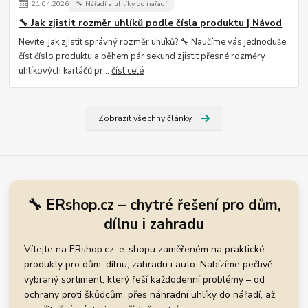
21
.
04
.
2026
🔧 Nářadí a uhlíky do nářadí
🔧 Jak zjistit rozměr uhlíků podle čísla produktu | Návod
Nevíte, jak zjistit správný rozměr uhlíků? 🔧 Naučíme vás jednoduše
číst číslo produktu a během pár sekund zjistit přesné rozměry
uhlíkových kartáčů pr...
číst celé
Zobrazit všechny články
🔧 ERshop.cz – chytré řešení pro dům,
dílnu i zahradu
Vítejte na ERshop.cz, e-shopu zaměřeném na praktické
produkty pro dům, dílnu, zahradu i auto. Nabízíme pečlivě
vybraný sortiment, který řeší každodenní problémy – od
ochrany proti škůdcům, přes náhradní uhlíky do nářadí, až