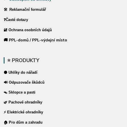
🛠 Reklamační formulář
❓Časté dotazy
🔐 Ochrana osobních údajů
🚚 PPL-domů / PPL-výdejní místo
⭐ PRODUKTY
⚫ Uhlíky do nářadí
🔊 Odpuzovače škůdců
🪤 Sklopce a pasti
🌿 Pachové ohradníky
⚡ Elektrické ohradníky
🏠 Pro dům a zahradu