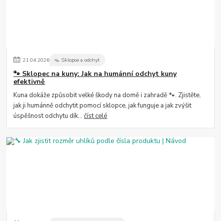
21
.
04
.
2026
🪤 Sklopce a odchyt
🐾 Sklopec na kuny: Jak na humánní odchyt kuny
efektivně
Kuna dokáže způsobit velké škody na domě i zahradě 🐾. Zjistěte,
jak ji humánně odchytit pomocí sklopce, jak funguje a jak zvýšit
úspěšnost odchytu dík...
číst celé