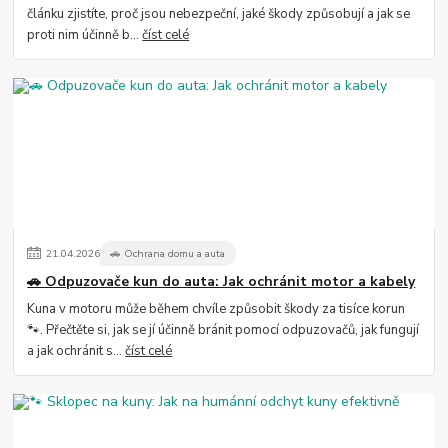
článku zjistíte, proč jsou nebezpeční, jaké škody způsobují a jak se
proti nim účinně b...
číst celé
21
.
04
.
2026
🚗 Ochrana domu a auta
🚗 Odpuzovače kun do auta: Jak ochránit motor a kabely
Kuna v motoru může během chvíle způsobit škody za tisíce korun
🐾. Přečtěte si, jak se jí účinně bránit pomocí odpuzovačů, jak fungují
a jak ochránit s...
číst celé