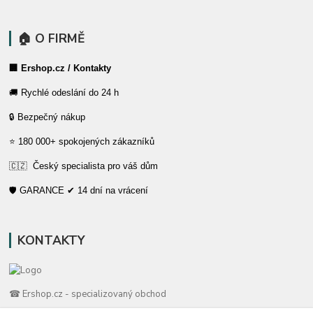
🏠 O FIRMĚ
🏢 Ershop.cz / Kontakty
🚚 Rychlé odeslání do 24 h
🔒 Bezpečný nákup
⭐ 180 000+ spokojených zákazníků
🇨🇿 Český specialista pro váš dům
🛡️ GARANCE ✔ 14 dní na vrácení
KONTAKTY
☎ Ershop.cz - specializovaný obchod