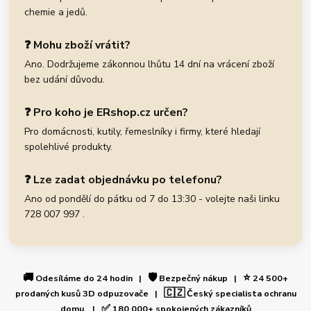
chemie a jedů.
❓ Mohu zboží vrátit?
Ano. Dodržujeme zákonnou lhůtu 14 dní na vrácení zboží
bez udání důvodu.
❓ Pro koho je ERshop.cz určen?
Pro domácnosti, kutily, řemeslníky i firmy, které hledají
spolehlivé produkty.
❓ Lze zadat objednávku po telefonu?
Ano od pondělí do pátku od 7 do 13:30 - volejte naši linku
728 007 997 .
🚚
🛡️
⭐
Odesíláme do 24 hodin |
Bezpečný nákup |
24 500+
🇨🇿
prodaných kusů 3D odpuzovače |
Český specialista ochranu
✅
domu |
180 000+ spokojených zákazníků