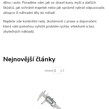
jak na prasata
odpuzovač divočáků
dílnu i auto. Poradíme vám, jak se zbavit kuny, myší a dalších
škůdců, jak ochránit majetek nebo jak správně vybrat odpuzovače,
sklopce či náhradní díly do nářadí.
Najdete zde konkrétní rady, zkušenosti z praxe a doporučení,
která vám pomohou vyřešit problém rychle, efektivně a bez
zbytečných nákladů.
Nejnovější články
strana
z 1