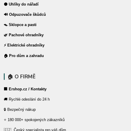
⚫ Uhlíky do nářadí
🔊 Odpuzovače škůdců
🪤 Sklopce a pasti
🌿 Pachové ohradníky
⚡ Elektrické ohradníky
🏠 Pro dům a zahradu
🏠 O FIRMĚ
🏢 Ershop.cz / Kontakty
🚚 Rychlé odeslání do 24 h
🔒 Bezpečný nákup
⭐ 180 000+ spokojených zákazníků
🇨🇿 Český specialista pro váš dům