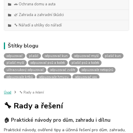
🚗 Ochrana domu a auta
🌿 Zahrada a zahradní škůdci
🔧 Nářadí a uhlíky do nářadí
Štítky blogu
odpuzovač
plašič
odpuzovač kun
odpuzovač myší
plašič kun
plašič myší
odpuzovač psů a koček
plašič psů a koček
ultrazvukový odpuzovač
odpuzovač zvěře
odpuzovače netopýrů
odpuzovače krtků
odpuzovače hmyzu
odpuzovač vos
odpuzovače ptáků
uhlíky do nářadí
výměna uhlíků
náhradní uhlíky
uhlíky podle rozměru
uhlky podle rozměru
Úvod
🔧 Rady a řešení
jak vybrat uhlíky
jaké uhlíky
past na kuny
sklopec na kuny
🔧 Rady a řešení
jak ulovit kunu
jak se zbavit kuny
past na kunu
odpuzovač kun do auta
kuna v autě
deramax auto
kemo m180
🏠 Praktické návody pro dům, zahradu i dílnu
kemo m176
kemo m100n
plašič kun do auta
plašička kun do auta
odpuzovač prasat
ochrana před divočáky
Praktické návody, ověřené tipy a účinná řešení pro dům, zahradu,