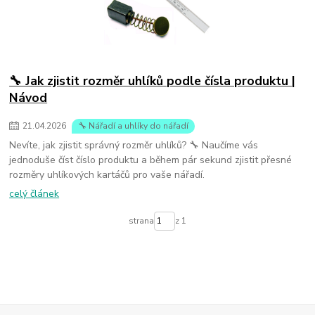
🔧 Jak zjistit rozměr uhlíků podle čísla produktu |
Návod
21
.
04
.
2026
🔧 Nářadí a uhlíky do nářadí
Nevíte, jak zjistit správný rozměr uhlíků? 🔧 Naučíme vás
jednoduše číst číslo produktu a během pár sekund zjistit přesné
rozměry uhlíkových kartáčů pro vaše nářadí.
celý článek
strana
z 1