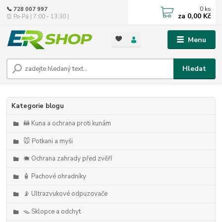
0
ks
📞 728 007 997
za
0,00 Kč
⏰ Po-Pá | 7:00 - 13:30 |
Menu
Hledat
Kategorie blogu
🦝 Kuna a ochrana proti kunám
🐭 Potkani a myši
🐗 Ochrana zahrady před zvěří
🧴 Pachové ohradníky
📡 Ultrazvukové odpuzovače
🪤 Sklopce a odchyt