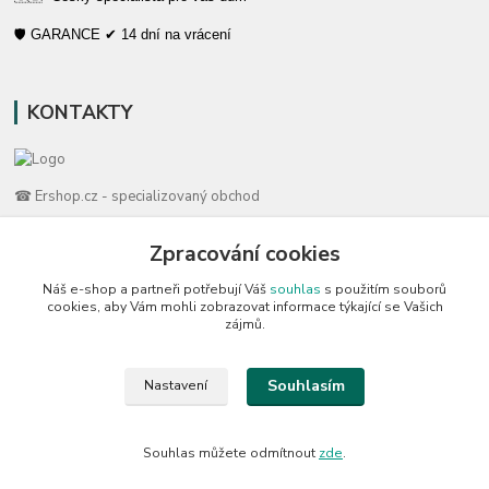
🛡️ GARANCE ✔ 14 dní na vrácení
KONTAKTY
☎ Ershop.cz - specializovaný obchod
Zpracování cookies
🛡️ Zákaznická podpora
📞 728 007 997
Náš e-shop a partneři potřebují Váš
souhlas
s použitím souborů
⏰ Po-Pá | 7:00 - 13:30 |
cookies, aby Vám mohli zobrazovat informace týkající se Vašich
zájmů.
info@repulse.cz
Souhlasím
Nastavení
Souhlas můžete odmítnout
zde
.
REPULSE s.r.o. | www.ershop.cz | 2015 - 2026 © všechna prava vyhrazena