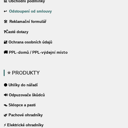
📊 Obchodní podmínky
↩
Odstoupení od smlouvy
🛠 Reklamační formulář
❓Časté dotazy
🔐 Ochrana osobních údajů
🚚 PPL-domů / PPL-výdejní místo
⭐ PRODUKTY
⚫ Uhlíky do nářadí
🔊 Odpuzovače škůdců
🪤 Sklopce a pasti
🌿 Pachové ohradníky
⚡ Elektrické ohradníky