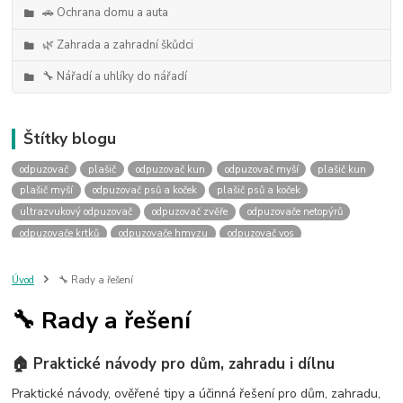
🚗 Ochrana domu a auta
🌿 Zahrada a zahradní škůdci
🔧 Nářadí a uhlíky do nářadí
Štítky blogu
odpuzovač
plašič
odpuzovač kun
odpuzovač myší
plašič kun
plašič myší
odpuzovač psů a koček
plašič psů a koček
ultrazvukový odpuzovač
odpuzovač zvěře
odpuzovače netopýrů
odpuzovače krtků
odpuzovače hmyzu
odpuzovač vos
odpuzovače ptáků
uhlíky do nářadí
výměna uhlíků
náhradní uhlíky
uhlíky podle rozměru
uhlky podle rozměru
Úvod
🔧 Rady a řešení
jak vybrat uhlíky
jaké uhlíky
past na kuny
sklopec na kuny
🔧 Rady a řešení
jak ulovit kunu
jak se zbavit kuny
past na kunu
odpuzovač kun do auta
kuna v autě
deramax auto
kemo m180
🏠 Praktické návody pro dům, zahradu i dílnu
kemo m176
kemo m100n
plašič kun do auta
plašička kun do auta
odpuzovač prasat
ochrana před divočáky
Praktické návody, ověřené tipy a účinná řešení pro dům, zahradu,