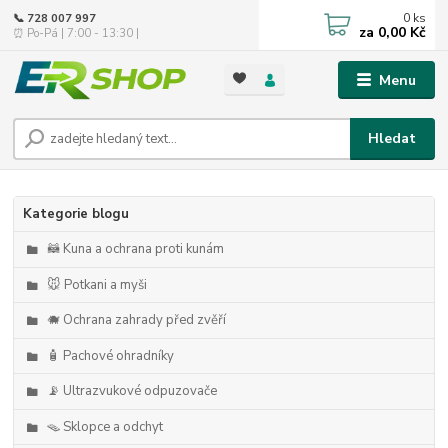
0
ks
📞 728 007 997
za
0,00 Kč
⏰ Po-Pá | 7:00 - 13:30 |
Menu
Hledat
Kategorie blogu
🦝 Kuna a ochrana proti kunám
🐭 Potkani a myši
🐗 Ochrana zahrady před zvěří
🧴 Pachové ohradníky
📡 Ultrazvukové odpuzovače
🪤 Sklopce a odchyt