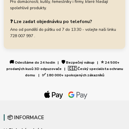
Pro domácnosti, kutily, řemeslníky i firmy, které hledají
spolehlivé produkty.
❓ Lze zadat objednávku po telefonu?
Ano od pondělí do pátku od 7 do 13:30 - volejte naši linku
728 007 997 .
🚚
🛡️
⭐
Odesíláme do 24 hodin |
Bezpečný nákup |
24 500+
🇨🇿
prodaných kusů 3D odpuzovače |
Český specialista ochranu
✅
domu |
180 000+ spokojených zákazníků
📦 INFORMACE