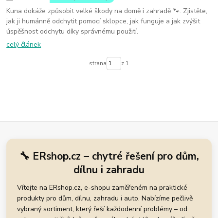
Kuna dokáže způsobit velké škody na domě i zahradě 🐾. Zjistěte,
jak ji humánně odchytit pomocí sklopce, jak funguje a jak zvýšit
úspěšnost odchytu díky správnému použití.
celý článek
strana
z 1
🔧 ERshop.cz – chytré řešení pro dům,
dílnu i zahradu
Vítejte na ERshop.cz, e-shopu zaměřeném na praktické
produkty pro dům, dílnu, zahradu i auto. Nabízíme pečlivě
vybraný sortiment, který řeší každodenní problémy – od