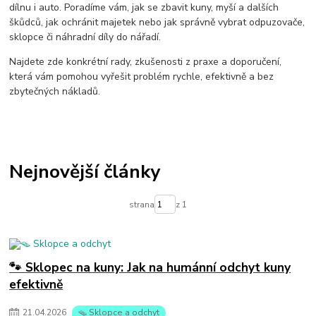
jak na prasata
odpuzovač divočáků
dílnu i auto. Poradíme vám, jak se zbavit kuny, myší a dalších
škůdců, jak ochránit majetek nebo jak správně vybrat odpuzovače,
sklopce či náhradní díly do nářadí.
Najdete zde konkrétní rady, zkušenosti z praxe a doporučení,
která vám pomohou vyřešit problém rychle, efektivně a bez
zbytečných nákladů.
Nejnovější články
strana
z 1
🐾 Sklopec na kuny: Jak na humánní odchyt kuny
efektivně
21
.
04
.
2026
🪤 Sklopce a odchyt