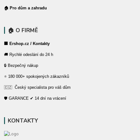
🏠 Pro dům a zahradu
🏠 O FIRMĚ
🏢 Ershop.cz / Kontakty
🚚 Rychlé odeslání do 24 h
🔒 Bezpečný nákup
⭐ 180 000+ spokojených zákazníků
🇨🇿 Český specialista pro váš dům
🛡️ GARANCE ✔ 14 dní na vrácení
KONTAKTY