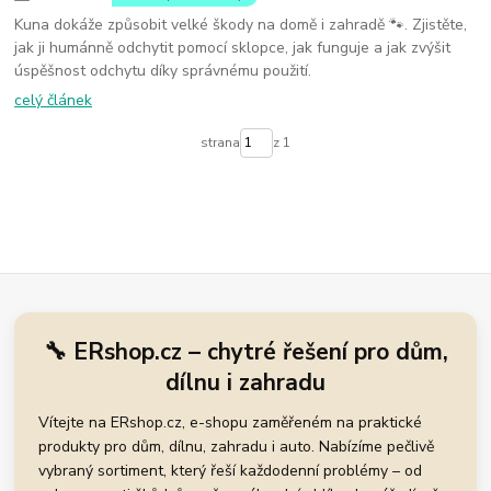
Kuna dokáže způsobit velké škody na domě i zahradě 🐾. Zjistěte,
jak ji humánně odchytit pomocí sklopce, jak funguje a jak zvýšit
úspěšnost odchytu díky správnému použití.
celý článek
strana
z 1
🔧 ERshop.cz – chytré řešení pro dům,
dílnu i zahradu
Vítejte na ERshop.cz, e-shopu zaměřeném na praktické
produkty pro dům, dílnu, zahradu i auto. Nabízíme pečlivě
vybraný sortiment, který řeší každodenní problémy – od