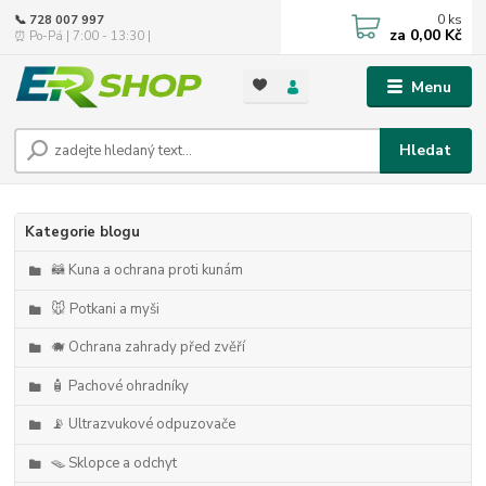
0
ks
📞 728 007 997
za
0,00 Kč
⏰ Po-Pá | 7:00 - 13:30 |
Menu
Hledat
Kategorie blogu
🦝 Kuna a ochrana proti kunám
🐭 Potkani a myši
🐗 Ochrana zahrady před zvěří
🧴 Pachové ohradníky
📡 Ultrazvukové odpuzovače
🪤 Sklopce a odchyt