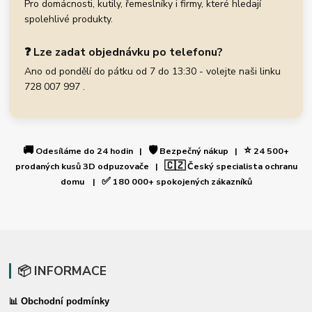
Pro domácnosti, kutily, řemeslníky i firmy, které hledají
spolehlivé produkty.
❓ Lze zadat objednávku po telefonu?
Ano od pondělí do pátku od 7 do 13:30 - volejte naši linku
728 007 997 .
🚚
🛡️
⭐
Odesíláme do 24 hodin |
Bezpečný nákup |
24 500+
🇨🇿
prodaných kusů 3D odpuzovače |
Český specialista ochranu
✅
domu |
180 000+ spokojených zákazníků
📦 INFORMACE
📊 Obchodní podmínky