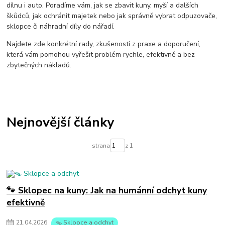
jak na prasata
odpuzovač divočáků
dílnu i auto. Poradíme vám, jak se zbavit kuny, myší a dalších
škůdců, jak ochránit majetek nebo jak správně vybrat odpuzovače,
sklopce či náhradní díly do nářadí.
Najdete zde konkrétní rady, zkušenosti z praxe a doporučení,
která vám pomohou vyřešit problém rychle, efektivně a bez
zbytečných nákladů.
Nejnovější články
strana
z 1
🐾 Sklopec na kuny: Jak na humánní odchyt kuny
efektivně
21
.
04
.
2026
🪤 Sklopce a odchyt