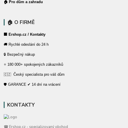
🏠 Pro dům a zahradu
🏠 O FIRMĚ
🏢 Ershop.cz / Kontakty
🚚 Rychlé odeslání do 24 h
🔒 Bezpečný nákup
⭐ 180 000+ spokojených zákazníků
🇨🇿 Český specialista pro váš dům
🛡️ GARANCE ✔ 14 dní na vrácení
KONTAKTY
☎ Ershop.cz - specializovaný obchod