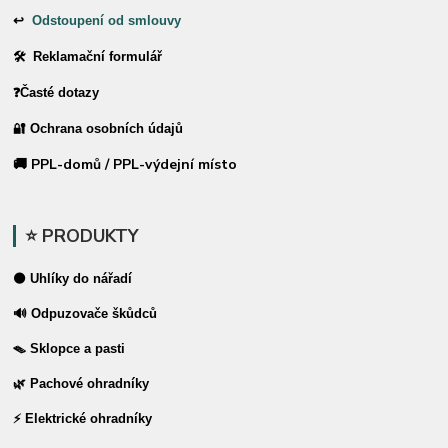
↩
Odstoupení od smlouvy
🛠 Reklamační formulář
❓Časté dotazy
🔐 Ochrana osobních údajů
🚚 PPL-domů / PPL-výdejní místo
⭐ PRODUKTY
⚫ Uhlíky do nářadí
🔊 Odpuzovače škůdců
🪤 Sklopce a pasti
🌿 Pachové ohradníky
⚡ Elektrické ohradníky