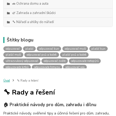
🚗 Ochrana domu a auta
🌿 Zahrada a zahradní škůdci
🔧 Nářadí a uhlíky do nářadí
Štítky blogu
odpuzovač
plašič
odpuzovač kun
odpuzovač myší
plašič kun
plašič myší
odpuzovač psů a koček
plašič psů a koček
ultrazvukový odpuzovač
odpuzovač zvěře
odpuzovače netopýrů
odpuzovače krtků
odpuzovače hmyzu
odpuzovač vos
odpuzovače ptáků
uhlíky do nářadí
výměna uhlíků
náhradní uhlíky
uhlíky podle rozměru
uhlky podle rozměru
Úvod
🔧 Rady a řešení
jak vybrat uhlíky
jaké uhlíky
past na kuny
sklopec na kuny
🔧 Rady a řešení
jak ulovit kunu
jak se zbavit kuny
past na kunu
odpuzovač kun do auta
kuna v autě
deramax auto
kemo m180
🏠 Praktické návody pro dům, zahradu i dílnu
kemo m176
kemo m100n
plašič kun do auta
plašička kun do auta
odpuzovač prasat
ochrana před divočáky
Praktické návody, ověřené tipy a účinná řešení pro dům, zahradu,